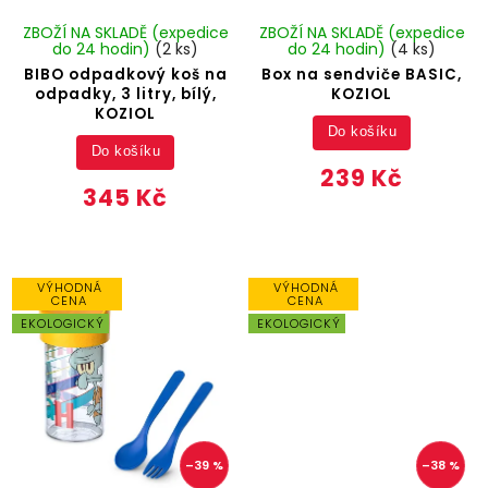
ZBOŽÍ NA SKLADĚ (expedice
ZBOŽÍ NA SKLADĚ (expedice
do 24 hodin)
(2 ks)
do 24 hodin)
(4 ks)
BIBO odpadkový koš na
Box na sendviče BASIC,
odpadky, 3 litry, bílý,
KOZIOL
KOZIOL
Do košíku
Do košíku
239 Kč
345 Kč
VÝHODNÁ
VÝHODNÁ
CENA
CENA
EKOLOGICKÝ
EKOLOGICKÝ
–39 %
–38 %