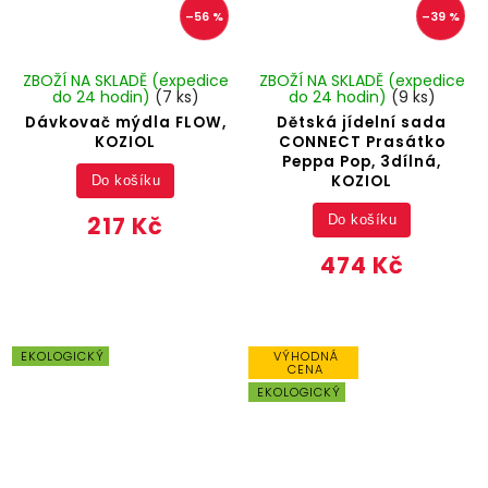
–56 %
–39 %
ZBOŽÍ NA SKLADĚ (expedice
ZBOŽÍ NA SKLADĚ (expedice
do 24 hodin)
(7 ks)
do 24 hodin)
(9 ks)
Dávkovač mýdla FLOW,
Dětská jídelní sada
KOZIOL
CONNECT Prasátko
Peppa Pop, 3dílná,
KOZIOL
Do košíku
217 Kč
Do košíku
474 Kč
EKOLOGICKÝ
VÝHODNÁ
CENA
EKOLOGICKÝ