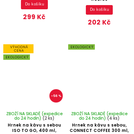
Do košíku
Do košíku
299 Kč
202 Kč
VÝHODNÁ
EKOLOGICKÝ
CENA
EKOLOGICKÝ
–56 %
ZBOŽÍ NA SKLADĚ (expedice
ZBOŽÍ NA SKLADĚ (expedice
do 24 hodin)
(2 ks)
do 24 hodin)
(4 ks)
Hrnek na kávu s sebou
Hrnek na kávu s sebou,
ISO TO GO, 400 ml,
CONNECT COFFEE 300 ml,