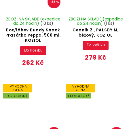
–38 %
ZBOŽÍ NA SKLADĚ (expedice
ZBOŽÍ NA SKLADĚ (expedice
do 24 hodin)
(10 ks)
do 24 hodin)
(1 ks)
Box/láhev Buddy Snack
Cedník 2l, PALSBY M,
Prasátko Peppa, 500 ml,
béžový, KOZIOL
KOZIOL
Do košíku
Do košíku
279 Kč
262 Kč
VÝHODNÁ
VÝHODNÁ
CENA
CENA
EKOLOGICKÝ
EKOLOGICKÝ