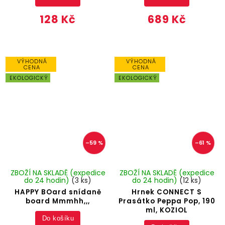
128 Kč
689 Kč
VÝHODNÁ
VÝHODNÁ
CENA
CENA
EKOLOGICKÝ
EKOLOGICKÝ
–59 %
–61 %
ZBOŽÍ NA SKLADĚ (expedice
ZBOŽÍ NA SKLADĚ (expedice
do 24 hodin)
(3 ks)
do 24 hodin)
(12 ks)
HAPPY BOard snídaně
Hrnek CONNECT S
board Mmmhh,,,
Prasátko Peppa Pop, 190
ml, KOZIOL
Do košíku