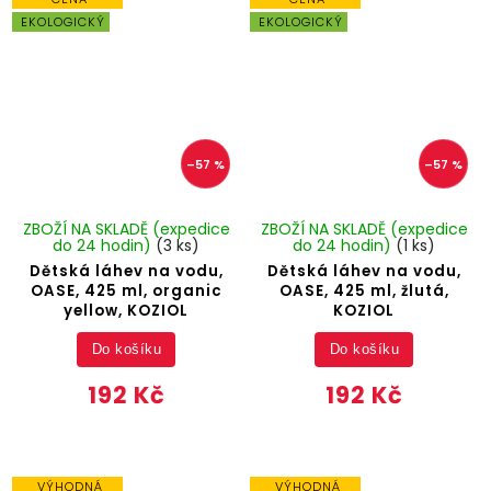
EKOLOGICKÝ
EKOLOGICKÝ
–57 %
–57 %
ZBOŽÍ NA SKLADĚ (expedice
ZBOŽÍ NA SKLADĚ (expedice
do 24 hodin)
(3 ks)
do 24 hodin)
(1 ks)
Dětská láhev na vodu,
Dětská láhev na vodu,
OASE, 425 ml, organic
OASE, 425 ml, žlutá,
yellow, KOZIOL
KOZIOL
Do košíku
Do košíku
192 Kč
192 Kč
VÝHODNÁ
VÝHODNÁ