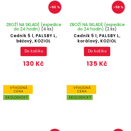
–60 %
–58 %
ZBOŽÍ NA SKLADĚ (expedice
ZBOŽÍ NA SKLADĚ (expedice
do 24 hodin)
(4 ks)
do 24 hodin)
(2 ks)
Cedník 5 l, PALSBY L,
Cedník 5 l, PALSBY L,
béžový, KOZIOL
korálový, KOZIOL
Do košíku
Do košíku
130 Kč
135 Kč
VÝHODNÁ
VÝHODNÁ
CENA
CENA
EKOLOGICKÝ
EKOLOGICKÝ