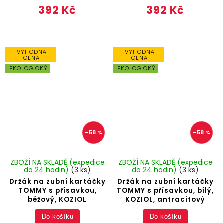
392 Kč
392 Kč
VÝHODNÁ
VÝHODNÁ
CENA
CENA
EKOLOGICKÝ
EKOLOGICKÝ
–58 %
–58 %
ZBOŽÍ NA SKLADĚ (expedice
ZBOŽÍ NA SKLADĚ (expedice
do 24 hodin)
(3 ks)
do 24 hodin)
(3 ks)
Držák na zubní kartáčky
Držák na zubní kartáčky
TOMMY s přísavkou,
TOMMY s přísavkou, bílý,
béžový, KOZIOL
KOZIOL, antracitový
Do košíku
Do košíku