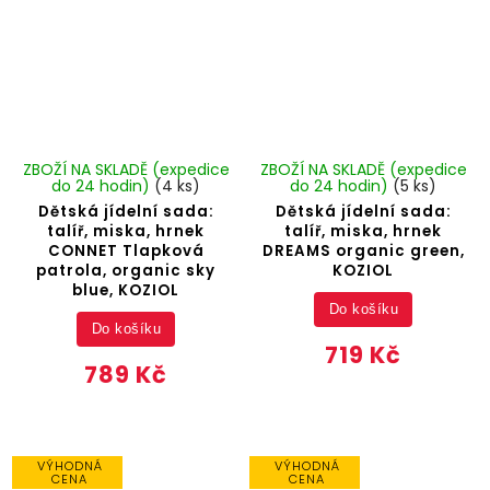
ZBOŽÍ NA SKLADĚ (expedice
ZBOŽÍ NA SKLADĚ (expedice
do 24 hodin)
(4 ks)
do 24 hodin)
(5 ks)
Dětská jídelní sada:
Dětská jídelní sada:
talíř, miska, hrnek
talíř, miska, hrnek
CONNET Tlapková
DREAMS organic green,
patrola, organic sky
KOZIOL
blue, KOZIOL
Do košíku
Do košíku
719 Kč
789 Kč
VÝHODNÁ
VÝHODNÁ
CENA
CENA