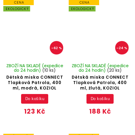
CENA
CENA
EKOLOGICKÝ
EKOLOGICKÝ
–62 %
–24 %
ZBOŽÍ NA SKLADĚ (expedice
ZBOŽÍ NA SKLADĚ (expedice
do 24 hodin)
(10 ks)
do 24 hodin)
(20 ks)
Dětská miska CONNECT
Dětská miska CONNECT
Tlapková Patrola, 400
Tlapková Patrola, 400
ml, modrá, KOZIOL
ml, žlutá, KOZIOL
Do košíku
Do košíku
123 Kč
188 Kč