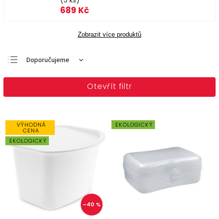
(5 ks)
689 Kč
Zobrazit více produktů
Doporučujeme
Nejlevnější
Otevřít filtr
Nejdražší
Nejprodávanější
Abecedně
VÝHODNÁ
EKOLOGICKÝ
CENA
EKOLOGICKÝ
–40 %