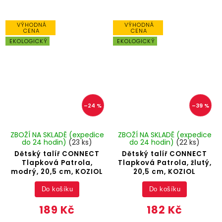
VÝHODNÁ
VÝHODNÁ
CENA
CENA
EKOLOGICKÝ
EKOLOGICKÝ
–24 %
–39 %
ZBOŽÍ NA SKLADĚ (expedice
ZBOŽÍ NA SKLADĚ (expedice
do 24 hodin)
(23 ks)
do 24 hodin)
(22 ks)
Dětský talíř CONNECT
Dětský talíř CONNECT
Tlapková Patrola,
Tlapková Patrola, žlutý,
modrý, 20,5 cm, KOZIOL
20,5 cm, KOZIOL
Do košíku
Do košíku
189 Kč
182 Kč