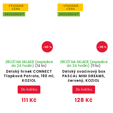
VÝHODNÁ
VÝHODNÁ
CENA
CENA
EKOLOGICKÝ
EKOLOGICKÝ
–60 %
–38 %
ZBOŽÍ NA SKLADĚ (expedice
ZBOŽÍ NA SKLADĚ (expedice
do 24 hodin)
(14 ks)
do 24 hodin)
(11 ks)
Dětský hrnek CONNECT
Dětský svačinový box
Tlapková Patrola, 190 ml,
PASCAL MINI DREAMS,
KOZIOL
červený, KOZIOL
Do košíku
Do košíku
111 Kč
128 Kč