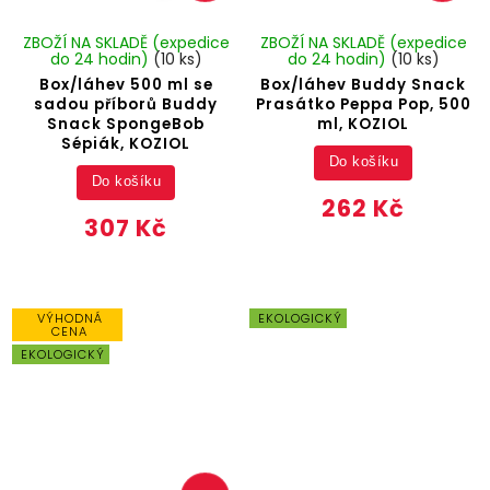
ZBOŽÍ NA SKLADĚ (expedice
ZBOŽÍ NA SKLADĚ (expedice
do 24 hodin)
(10 ks)
do 24 hodin)
(10 ks)
Box/láhev 500 ml se
Box/láhev Buddy Snack
sadou příborů Buddy
Prasátko Peppa Pop, 500
Snack SpongeBob
ml, KOZIOL
Sépiák, KOZIOL
Do košíku
Do košíku
262 Kč
307 Kč
VÝHODNÁ
EKOLOGICKÝ
CENA
EKOLOGICKÝ