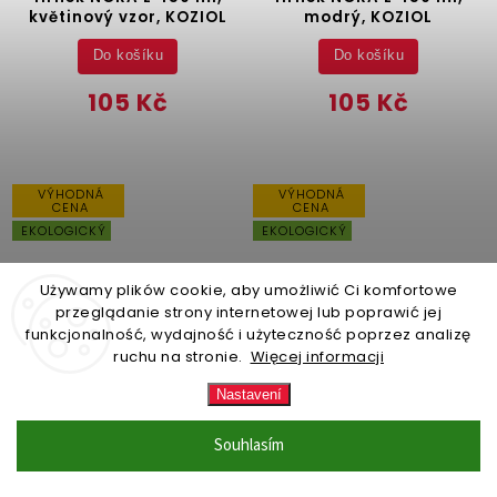
květinový vzor, KOZIOL
modrý, KOZIOL
Do košíku
Do košíku
105 Kč
105 Kč
VÝHODNÁ
VÝHODNÁ
CENA
CENA
EKOLOGICKÝ
EKOLOGICKÝ
Używamy plików cookie, aby umożliwić Ci komfortowe
przeglądanie strony internetowej lub poprawić jej
funkcjonalność, wydajność i użyteczność poprzez analizę
ruchu na stronie.
Więcej informacji
–62 %
–62 %
Nastavení
ZBOŽÍ NA SKLADĚ (expedice
ZBOŽÍ NA SKLADĚ (expedice
Souhlasím
do 24 hodin)
(7 ks)
do 24 hodin)
(8 ks)
Hrnek NORA M 300 ml,
Hrnek NORA M 300 ml,