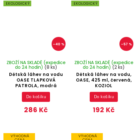
EKOLOGICKÝ
EKOLOGICKÝ
–40 %
–57 %
ZBOŽÍ NA SKLADĚ (expedice
ZBOŽÍ NA SKLADĚ (expedice
do 24 hodin)
(8 ks)
do 24 hodin)
(2 ks)
Dětská láhev na vodu
Dětská láhev na vodu,
OASE TLAPKOVÁ
OASE, 425 ml, červená,
PATROLA, modrá
KOZIOL
Do košíku
Do košíku
286 Kč
192 Kč
VÝHODNÁ
VÝHODNÁ
CENA
CENA