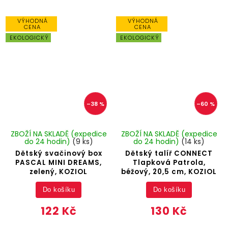
VÝHODNÁ
VÝHODNÁ
CENA
CENA
EKOLOGICKÝ
EKOLOGICKÝ
–38 %
–60 %
ZBOŽÍ NA SKLADĚ (expedice
ZBOŽÍ NA SKLADĚ (expedice
do 24 hodin)
(9 ks)
do 24 hodin)
(14 ks)
Dětský svačinový box
Dětský talíř CONNECT
PASCAL MINI DREAMS,
Tlapková Patrola,
zelený, KOZIOL
béžový, 20,5 cm, KOZIOL
Do košíku
Do košíku
122 Kč
130 Kč