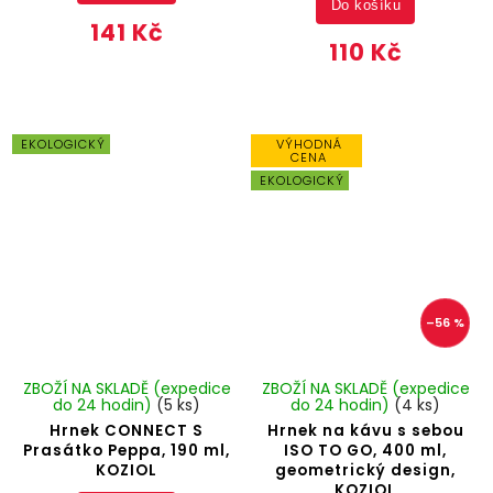
Do košíku
141 Kč
110 Kč
EKOLOGICKÝ
VÝHODNÁ
CENA
EKOLOGICKÝ
–56 %
ZBOŽÍ NA SKLADĚ (expedice
ZBOŽÍ NA SKLADĚ (expedice
do 24 hodin)
(5 ks)
do 24 hodin)
(4 ks)
Hrnek CONNECT S
Hrnek na kávu s sebou
Prasátko Peppa, 190 ml,
ISO TO GO, 400 ml,
KOZIOL
geometrický design,
KOZIOL