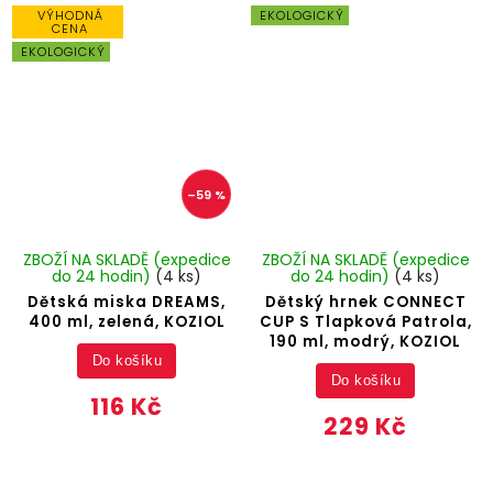
VÝHODNÁ
EKOLOGICKÝ
CENA
EKOLOGICKÝ
–59 %
ZBOŽÍ NA SKLADĚ (expedice
ZBOŽÍ NA SKLADĚ (expedice
do 24 hodin)
(4 ks)
do 24 hodin)
(4 ks)
Dětská miska DREAMS,
Dětský hrnek CONNECT
400 ml, zelená, KOZIOL
CUP S Tlapková Patrola,
190 ml, modrý, KOZIOL
Do košíku
Do košíku
116 Kč
229 Kč