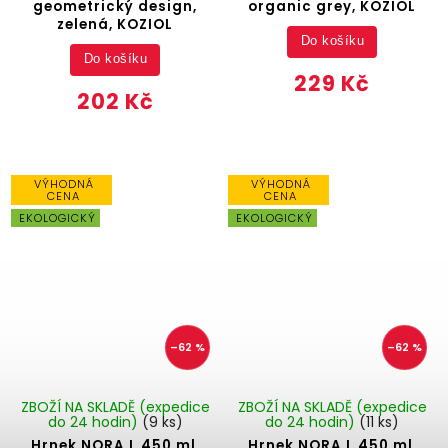
geometrický design,
organic grey, KOZIOL
zelená, KOZIOL
Do košíku
Do košíku
229 Kč
202 Kč
VÝHODNÁ
VÝHODNÁ
CENA
CENA
EKOLOGICKÝ
EKOLOGICKÝ
–62 %
–62 %
ZBOŽÍ NA SKLADĚ (expedice
ZBOŽÍ NA SKLADĚ (expedice
do 24 hodin)
(9 ks)
do 24 hodin)
(11 ks)
Hrnek NORA L 450 ml,
Hrnek NORA L 450 ml,