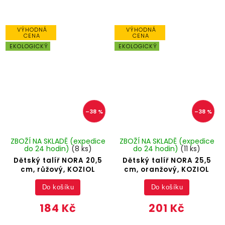
VÝHODNÁ
VÝHODNÁ
CENA
CENA
EKOLOGICKÝ
EKOLOGICKÝ
–38 %
–38 %
ZBOŽÍ NA SKLADĚ (expedice
ZBOŽÍ NA SKLADĚ (expedice
do 24 hodin)
(8 ks)
do 24 hodin)
(11 ks)
Dětský talíř NORA 20,5
Dětský talíř NORA 25,5
cm, růžový, KOZIOL
cm, oranžový, KOZIOL
Do košíku
Do košíku
184 Kč
201 Kč