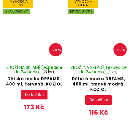
VÝHODNÁ
VÝHODNÁ
CENA
CENA
EKOLOGICKÝ
EKOLOGICKÝ
–24 %
–59 %
ZBOŽÍ NA SKLADĚ (expedice
ZBOŽÍ NA SKLADĚ (expedice
do 24 hodin)
(8 ks)
do 24 hodin)
(1 ks)
Dětská miska DREAMS,
Dětská miska DREAMS,
400 ml, červená, KOZIOL
400 ml, tmavě modrá,
KOZIOL
Do košíku
Do košíku
173 Kč
116 Kč