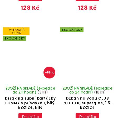
128 Kč
128 Kč
VÝHODNÁ
EKOLOGICKÝ
CENA
EKOLOGICKÝ
–58 %
ZBOŽÍ NA SKLADĚ (expedice
ZBOŽÍ NA SKLADĚ (expedice
do 24 hodin)
(3 ks)
do 24 hodin)
(10 ks)
Držák na zubní kartáčky
Džbán na vodu CLUB
TOMMY s přísavkou, bílý,
PITCHER, superglas, 1,5l,
KOZIOL, bílý
KOZIOL
Do košíku
Do košíku