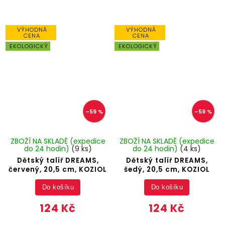
VÝHODNÁ
VÝHODNÁ
CENA
CENA
EKOLOGICKÝ
EKOLOGICKÝ
–59 %
–59 %
ZBOŽÍ NA SKLADĚ (expedice
ZBOŽÍ NA SKLADĚ (expedice
do 24 hodin)
(9 ks)
do 24 hodin)
(4 ks)
Dětský talíř DREAMS,
Dětský talíř DREAMS,
červený, 20,5 cm, KOZIOL
šedý, 20,5 cm, KOZIOL
Do košíku
Do košíku
124 Kč
124 Kč