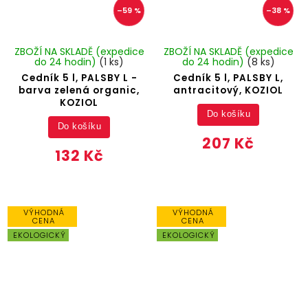
–59 %
–38 %
ZBOŽÍ NA SKLADĚ (expedice
ZBOŽÍ NA SKLADĚ (expedice
do 24 hodin)
(1 ks)
do 24 hodin)
(8 ks)
Cedník 5 l, PALSBY L -
Cedník 5 l, PALSBY L,
barva zelená organic,
antracitový, KOZIOL
KOZIOL
Do košíku
Do košíku
207 Kč
132 Kč
VÝHODNÁ
VÝHODNÁ
CENA
CENA
EKOLOGICKÝ
EKOLOGICKÝ