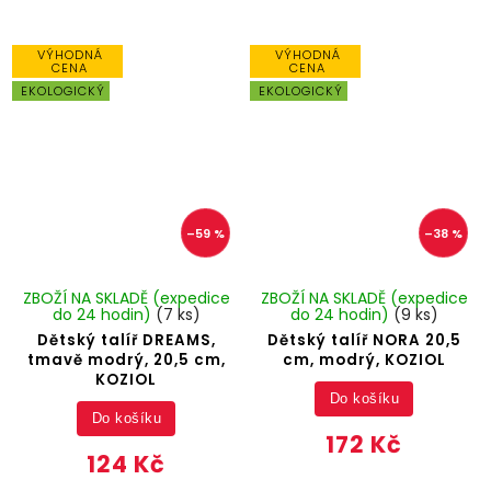
VÝHODNÁ
VÝHODNÁ
CENA
CENA
EKOLOGICKÝ
EKOLOGICKÝ
–59 %
–38 %
ZBOŽÍ NA SKLADĚ (expedice
ZBOŽÍ NA SKLADĚ (expedice
do 24 hodin)
(7 ks)
do 24 hodin)
(9 ks)
Dětský talíř DREAMS,
Dětský talíř NORA 20,5
tmavě modrý, 20,5 cm,
cm, modrý, KOZIOL
KOZIOL
Do košíku
Do košíku
172 Kč
124 Kč