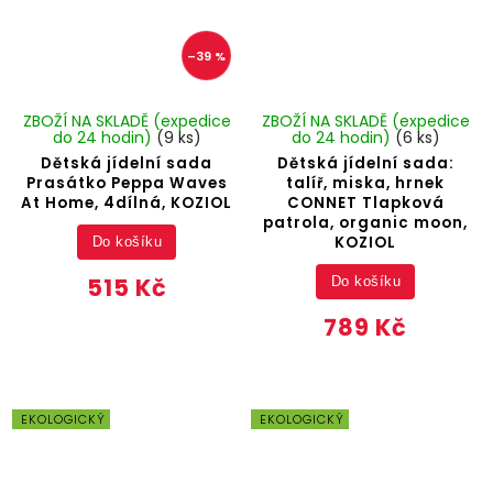
–39 %
ZBOŽÍ NA SKLADĚ (expedice
ZBOŽÍ NA SKLADĚ (expedice
do 24 hodin)
(9 ks)
do 24 hodin)
(6 ks)
Dětská jídelní sada
Dětská jídelní sada:
Prasátko Peppa Waves
talíř, miska, hrnek
At Home, 4dílná, KOZIOL
CONNET Tlapková
patrola, organic moon,
KOZIOL
Do košíku
515 Kč
Do košíku
789 Kč
EKOLOGICKÝ
EKOLOGICKÝ