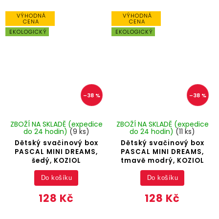
VÝHODNÁ
VÝHODNÁ
CENA
CENA
EKOLOGICKÝ
EKOLOGICKÝ
–38 %
–38 %
ZBOŽÍ NA SKLADĚ (expedice
ZBOŽÍ NA SKLADĚ (expedice
do 24 hodin)
(9 ks)
do 24 hodin)
(11 ks)
Dětský svačinový box
Dětský svačinový box
PASCAL MINI DREAMS,
PASCAL MINI DREAMS,
šedý, KOZIOL
tmavě modrý, KOZIOL
Do košíku
Do košíku
128 Kč
128 Kč