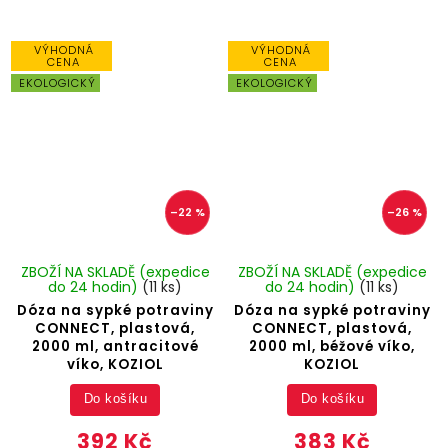
VÝHODNÁ
VÝHODNÁ
CENA
CENA
EKOLOGICKÝ
EKOLOGICKÝ
–22 %
–26 %
ZBOŽÍ NA SKLADĚ (expedice
ZBOŽÍ NA SKLADĚ (expedice
do 24 hodin)
(11 ks)
do 24 hodin)
(11 ks)
Dóza na sypké potraviny
Dóza na sypké potraviny
CONNECT, plastová,
CONNECT, plastová,
2000 ml, antracitové
2000 ml, béžové víko,
víko, KOZIOL
KOZIOL
Do košíku
Do košíku
392 Kč
383 Kč