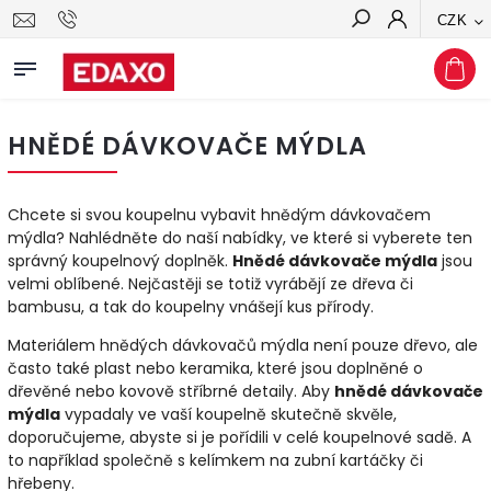
CZK
Hledat
HNĚDÉ DÁVKOVAČE MÝDLA
Chcete si svou koupelnu vybavit hnědým dávkovačem
mýdla? Nahlédněte do naší nabídky, ve které si vyberete ten
správný koupelnový doplněk.
Hnědé dávkovače mýdla
jsou
velmi oblíbené. Nejčastěji se totiž vyrábějí ze dřeva či
bambusu, a tak do koupelny vnášejí kus přírody.
Materiálem hnědých dávkovačů mýdla není pouze dřevo, ale
často také plast nebo keramika, které jsou doplněné o
dřevěné nebo kovově stříbrné detaily. Aby
hnědé dávkovače
mýdla
vypadaly ve vaší koupelně skutečně skvěle,
doporučujeme, abyste si je pořídili v celé koupelnové sadě. A
to například společně s kelímkem na zubní kartáčky či
hřebeny.