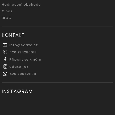
Hodnocení obchodu
O nás
BLOG
KONTAKT
info
@
edaxo.cz
420 234280918
Připojit se k nám
edaxo_cz
420 790421188
INSTAGRAM