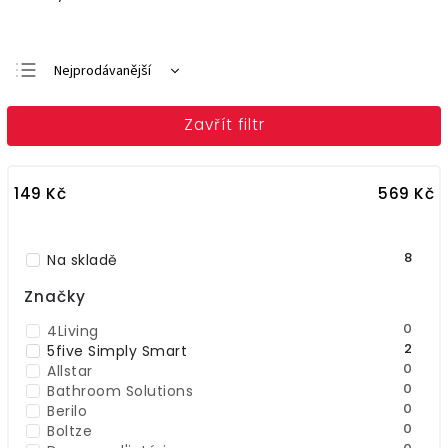
Nejprodávanější
Doporučujeme
Zavřít filtr
Nejlevnější
Nejdražší
149
Kč
569
Kč
Abecedně
8
Na skladě
Značky
0
4Living
2
5five Simply Smart
0
Allstar
0
Bathroom Solutions
0
Berilo
0
Boltze