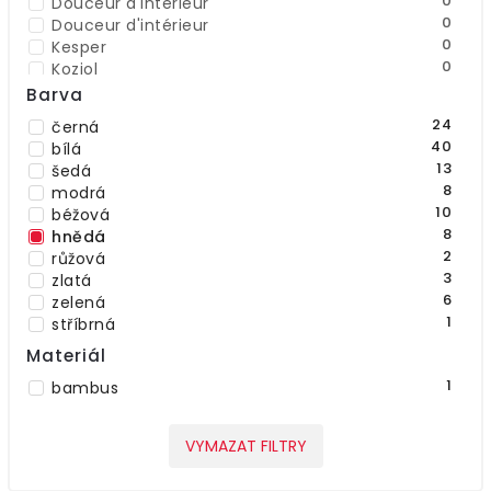
0
Douceur d'intérieur
0
Douceur d'intérieur
0
Kesper
0
Koziol
0
Tendance
Barva
4
Wenko
24
černá
2
Zeller
40
bílá
13
šedá
8
modrá
10
béžová
8
hnědá
2
růžová
3
zlatá
6
zelená
1
stříbrná
Materiál
1
bambus
VYMAZAT FILTRY