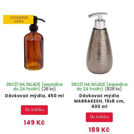
VÝHODNÁ
CENA
ZBOŽÍ NA SKLADĚ (expedice
ZBOŽÍ NA SKLADĚ (expedice
do 24 hodin)
(28 ks)
do 24 hodin)
(828 ks)
Dávkovač mýdla, 450 ml
Dávkovač mýdla
MARRAKESH, 19x8 cm,
400 ml
Do košíku
Do košíku
149 Kč
189 Kč