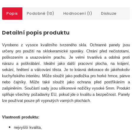
Popis
Podobné (10)
Hodnocení (1)
Diskuze
Detailní popis produktu
Vyrobeno z vysoce kvalitního tvrzeného skla. Ochranné panely jsou
určeny pro použití na sklokeramické sporáky.
Chrání před nečistotami,
poškozením a usazováním prachu. Je velmi trvanlivá a odolná proti
nárazu a poškrábání. Ideální jako další pracovní plocha, na krájení,
sekání, hnětení a válcování těsta. Je to krásná dekorace do jakéhokoliv
kuchyňského interiéru. Může sloužit jako podložka pro horké hrnce, pánve
nebo čajníky. Může také sloužit jako ochrana před postříkáním a
zašpiněním. Součástí sady jsou silikonové nožičky vysoké 5mm. Produkt
splňuje všechny požadavky EU, pokud jde o kvalitu a bezpečnost. Panely
lze používat pouze při vypnutých varných plochách.
Vlastnosti produktu:
nejvyšší kvalita,