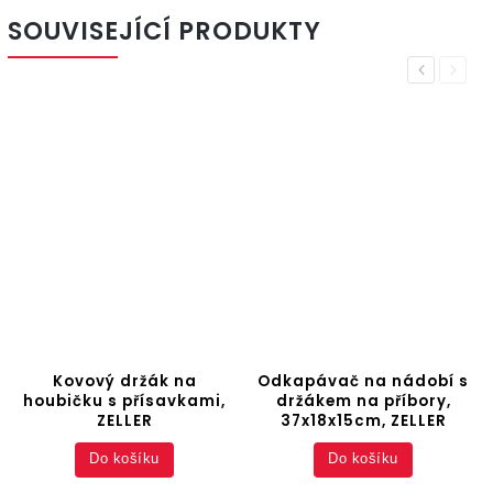
SOUVISEJÍCÍ PRODUKTY
Previous
Next
Kovový držák na
Odkapávač na nádobí s
houbičku s přísavkami,
držákem na příbory,
ZELLER
37x18x15cm, ZELLER
Do košíku
Do košíku