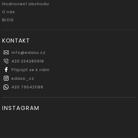
Hodnocení obchodu
O nás
BLOG
KONTAKT
info
@
edaxo.cz
420 234280918
Připojit se k nám
edaxo_cz
420 790421188
INSTAGRAM