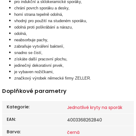
pro indukční a sklokeramické sporáky,
chrání povrch sporáku a desky,
horní strana tepelně odolná,
vhodný pro použití na studeném sporáku,
odolná proti poškrábání a nárazu,
odolná,
neabsorbuje pachy,
zabraňuje vytváření bakterií,
snadno se čistí,
získáte další pracovní plochu,
jedinečný dekorativní prvek,
je vybaven nožičkami,
značkový výrobek německé firmy ZELLER.
Doplňkové parametry
Kategorie
:
Jednotlivé kryty na sporák
EAN
:
4003368262840
Barva
:
černá