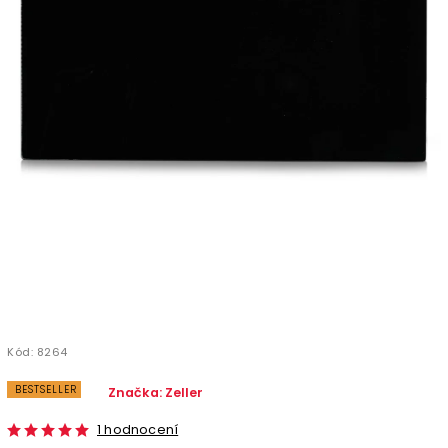
Kód:
8264
BESTSELLER
Značka:
Zeller
1 hodnocení