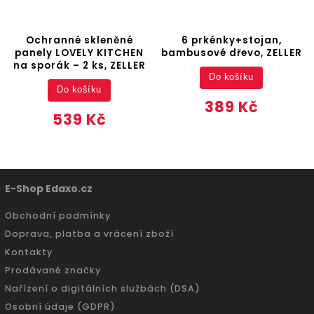
Ochranné skleněné
6 prkénky+stojan,
panely LOVELY KITCHEN
bambusové dřevo, ZELLER
na sporák – 2 ks, ZELLER
Do košíku
Do košíku
389 Kč
539 Kč
E-Shop Edaxo.cz
Obchodní podmínky
Doprava, platba a vrácení zboží
Kontakty
Prodávané značky
Nařízení o digitálních službách (DSA)
Osobní údaje (GDPR)