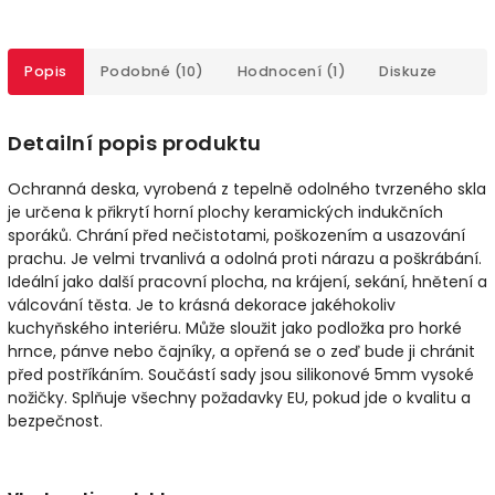
Popis
Podobné (10)
Hodnocení (1)
Diskuze
Detailní popis produktu
Ochranná deska, vyrobená z tepelně odolného tvrzeného skla
je určena k přikrytí horní plochy keramických indukčních
sporáků. Chrání před nečistotami, poškozením a usazování
prachu. Je velmi trvanlivá a odolná proti nárazu a poškrábání.
Ideální jako další pracovní plocha, na krájení, sekání, hnětení a
válcování těsta. Je to krásná dekorace jakéhokoliv
kuchyňského interiéru. Může sloužit jako podložka pro horké
hrnce, pánve nebo čajníky, a opřená se o zeď bude ji chránit
před postříkáním.
Součástí sady jsou silikonové 5mm vysoké
nožičky.
Splňuje všechny požadavky EU, pokud jde o kvalitu a
bezpečnost.