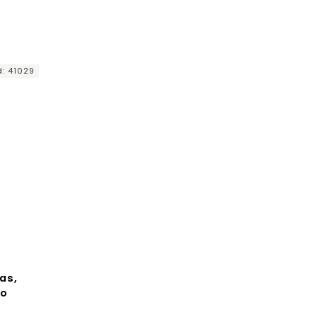
d:
41029
as,
ko