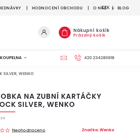
JEDNÁVKY
HODNOCENÍ OBCHODU
O NÁS
BLOG
CZK
Nákupní košík
Prázdný košík
KOUPELNA
KUCHYNĚ
DEKORACE
420 234280918
NÁBYTEK A
K SILVER, WENKO
OBKA NA ZUBNÍ KARTÁČKY
OCK SILVER, WENKO
934
Značka:
Wenko
Neohodnoceno