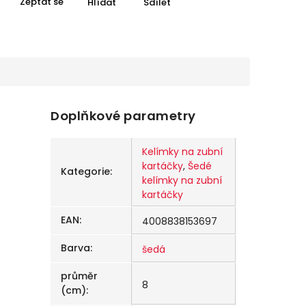
Zeptat se
Hlídat
Sdílet
Doplňkové parametry
Kelímky na zubní
kartáčky
,
Šedé
Kategorie
:
kelímky na zubní
kartáčky
EAN
:
4008838153697
Barva
:
šedá
průměr
8
(cm)
: