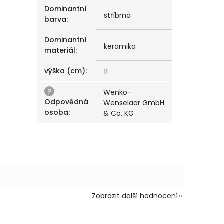
Dominantní
stříbrná
barva
:
Dominantní
keramika
materiál
:
výška (cm)
:
11
?
Wenko-
Odpovědná
Wenselaar GmbH
osoba
:
& Co. KG
Zobrazit další hodnocení