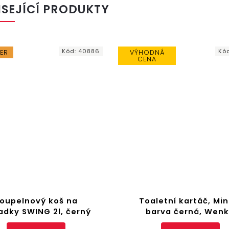
ISEJÍCÍ PRODUKTY
Kód:
40886
Kó
LER
VÝHODNÁ
CENA
oupelnový koš na
Toaletní kartáč, Min
dky SWING 2l, černý
barva černá, Wen