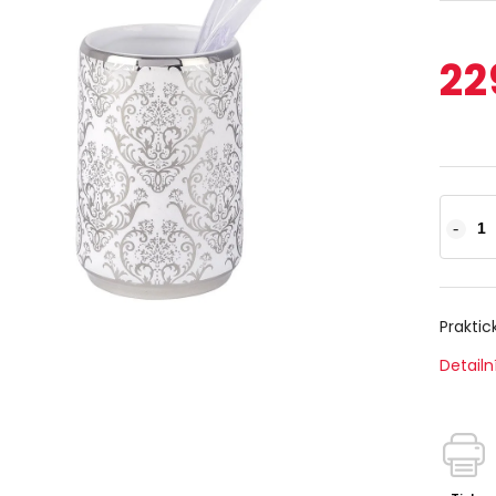
22
Praktic
Detailn