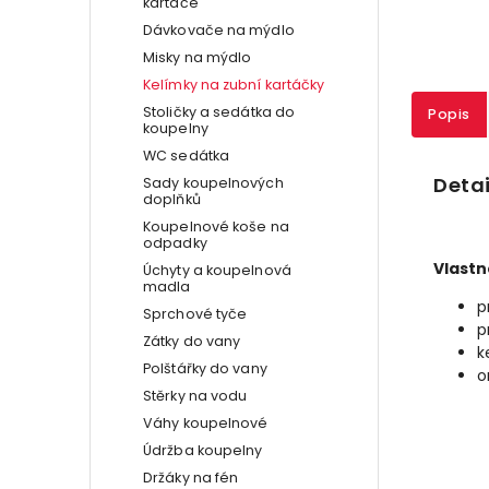
kartáče
Dávkovače na mýdlo
Misky na mýdlo
Kelímky na zubní kartáčky
Stoličky a sedátka do
Popis
koupelny
WC sedátka
Detai
Sady koupelnových
doplňků
Koupelnové koše na
odpadky
Vlastn
Úchyty a koupelnová
madla
p
Sprchové tyče
p
Zátky do vany
k
Polštářky do vany
o
Stěrky na vodu
Váhy koupelnové
Údržba koupelny
Držáky na fén