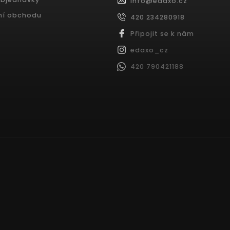
info
@
edaxo.cz
ní obchodu
420 234280918
Připojit se k nám
edaxo_cz
420 790421188