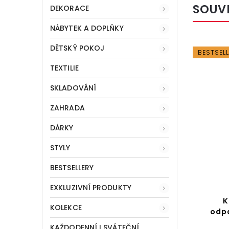
SOUV
DEKORACE
NÁBYTEK A DOPLŇKY
DĚTSKÝ POKOJ
BESTSEL
TEXTILIE
SKLADOVÁNÍ
ZAHRADA
DÁRKY
STYLY
BESTSELLERY
EXKLUZIVNÍ PRODUKTY
K
KOLEKCE
odpa
KAŽDODENNÍ I SVÁTEČNÍ