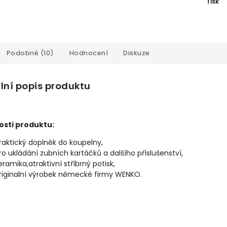
Tisk
Podobné (10)
Hodnocení
Diskuze
lní popis produktu
osti produktu:
raktický doplněk do koupelny,
ro ukládání zubních kartáčků a dalšího příslušenství,
eramika,atraktivní stříbrný potisk,
riginalní výrobek německé firmy WENKO.