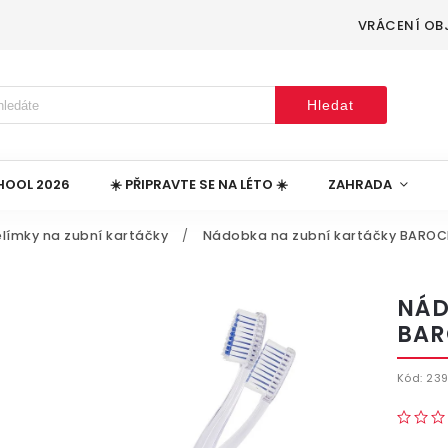
VRÁCENÍ OB
Hledat
HOOL 2026
☀️ PŘIPRAVTE SE NA LÉTO ☀️
ZAHRADA
elímky na zubní kartáčky
/
Nádobka na zubní kartáčky BAROC
NÁD
BAR
Kód:
23