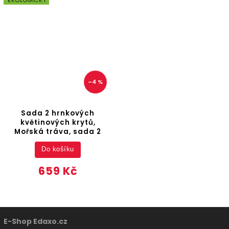
–4 %
Sada 2 hrnkových
květinových krytů,
Mořská tráva, sada 2
Do košíku
659 Kč
E-Shop Edaxo.cz