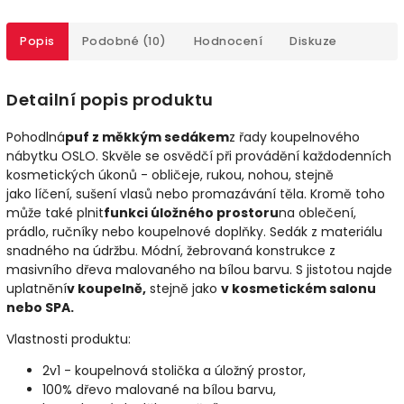
Popis
Podobné (10)
Hodnocení
Diskuze
Detailní popis produktu
Pohodlná
puf z měkkým sedákem
z řady koupelnového
nábytku OSLO. Skvěle se osvědčí při provádění každodenních
kosmetických úkonů - obličeje, rukou, nohou, stejně
jako líčení, sušení vlasů nebo promazávání těla. Kromě toho
může také plnit
funkci úložného prostoru
na oblečení,
prádlo, ručníky nebo koupelnové doplňky. Sedák z materiálu
snadného na údržbu. Módní, žebrovaná konstrukce z
masivního dřeva malovaného na bílou barvu. S jistotou najde
uplatnění
v koupelně,
stejně jako
v kosmetickém salonu
nebo SPA.
Vlastnosti produktu:
2v1 - koupelnová stolička a úložný prostor,
100% dřevo malované na bílou barvu,