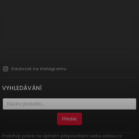
Sledovat na Instagramu
VYHLEDÁVÁNÍ
Hledat
Probíhají práce na úplném přizpůsobení webu edaxo.cz