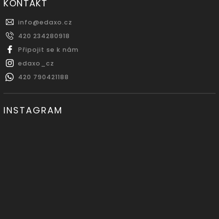
KONTAKT
info
@
edaxo.cz
420 234280918
Připojit se k nám
edaxo_cz
420 790421188
INSTAGRAM