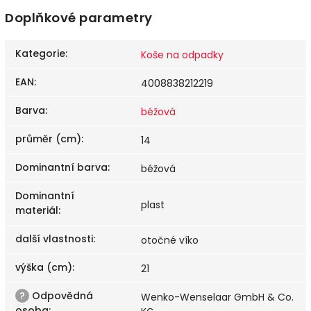
Doplňkové parametry
Kategorie
:
Koše na odpadky
EAN
:
4008838212219
Barva
:
béžová
průměr (cm)
:
14
Dominantní barva
:
béžová
Dominantní
plast
materiál
:
další vlastnosti
:
otočné víko
výška (cm)
:
21
?
Odpovědná
Wenko-Wenselaar GmbH & Co.
osoba
: