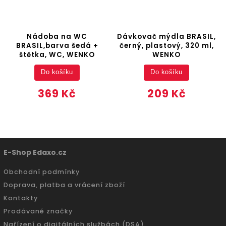
Nádoba na WC
Dávkovač mýdla BRASIL,
BRASIL,barva šedá +
černý, plastový, 320 ml,
štětka, WC, WENKO
WENKO
Do košíku
Do košíku
369 Kč
209 Kč
E-Shop Edaxo.cz
Obchodní podmínky
Doprava, platba a vrácení zboží
Kontakty
Prodávané značky
Nařízení o digitálních službách (DSA)