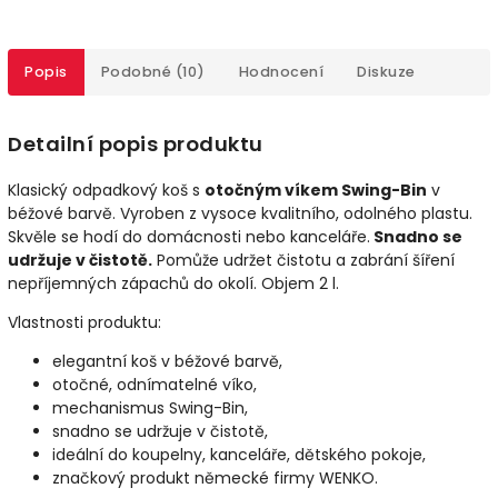
Popis
Podobné (10)
Hodnocení
Diskuze
Detailní popis produktu
Klasický odpadkový koš s
otočným víkem Swing-Bin
v
béžové barvě. Vyroben z vysoce kvalitního, odolného plastu.
Skvěle se hodí do domácnosti nebo kanceláře.
Snadno se
udržuje v čistotě.
Pomůže udržet čistotu a zabrání šíření
nepříjemných zápachů do okolí. Objem 2 l.
Vlastnosti produktu:
elegantní koš v béžové barvě,
otočné, odnímatelné víko,
mechanismus Swing-Bin,
snadno se udržuje v čistotě,
ideální do koupelny, kanceláře, dětského pokoje,
značkový produkt německé firmy WENKO.