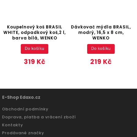
Koupelnový koš BRASIL
Dávkovač mýdla BRASIL,
WHITE, odpadkový koš,2 l,
modrý, 16,5 x 8 cm,
barva bílá, WENKO
WENKO
Do košíku
Do košíku
319 Kč
219 Kč
E-Shop Edaxo.cz
Obchodní podmínky
Doprava, platba a vrácení zboží
Kontakty
Prodávané značky