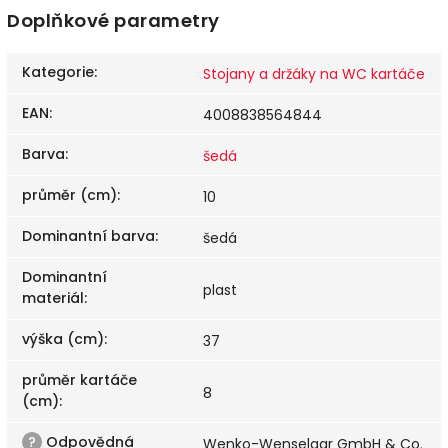
Doplňkové parametry
Kategorie
:
Stojany a držáky na WC kartáče
EAN
:
4008838564844
Barva
:
šedá
průměr (cm)
:
10
Dominantní barva
:
šedá
Dominantní
plast
materiál
:
výška (cm)
:
37
průměr kartáče
8
(cm)
:
?
Odpovědná
Wenko-Wenselaar GmbH & Co.