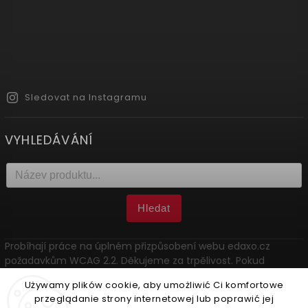
Sledovat na Instagramu
VYHLEDÁVÁNÍ
Hledat
Probíhají práce na úplném přizpůsobení webu edaxo.cz
požadavkům WCAG 2.2. Děkujeme za trpělivost. Pokud
narazíte na problém, kontaktujte nás: marketing@edaxo.cz.
Używamy plików cookie, aby umożliwić Ci komfortowe
przeglądanie strony internetowej lub poprawić jej