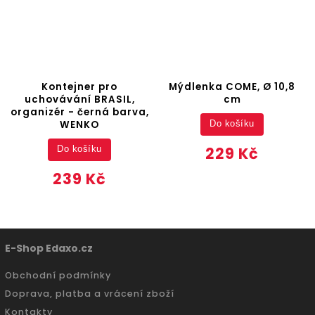
Kontejner pro
Mýdlenka COME, Ø 10,8
uchovávání BRASIL,
cm
organizér - černá barva,
WENKO
Do košíku
229 Kč
Do košíku
239 Kč
E-Shop Edaxo.cz
Obchodní podmínky
Doprava, platba a vrácení zboží
Kontakty