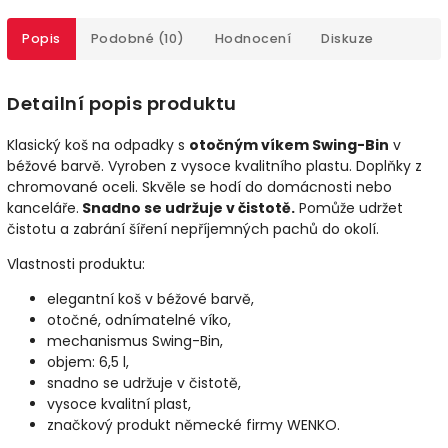
Popis
Podobné (10)
Hodnocení
Diskuze
Detailní popis produktu
Klasický koš na odpadky s
otočným víkem Swing-Bin
v
béžové barvě. Vyroben z vysoce kvalitního plastu. Doplňky z
chromované oceli. Skvěle se hodí do domácnosti nebo
kanceláře.
Snadno se udržuje v čistotě.
Pomůže udržet
čistotu a zabrání šíření nepříjemných pachů do okolí.
Vlastnosti produktu:
elegantní koš v béžové barvě,
otočné, odnímatelné víko,
mechanismus Swing-Bin,
objem: 6,5 l,
snadno se udržuje v čistotě,
vysoce kvalitní plast,
značkový produkt německé firmy WENKO.