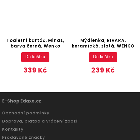
Toaletní kartáč, Minas,
Mýdlenka, RIVARA,
barva černá, Wenko
keramická, zlatá, WENKO
Do košíku
Do košíku
339 Kč
239 Kč
E-Shop Edaxo.cz
Obchodní podmínky
Doprava, platba a vrácení zboží
Kontakty
Prodávané značky