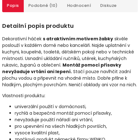
Popis
Podobné (10)
Hodnocení
Diskuze
Detailní popis produktu
Dekorativní háček
s atraktivním motivem žabky
skvěle
poslouží v každém domě nebo kanceláři. Najde uplatnění v
kuchyni, koupelně, toaletě, dětském pokoji nebo v technické
místnosti. Usnadní ukládání ručníků, utěrek, kuchyňských
rukavic, županů a oblečení.
Montáž pomocí přísavky
nevyžaduje vrtání ani lepení.
Stačí pouze navlhčit zadní
plochu vodou a připevnit na vhodné místo. Dobře přilne k
hladkým, plochým povrchům. Neničí obklady ani vzor na nich.
Vlastnosti produktu:
univerzální použití v domácnosti,
rychlá a bezpečná montáž pomocí přísavky,
nevyžaduje použití nářadí ani vrtání,
pro upevnění na všech hladkých površích,
vysoce kvalitní plast,
značkový produkt německé firmy WENKO.