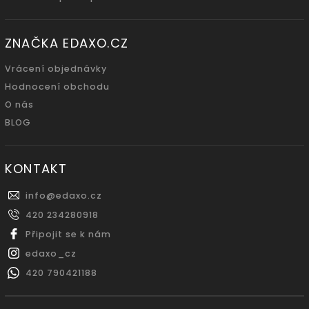
ZNAČKA EDAXO.CZ
Vrácení objednávky
Hodnocení obchodu
O nás
BLOG
KONTAKT
info
@
edaxo.cz
420 234280918
Připojit se k nám
edaxo_cz
420 790421188