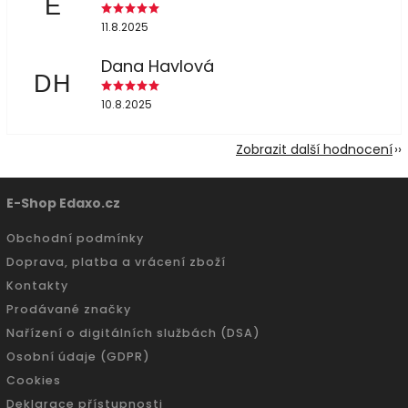
E
11.8.2025
Dana Havlová
DH
10.8.2025
Zobrazit další hodnocení
E-Shop Edaxo.cz
Obchodní podmínky
Doprava, platba a vrácení zboží
Kontakty
Prodávané značky
Nařízení o digitálních službách (DSA)
Osobní údaje (GDPR)
Cookies
Deklarace přístupnosti