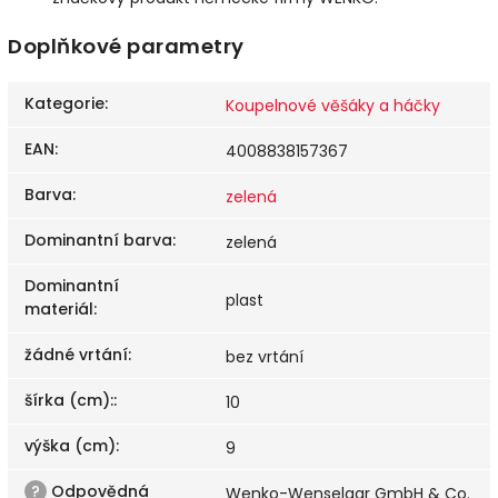
Doplňkové parametry
Kategorie
:
Koupelnové věšáky a háčky
EAN
:
4008838157367
Barva
:
zelená
Dominantní barva
:
zelená
Dominantní
plast
materiál
:
žádné vrtání
:
bez vrtání
šírka (cm):
:
10
výška (cm)
:
9
?
Odpovědná
Wenko-Wenselaar GmbH & Co.