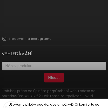
Sledovat na Instagramu
VYHLEDÁVÁNÍ
Hledat
Probíhají práce na úplném přizpůsobení webu edaxo.cz
požadavkům WCAG 2.2. Děkujeme za trpělivost. Pokud
narazíte na problém, kontaktujte nás: marketing@edaxo.cz.
Używamy plików cookie, aby umożliwić Ci komfortowe