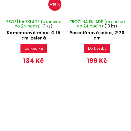
–38 %
ZBOŽÍ NA SKLADĚ (expedice
ZBOŽÍ NA SKLADĚ (expedice
do 24 hodin)
(1 ks)
do 24 hodin)
(13 ks)
Kameninová mísa, Ø 15
Porcelánová mísa, Ø 20
cm, zelená
cm
Do košíku
Do košíku
134 Kč
199 Kč