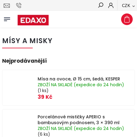
CZK
Hledat
MÍSY A MISKY
Nejprodávanější
Mísa na ovoce, Ø 15 cm, šedá, KESPER
ZBOŽÍ NA SKLADĚ (expedice do 24 hodin)
(1 ks)
39 Kč
Porcelánové mističky APERIO s
bambusovým podnosem, 3 × 390 ml
ZBOŽÍ NA SKLADĚ (expedice do 24 hodin)
(6 ks)