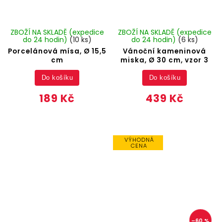
ZBOŽÍ NA SKLADĚ (expedice
ZBOŽÍ NA SKLADĚ (expedice
do 24 hodin)
(10 ks)
do 24 hodin)
(6 ks)
Porcelánová mísa, Ø 15,5
Vánoční kameninová
cm
miska, Ø 30 cm, vzor 3
Do košíku
Do košíku
189 Kč
439 Kč
VÝHODNÁ
CENA
–60 %