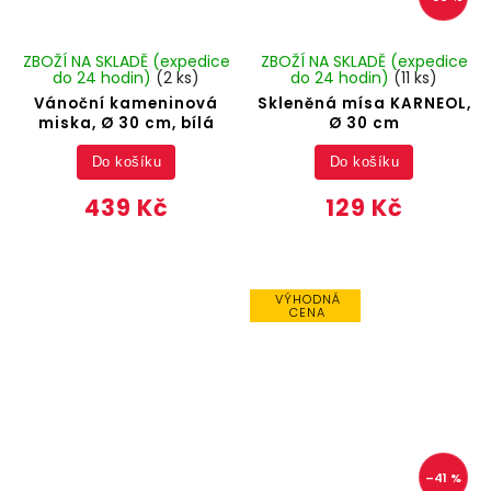
ZBOŽÍ NA SKLADĚ (expedice
ZBOŽÍ NA SKLADĚ (expedice
do 24 hodin)
(2 ks)
do 24 hodin)
(11 ks)
Vánoční kameninová
Skleněná mísa KARNEOL,
miska, Ø 30 cm, bílá
Ø 30 cm
Do košíku
Do košíku
439 Kč
129 Kč
VÝHODNÁ
CENA
–41 %