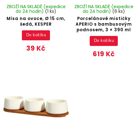
ZBOŽÍ NA SKLADĚ (expedice
ZBOŽÍ NA SKLADĚ (expedice
do 24 hodin)
(1 ks)
do 24 hodin)
(6 ks)
Mísa na ovoce, Ø 15 cm,
Porcelánové mističky
šedá, KESPER
APERIO s bambusovým
podnosem, 3 × 390 ml
Do košíku
Do košíku
39 Kč
619 Kč