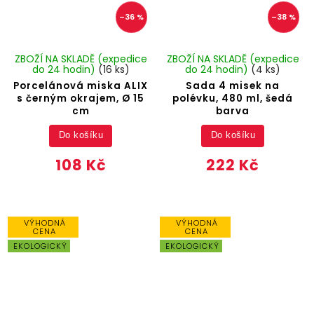
–36 %
–38 %
ZBOŽÍ NA SKLADĚ (expedice
ZBOŽÍ NA SKLADĚ (expedice
do 24 hodin)
(16 ks)
do 24 hodin)
(4 ks)
Porcelánová miska ALIX
Sada 4 misek na
s černým okrajem, Ø 15
polévku, 480 ml, šedá
cm
barva
Do košíku
Do košíku
108 Kč
222 Kč
VÝHODNÁ
VÝHODNÁ
CENA
CENA
EKOLOGICKÝ
EKOLOGICKÝ