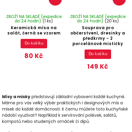
ZBOŽÍ NA SKLADĚ (expedice
ZBOŽÍ NA SKLADĚ (expedice
do 24 hodin)
(1 ks)
do 24 hodin)
(20 ks)
Keramická mísa na
Souprava pro
salát, černá se vzorem
občerstvení, dresinky a
předkrmy - 2
porcelánové mističky
Do košíku
80 Kč
Do košíku
149 Kč
Mísy a misky
představují základní vybavení každé kuchyně.
Máme pro vás velký výběr praktických i designových mís a
misek do každé domácnosti. K čemu můžete toto kuchyňské
nádobí využívat? Například k servírování polévek, salátů,
kompotů nebo studených omáček či dipů.