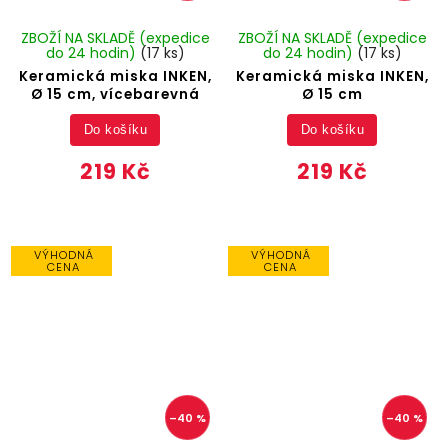
ZBOŽÍ NA SKLADĚ (expedice
ZBOŽÍ NA SKLADĚ (expedice
do 24 hodin)
(17 ks)
do 24 hodin)
(17 ks)
Keramická miska INKEN,
Keramická miska INKEN,
Ø 15 cm, vícebarevná
Ø 15 cm
Do košíku
Do košíku
219 Kč
219 Kč
VÝHODNÁ
VÝHODNÁ
CENA
CENA
–40 %
–40 %