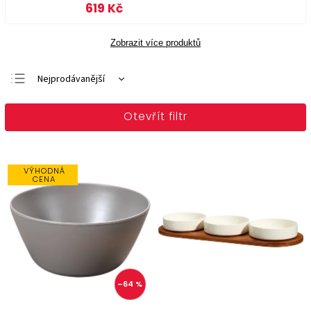
619 Kč
Zobrazit více produktů
Nejprodávanější
Doporučujeme
Otevřít filtr
Nejlevnější
Nejdražší
Abecedně
VÝHODNÁ
CENA
–64 %