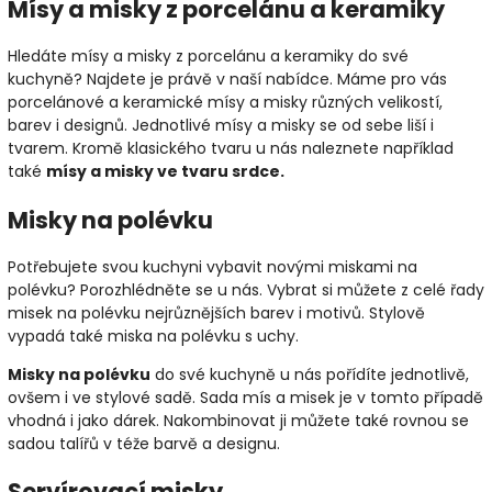
Mísy a misky z porcelánu a keramiky
Hledáte mísy a misky z porcelánu a keramiky do své
kuchyně? Najdete je právě v naší nabídce. Máme pro vás
porcelánové a keramické mísy a misky různých velikostí,
barev i designů. Jednotlivé mísy a misky se od sebe liší i
tvarem. Kromě klasického tvaru u nás naleznete například
také
mísy a misky ve tvaru srdce.
Misky na polévku
Potřebujete svou kuchyni vybavit novými miskami na
polévku? Porozhlédněte se u nás. Vybrat si můžete z celé řady
misek na polévku nejrůznějších barev i motivů. Stylově
vypadá také miska na polévku s uchy.
Misky na polévku
do své kuchyně u nás pořídíte jednotlivě,
ovšem i ve stylové sadě. Sada mís a misek je v tomto případě
vhodná i jako dárek. Nakombinovat ji můžete také rovnou se
sadou talířů v téže barvě a designu.
Servírovací misky