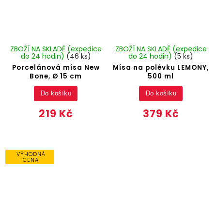
ZBOŽÍ NA SKLADĚ (expedice
ZBOŽÍ NA SKLADĚ (expedice
do 24 hodin)
(46 ks)
do 24 hodin)
(5 ks)
Porcelánová mísa New
Mísa na polévku LEMONY,
Bone, Ø 15 cm
500 ml
Do košíku
Do košíku
219 Kč
379 Kč
VÝHODNÁ
CENA