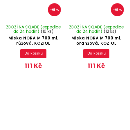
–61 %
–61 %
ZBOŽÍ NA SKLADĚ (expedice
ZBOŽÍ NA SKLADĚ (expedice
do 24 hodin)
(10 ks)
do 24 hodin)
(12 ks)
Miska NORA M 700 ml,
Miska NORA M 700 ml,
růžová, KOZIOL
oranžová, KOZIOL
Do košíku
Do košíku
111 Kč
111 Kč