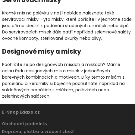
Kromě mís na polévku v naší nabídce naleznete také
servírovací misky. Tyto misky, které pořídíte i v jednotné sadě,
jsou přímo ideální k podávání studených omáček nebo dipů.
Do servírovacích misek dále patří například zeleninové saláty,
ovocné kompoty, sterilované okurky nebo olivy.
Designové mísy a misky
Poohlížíte se po designových mísách a miskách? Máme
celou řadu designových mís a misek v jedinečných
barevných kombinacích a motivech. Díky těmto mísám z
porcelánu či keramiky si báječně pochutnáte například na
snídaňových cereáliích s mlékem, polévkách nebo
zeleninových salátech.
E-Shop Edaxo.cz
Obchodní podmínky
Doprava, platba a vrácení zboží