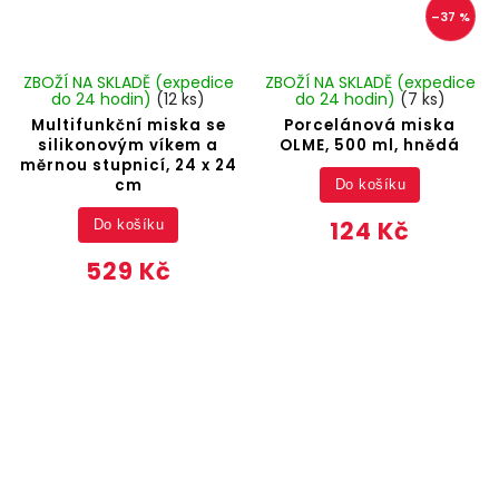
–37 %
ZBOŽÍ NA SKLADĚ (expedice
ZBOŽÍ NA SKLADĚ (expedice
do 24 hodin)
(12 ks)
do 24 hodin)
(7 ks)
Multifunkční miska se
Porcelánová miska
silikonovým víkem a
OLME, 500 ml, hnědá
měrnou stupnicí, 24 x 24
cm
Do košíku
124 Kč
Do košíku
529 Kč