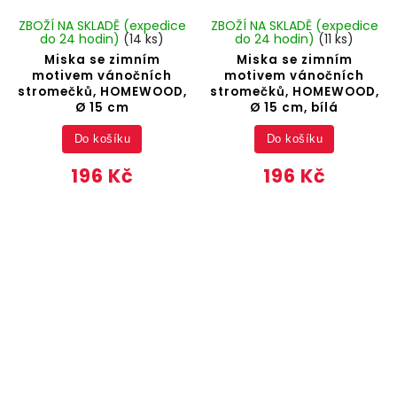
ZBOŽÍ NA SKLADĚ (expedice
ZBOŽÍ NA SKLADĚ (expedice
do 24 hodin)
(14 ks)
do 24 hodin)
(11 ks)
Miska se zimním
Miska se zimním
motivem vánočních
motivem vánočních
stromečků, HOMEWOOD,
stromečků, HOMEWOOD,
Ø 15 cm
Ø 15 cm, bílá
Do košíku
Do košíku
196 Kč
196 Kč