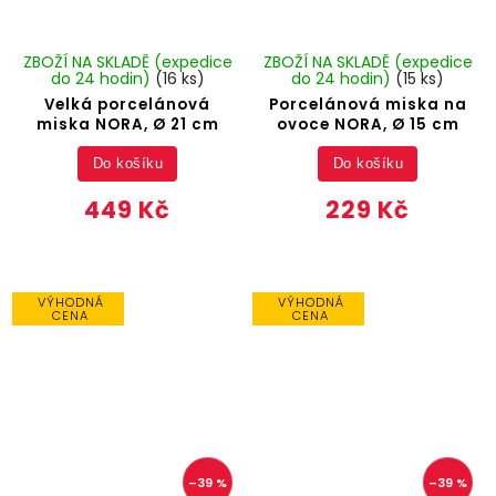
ZBOŽÍ NA SKLADĚ (expedice
ZBOŽÍ NA SKLADĚ (expedice
do 24 hodin)
(16 ks)
do 24 hodin)
(15 ks)
Velká porcelánová
Porcelánová miska na
miska NORA, Ø 21 cm
ovoce NORA, Ø 15 cm
Do košíku
Do košíku
449 Kč
229 Kč
VÝHODNÁ
VÝHODNÁ
CENA
CENA
–39 %
–39 %