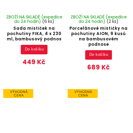
ZBOŽÍ NA SKLADĚ (expedice
ZBOŽÍ NA SKLADĚ (expedice
do 24 hodin)
(6 ks)
do 24 hodin)
(2 ks)
Sada mističek na
Porcelánové mističky na
pochutiny FIKA, 4 x 230
pochutiny AION, 9 kusů
ml, bambusový podnos
na bambusovém
podnose
Do košíku
Do košíku
449 Kč
689 Kč
VÝHODNÁ
VÝHODNÁ
CENA
CENA