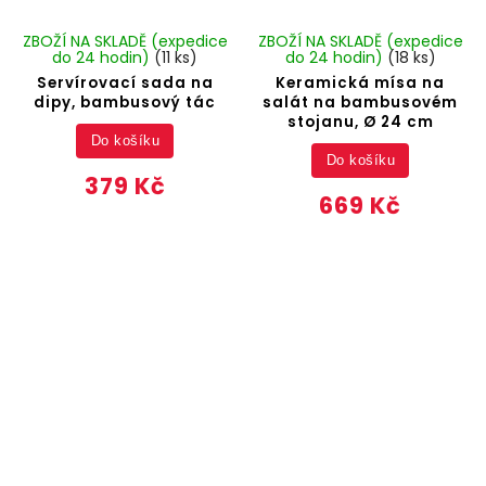
ZBOŽÍ NA SKLADĚ (expedice
ZBOŽÍ NA SKLADĚ (expedice
do 24 hodin)
(11 ks)
do 24 hodin)
(18 ks)
Servírovací sada na
Keramická mísa na
dipy, bambusový tác
salát na bambusovém
stojanu, Ø 24 cm
Do košíku
Do košíku
379 Kč
669 Kč