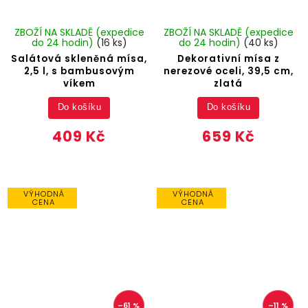
ZBOŽÍ NA SKLADĚ (expedice
ZBOŽÍ NA SKLADĚ (expedice
do 24 hodin)
(16 ks)
do 24 hodin)
(40 ks)
Salátová skleněná mísa,
Dekorativní mísa z
2,5 l, s bambusovým
nerezové oceli, 39,5 cm,
víkem
zlatá
Do košíku
Do košíku
409 Kč
659 Kč
VÝHODNÁ
VÝHODNÁ
CENA
CENA
–61 %
–11 %