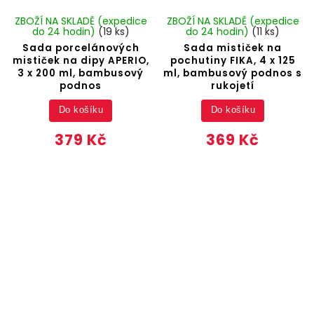
ZBOŽÍ NA SKLADĚ (expedice
ZBOŽÍ NA SKLADĚ (expedice
do 24 hodin)
(19 ks)
do 24 hodin)
(11 ks)
Sada porcelánových
Sada mističek na
mističek na dipy APERIO,
pochutiny FIKA, 4 x 125
3 x 200 ml, bambusový
ml, bambusový podnos s
podnos
rukojetí
Do košíku
Do košíku
379 Kč
369 Kč