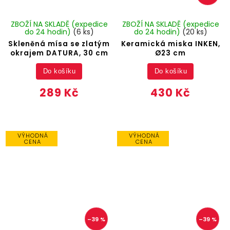
ZBOŽÍ NA SKLADĚ (expedice
ZBOŽÍ NA SKLADĚ (expedice
do 24 hodin)
(6 ks)
do 24 hodin)
(20 ks)
Skleněná mísa se zlatým
Keramická miska INKEN,
okrajem DATURA, 30 cm
Ø23 cm
Do košíku
Do košíku
289 Kč
430 Kč
VÝHODNÁ
VÝHODNÁ
CENA
CENA
–39 %
–39 %