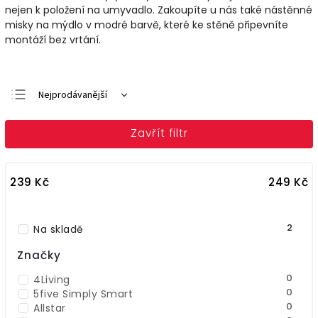
nejen k položení na umyvadlo. Zakoupíte u nás také nástěnné
misky na mýdlo v modré barvě, které ke stěně připevníte
montáží bez vrtání.
Nejprodávanější
Doporučujeme
Zavřít filtr
Nejlevnější
Nejdražší
239
Kč
249
Kč
Abecedně
2
Na skladě
Značky
0
4Living
0
5five Simply Smart
0
Allstar