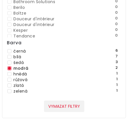
0
Bathroom Solutions
0
Berilo
0
Boltze
0
Douceur d'intérieur
0
Douceur d'intérieur
0
Kesper
0
Tendance
2
Wenko
Barva
0
Zeller
6
černá
7
bílá
3
šedá
2
modrá
1
hnědá
1
růžová
1
zlatá
1
zelená
VYMAZAT FILTRY