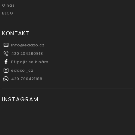
O nás
BLOG
KONTAKT
info
@
edaxo.cz
420 234280918
Připojit se k nám
edaxo_cz
420 790421188
INSTAGRAM