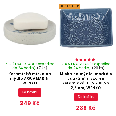
BESTSELLER
ZBOŽÍ NA SKLADĚ (expedice
ZBOŽÍ NA SKLADĚ (expedice
do 24 hodin)
(7 ks)
do 24 hodin)
(26 ks)
Keramická miska na
Miska na mýdlo, modrá s
mýdlo AQUAMARIN,
rustikálním vzorem,
WENKO
keramická, 10,5 x 10,5 x
2,5 cm, WENKO
Do košíku
Do košíku
249 Kč
239 Kč