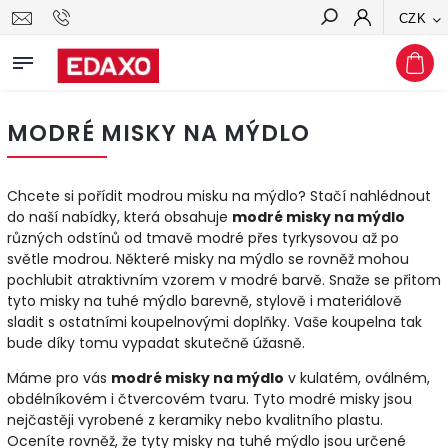
CZK
Hledat
MODRÉ MISKY NA MÝDLO
Chcete si pořídit modrou misku na mýdlo? Stačí nahlédnout
do naší nabídky, která obsahuje
modré misky na mýdlo
různých odstínů od tmavě modré přes tyrkysovou až po
světle modrou. Některé misky na mýdlo se rovněž mohou
pochlubit atraktivním vzorem v modré barvě. Snaže se přitom
tyto misky na tuhé mýdlo barevně, stylově i materiálově
sladit s ostatními koupelnovými doplňky. Vaše koupelna tak
bude díky tomu vypadat skutečně úžasně.
Máme pro vás
modré misky na mýdlo
v kulatém, oválném,
obdélníkovém i čtvercovém tvaru. Tyto modré misky jsou
nejčastěji vyrobené z keramiky nebo kvalitního plastu.
Oceníte rovněž, že tyty misky na tuhé mýdlo jsou určené