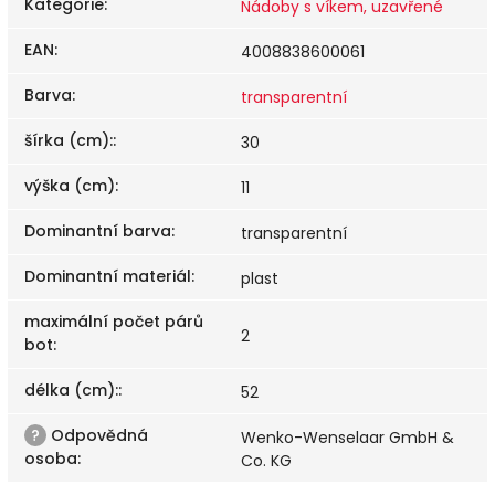
Kategorie
:
Nádoby s víkem, uzavřené
EAN
:
4008838600061
Barva
:
transparentní
šírka (cm):
:
30
výška (cm)
:
11
Dominantní barva
:
transparentní
Dominantní materiál
:
plast
maximální počet párů
2
bot
:
délka (cm):
:
52
?
Odpovědná
Wenko-Wenselaar GmbH &
osoba
:
Co. KG