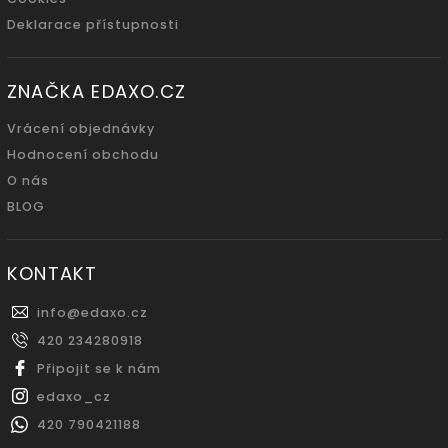
Deklarace přístupnosti
ZNAČKA EDAXO.CZ
Vrácení objednávky
Hodnocení obchodu
O nás
BLOG
KONTAKT
info
@
edaxo.cz
420 234280918
Připojit se k nám
edaxo_cz
420 790421188