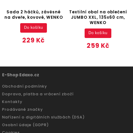
Sada 2 háčků, závěsné
Textilní obal na oblečení
na dveře, kovové, WENKO
JUMBO XXL, 135x60 cm,
WENKO
Do košíku
Do košíku
229 Kč
259 Kč
E-Shop Edaxo.cz
Obchodní podmínky
Doprava, platba a vrácení zboží
Kontakty
Prodávané značky
Nařízení o digitálních službách (DSA)
Osobní údaje (GDPR)
Cookies