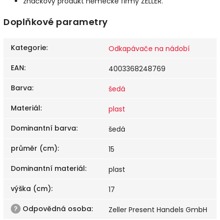
značkový produkt německé firmy ZELLER.
Doplňkové parametry
Kategorie
:
Odkapávače na nádobí
EAN
:
4003368248769
Barva
:
šedá
Materiál
:
plast
Dominantní barva
:
šedá
průměr (cm)
:
15
Dominantní materiál
:
plast
výška (cm)
:
17
?
Odpovědná osoba
:
Zeller Present Handels GmbH