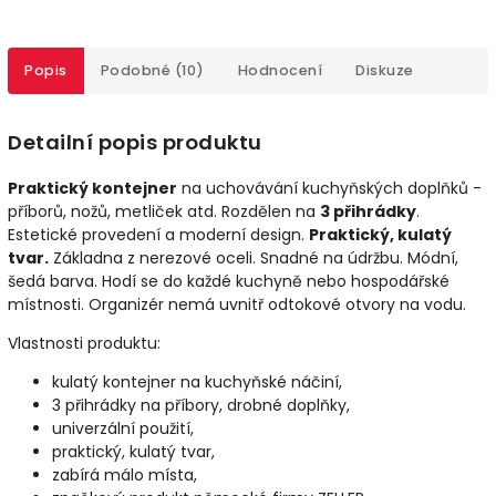
Popis
Podobné (10)
Hodnocení
Diskuze
Detailní popis produktu
Praktický kontejner
na uchovávání kuchyňských doplňků -
příborů, nožů, metliček atd. Rozdělen na
3 přihrádky
.
Estetické provedení a moderní design.
Praktický, kulatý
tvar.
Základna z nerezové oceli. Snadné na údržbu. Módní,
šedá barva. Hodí se do každé kuchyně nebo hospodářské
místnosti. Organizér nemá uvnitř odtokové otvory na vodu.
Vlastnosti produktu:
kulatý kontejner na kuchyňské náčiní,
3 přihrádky na příbory, drobné doplňky,
univerzální použití,
praktický, kulatý tvar,
zabírá málo místa,