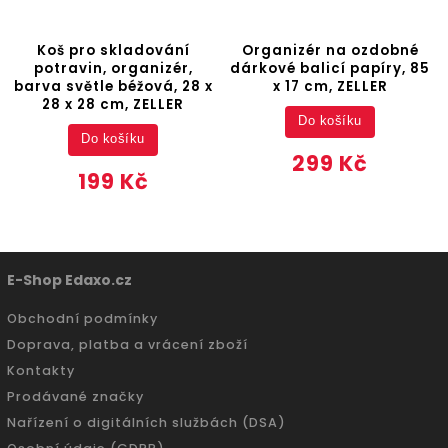
Koš pro skladování
Organizér na ozdobné
potravin, organizér,
dárkové balicí papíry, 85
barva světle béžová, 28 x
x 17 cm, ZELLER
28 x 28 cm, ZELLER
Do košíku
Do košíku
299 Kč
199 Kč
E-Shop Edaxo.cz
Obchodní podmínky
Doprava, platba a vrácení zboží
Kontakty
Prodávané značky
Nařízení o digitálních službách (DSA)