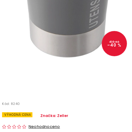
419 Kč
–40 %
Kód:
8240
VÝHODNÁ CENA
Značka:
Zeller
Neohodnoceno