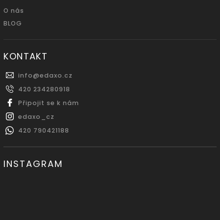
O nás
BLOG
KONTAKT
info
@
edaxo.cz
420 234280918
Připojit se k nám
edaxo_cz
420 790421188
INSTAGRAM