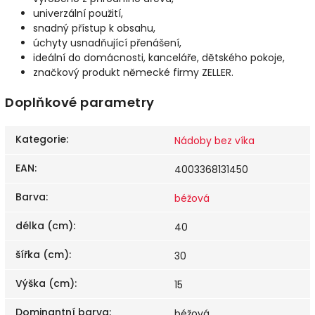
univerzální použití,
snadný přístup k obsahu,
úchyty usnadňující přenášení,
ideální do domácnosti, kanceláře, dětského pokoje,
značkový produkt německé firmy ZELLER.
Doplňkové parametry
Kategorie
:
Nádoby bez víka
EAN
:
4003368131450
Barva
:
béžová
délka (cm)
:
40
šířka (cm)
:
30
Výška (cm)
:
15
Dominantní barva
:
béžová