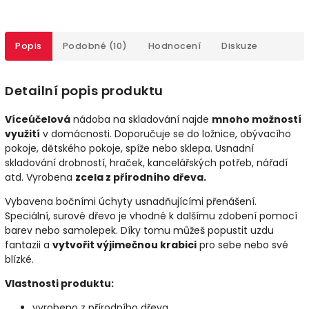
Popis
Podobné (10)
Hodnocení
Diskuze
Detailní popis produktu
Víceúčelová
nádoba na skladování najde
mnoho možností
využití
v domácnosti. Doporučuje se do ložnice, obývacího
pokoje, dětského pokoje, spíže nebo sklepa. Usnadní
skladování drobností, hraček, kancelářských potřeb, nářadí
atd. Vyrobena
zcela z přírodního dřeva.
Vybavena bočními úchyty usnadňujícími přenášení.
Speciální, surové dřevo je vhodné k dalšímu zdobení pomocí
barev nebo samolepek. Díky tomu můžeš popustit uzdu
fantazii a
vytvořit výjimečnou krabici
pro sebe nebo své
blízké.
Vlastnosti produktu:
vyrobeno z přírodního dřeva,