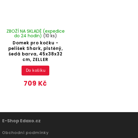
ZBOŽÍ NA SKLADĚ (expedice
do 24 hodin)
(10 ks)
Domek pro kočku -
pelíšek Shark, plstěný,
šedá barva, 45x38x32
cm, ZELLER
Do košíku
709 Kč
E-Shop Edaxo.cz
Obchodní podmínky