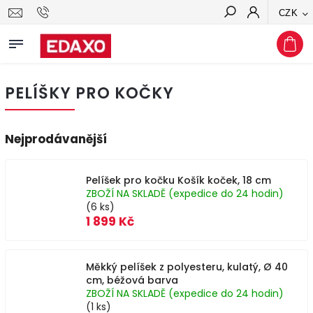
CZK
Hledat
PELÍŠKY PRO KOČKY
Nejprodávanější
Pelíšek pro kočku Košík koček, 18 cm
ZBOŽÍ NA SKLADĚ (expedice do 24 hodin)
(6 ks)
1 899 Kč
Měkký pelíšek z polyesteru, kulatý, Ø 40
cm, béžová barva
ZBOŽÍ NA SKLADĚ (expedice do 24 hodin)
(1 ks)