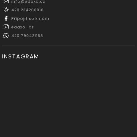
info
@
edaxo.cz
420 234280918
Připojit se k nám
edaxo_cz
420 790421188
INSTAGRAM