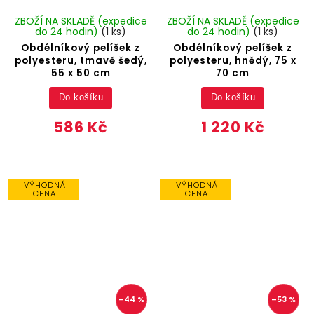
ZBOŽÍ NA SKLADĚ (expedice
ZBOŽÍ NA SKLADĚ (expedice
do 24 hodin)
(1 ks)
do 24 hodin)
(1 ks)
Obdélníkový pelíšek z
Obdélníkový pelíšek z
polyesteru, tmavě šedý,
polyesteru, hnědý, 75 x
55 x 50 cm
70 cm
Do košíku
Do košíku
586 Kč
1 220 Kč
VÝHODNÁ
VÝHODNÁ
CENA
CENA
–44 %
–53 %