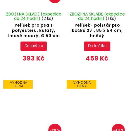
ZBOŽÍ NA SKLADĚ (expedice
ZBOŽÍ NA SKLADĚ (expedice
do 24 hodin)
(2 ks)
do 24 hodin)
(1 ks)
Pelíšek pro psa z
Pelíšek- polštář pro
polyesteru, kulatý,
kočku 2v1, 85 x 54 cm,
tmavě modrý, Ø 50 cm
hnědý
Do košíku
Do košíku
393 Kč
459 Kč
VÝHODNÁ
VÝHODNÁ
CENA
CENA
–20 %
–43 %