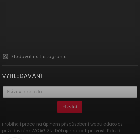
Sledovat na Instagramu
VYHLEDÁVÁNÍ
Hledat
Probíhají práce na úplném přizpůsobení webu edaxo.cz
požadavkům WCAG 2.2. Děkujeme za trpělivost. Pokud
narazíte na problém, kontaktujte nás: marketing@edaxo.cz.