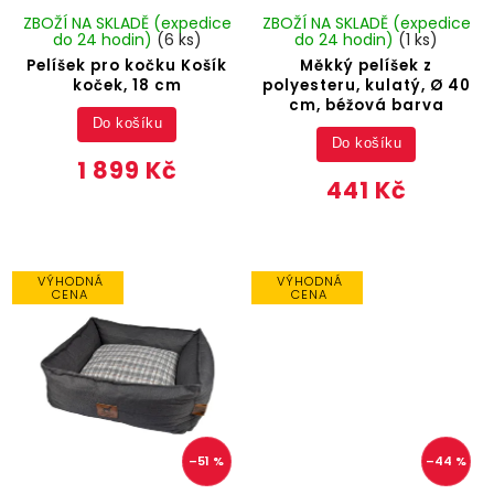
ZBOŽÍ NA SKLADĚ (expedice
ZBOŽÍ NA SKLADĚ (expedice
do 24 hodin)
(6 ks)
do 24 hodin)
(1 ks)
Pelíšek pro kočku Košík
Měkký pelíšek z
koček, 18 cm
polyesteru, kulatý, Ø 40
cm, béžová barva
Do košíku
Do košíku
1 899 Kč
441 Kč
VÝHODNÁ
VÝHODNÁ
CENA
CENA
–51 %
–44 %