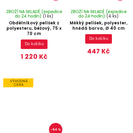
ZBOŽÍ NA SKLADĚ (expedice
ZBOŽÍ NA SKLADĚ (expedice
do 24 hodin)
(1 ks)
do 24 hodin)
(4 ks)
Obdélníkový pelíšek z
Měkký pelíšek, polyester,
polyesteru, béžový, 75 x
hnědá barva, Ø 40 cm
70 cm
Do košíku
Do košíku
447 Kč
1 220 Kč
VÝHODNÁ
CENA
–54 %