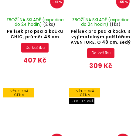
–41 %
–55 %
ZBOŽÍ NA SKLADĚ (expedice
ZBOŽÍ NA SKLADĚ (expedice
do 24 hodin)
(2 ks)
do 24 hodin)
(1 ks)
Pelíšek pro psa a kočku
Pelíšek pro psa a kočku s
CHIC, průměr 48 cm
vyjímatelným polštářem
AVENTURE, O 48 cm, šedý
Do košíku
Do košíku
407 Kč
309 Kč
VÝHODNÁ
VÝHODNÁ
CENA
CENA
EXKLUZIVNÍ