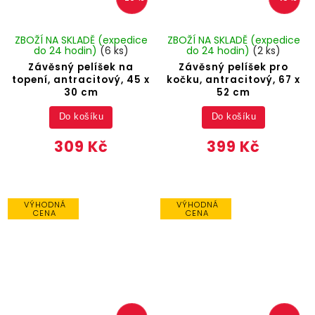
ZBOŽÍ NA SKLADĚ (expedice
ZBOŽÍ NA SKLADĚ (expedice
do 24 hodin)
(6 ks)
do 24 hodin)
(2 ks)
Závěsný pelíšek na
Závěsný pelíšek pro
topení, antracitový, 45 x
kočku, antracitový, 67 x
30 cm
52 cm
Do košíku
Do košíku
309 Kč
399 Kč
VÝHODNÁ
VÝHODNÁ
CENA
CENA