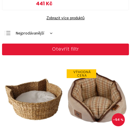
441 Kč
Zobrazit více produktů
Nejprodávanější
Doporučujeme
Otevřít filtr
Nejlevnější
Nejdražší
Abecedně
VÝHODNÁ
CENA
–54 %