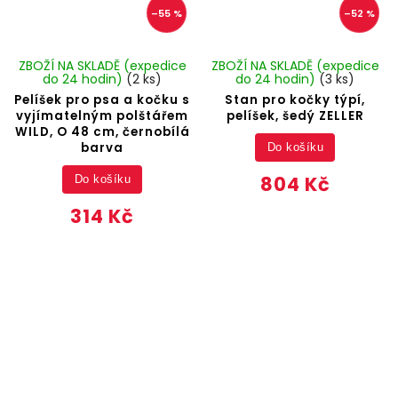
–55 %
–52 %
ZBOŽÍ NA SKLADĚ (expedice
ZBOŽÍ NA SKLADĚ (expedice
do 24 hodin)
(2 ks)
do 24 hodin)
(3 ks)
Pelíšek pro psa a kočku s
Stan pro kočky týpí,
vyjímatelným polštářem
pelíšek, šedý ZELLER
WILD, O 48 cm, černobílá
barva
Do košíku
804 Kč
Do košíku
314 Kč