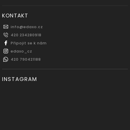
KONTAKT
info
@
edaxo.cz
420 234280918
Připojit se k nám
edaxo_cz
420 790421188
INSTAGRAM