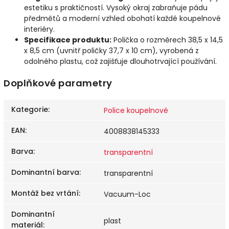
estetiku s praktičností. Vysoký okraj zabraňuje pádu
předmětů a moderní vzhled obohatí každé koupelnové
interiéry.
Specifikace produktu:
Polička o rozměrech 38,5 x 14,5
x 8,5 cm (uvnitř poličky 37,7 x 10 cm), vyrobená z
odolného plastu, což zajišťuje dlouhotrvající používání.
Doplňkové parametry
Kategorie
:
Police koupelnové
EAN
:
4008838145333
Barva
:
transparentní
Dominantní barva
:
transparentní
Montáž bez vrtání
:
Vacuum-Loc
Dominantní
plast
materiál
: