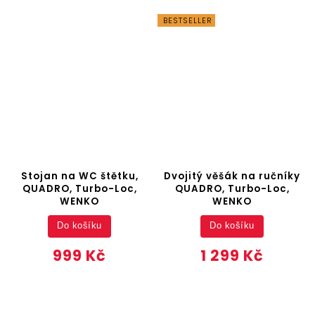
BESTSELLER
Stojan na WC štětku,
Dvojitý věšák na ručníky
QUADRO, Turbo-Loc,
QUADRO, Turbo-Loc,
WENKO
WENKO
Do košíku
Do košíku
999 Kč
1 299 Kč