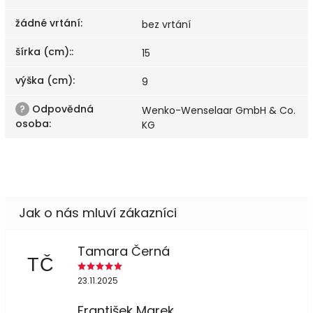
žádné vrtání
:
bez vrtání
šírka (cm):
:
15
výška (cm)
:
9
?
Odpovědná
Wenko-Wenselaar GmbH & Co.
osoba
:
KG
Tamara Černá
TČ
23.11.2025
František Marek