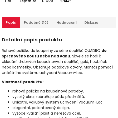
Tisk
Zeptat se
Hlídat
Sdílet
Popis
Podobné (10)
Hodnocení
Diskuze
Detailní popis produktu
Rohová polička do koupelny ze série doplňků QUADRO
do
sprchového koutu nebo nad vanu.
Skvěle se hodí k
ukládání drobných koupelnových doplňků, gelů, houbiček
nebo kosmetiky. Obsahuje odtokové otvory. Montáž pomocí
unikátního systému uchycení Vacuum-Loc.
Vlastnosti produktu:
rohová polička na koupelnové potřeby,
vysoký okraj zabraňuje pádu předmětů,
unikátní, vakuový systém uchycení Vacuum-Loc,
elegantní, patentovaný design,
vysoce kvalitní plast a nerezová ocel,