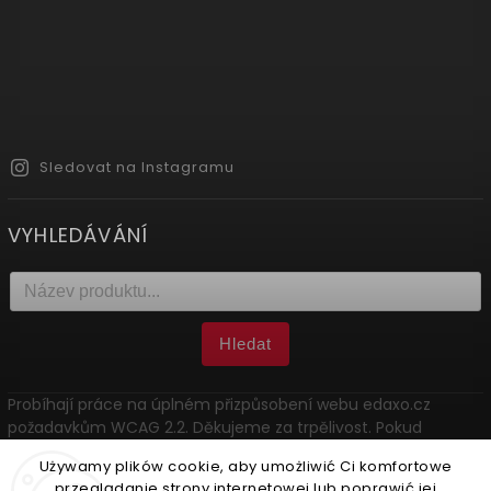
Sledovat na Instagramu
VYHLEDÁVÁNÍ
Hledat
Probíhají práce na úplném přizpůsobení webu edaxo.cz
požadavkům WCAG 2.2. Děkujeme za trpělivost. Pokud
narazíte na problém, kontaktujte nás: marketing@edaxo.cz.
Używamy plików cookie, aby umożliwić Ci komfortowe
przeglądanie strony internetowej lub poprawić jej