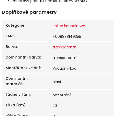
značkový produkt německé firmy WENKO.
Doplňkové parametry
Kategorie
:
Police koupelnové
EAN
:
4008838149355
Barva
:
transparentní
Dominantní barva
:
transparentní
Montáž bez vrtání
:
Vacuum-Loc
Dominantní
plast
materiál
:
žádné vrtání
:
bez vrtání
šírka (cm):
:
20
výška (cm)
: