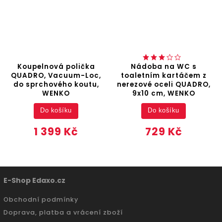
Koupelnová polička
Nádoba na WC s
QUADRO, Vacuum-Loc,
toaletním kartáčem z
do sprchového koutu,
nerezové oceli QUADRO,
WENKO
9x10 cm, WENKO
Do košíku
Do košíku
1 399 Kč
729 Kč
E-Shop Edaxo.cz
Obchodní podmínky
Doprava, platba a vrácení zboží