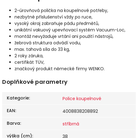
2-úrovňová polička na koupelnové potřeby,
nezbytné příslušenství vždy po ruce,
vysoký okraj zabraňuje pádu předmětů,
unikátní vakuový upevňovací systém Vacuum-Loc,
montáž nevyžaduje vrtání ani použití nástrojů,
žebrová struktura odvádí vodu,
max. tahová síla do 33 kg,
2 roky záruka,
certifikát TÜV,
značkový produkt německé firmy WENKO.
Doplňkové parametry
Kategorie
:
Police koupelnové
EAN
:
4008838208892
Barva
:
stříbrná
výška (cm)
:
38