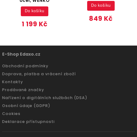
ocel, WENKO
Do košíku
Do košíku
849 Kč
1 199 Kč
E-Shop Edaxo.cz
Obchodní podmínky
Doprava, platba a vrácení zboží
Kontakty
Prodávané značky
Nařízení o digitálních službách (DSA)
Osobní údaje (GDPR)
Cookies
Deklarace přístupnosti