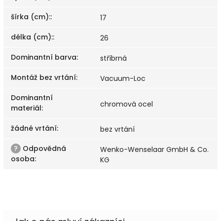
šírka (cm):
:
17
délka (cm):
:
26
Dominantní barva
:
stříbrná
Montáž bez vrtání
:
Vacuum-Loc
Dominantní
chromová ocel
materiál
:
žádné vrtání
:
bez vrtání
?
Odpovědná
Wenko-Wenselaar GmbH & Co.
osoba
:
KG