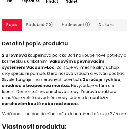
Tisk
Zeptat se
Hlídat
Sdílet
Popis
Podobné (10)
Hodnocení (1)
Diskuze
Detailní popis produktu
2 úrovňová
koupelnová polička Bari na koupelnové potřeby a
kosmetiku s unikátním,
vakuovým upevňovacím
systémem Vacuum-Loc.
Zajišťuje výjimečně silný úchop
díky speciální pumpě, která nasává vzduch a vytváří podtlak.
Skvěle funguje i na nerovných površích.
Zaručuje rychlou,
snadnou a bezpečnou montáž.
Nevyžaduje vrtání ani
lepení. Demontáž nezanechává stopy. Žebrová struktura
umožňuje volné odvodnění vody. Určeno k montáži v
sprchovém koutě nebo nad vanou.
Vzdálenost od dna dolního košíku k hornímu košíku je 27,5 cm.
Vlastnosti produktu: