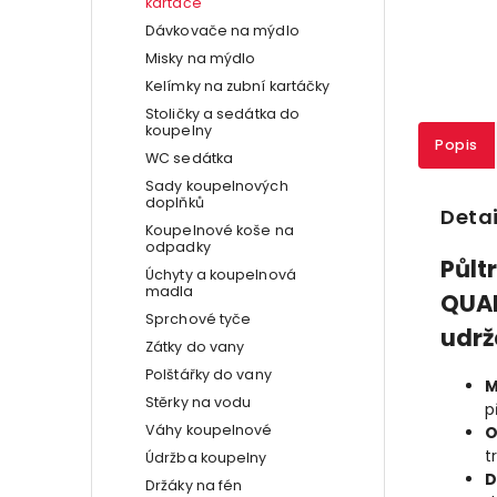
kartáče
Dávkovače na mýdlo
Misky na mýdlo
Kelímky na zubní kartáčky
Stoličky a sedátka do
koupelny
Popis
WC sedátka
Sady koupelnových
doplňků
Detai
Koupelnové koše na
odpadky
Půlt
Úchyty a koupelnová
madla
QUAD
Sprchové tyče
udrž
Zátky do vany
Polštářky do vany
M
Stěrky na vodu
p
Váhy koupelnové
O
t
Údržba koupelny
D
Držáky na fén