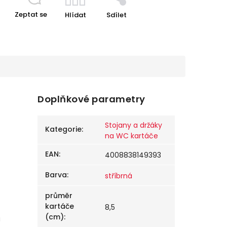
Zeptat se
Hlídat
Sdílet
Doplňkové parametry
Stojany a držáky
Kategorie
:
na WC kartáče
EAN
:
4008838149393
Barva
:
stříbrná
průměr
kartáče
8,5
(cm)
:
a