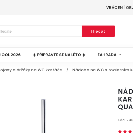
VRÁCENÍ OB
Hledat
HOOL 2026
☀️ PŘIPRAVTE SE NA LÉTO ☀️
ZAHRADA
tojany a držáky na WC kartáče
/
Nádoba na WC s toaletním k
NÁD
KAR
QUA
Kód:
24