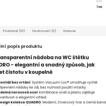
Tisk
Podobné (10)
Hodnocení (3)
Diskuze
lní popis produktu
ransparentní nádoba na WC štětku
RO - elegantní a snadný způsob, jak
et čistotu v koupelně
ontáž bez vrtání
: Systém Vacuum-Loc® umožňuje rychlé
řipevnění nádoby ke zdi, bez nutnosti použití vrtačky.
dolná nerezová ocel
: Kombinace oceli a plastu zajišťuje
rvanlivost a elegantní vzhled.
esign kolekce QUADRO
: Moderní, čtvercový tvar a černá barv