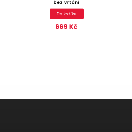
bez vrtání
Do košíku
669 Kč