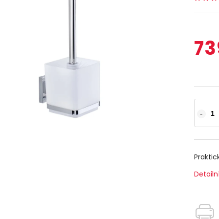
73
Praktic
Detailn