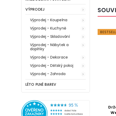
SOUV
VÝPRODEJ
Výprodej - Koupelna
Výprodej - Kuchyně
24645
Kód:
24643
BESTSELLER
BESTSEL
Výprodej - Skladování
Výprodej - Nábytek a
doplňky
Výprodej - Dekorace
Výprodej - Dětský pokoj
Výprodej - Zahrada
LÉTO PLNÉ BAREV
a
Držák na fén QUADRO,
Drž
um-
Vacuum-Loc
We