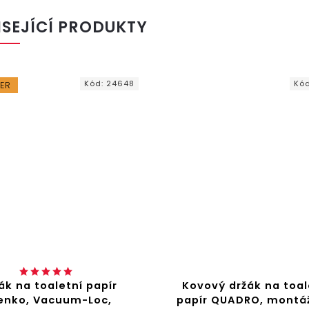
ISEJÍCÍ PRODUKTY
Kód:
24648
Kó
LER
ák na toaletní papír
Kovový držák na toal
nko, Vacuum-Loc,
papír QUADRO, montá