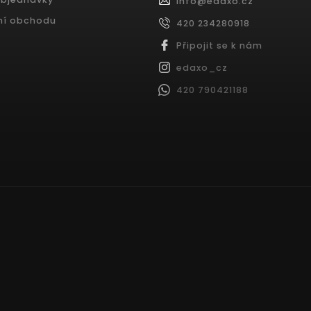
info
@
edaxo.cz
ní obchodu
420 234280918
Připojit se k nám
edaxo_cz
420 790421188