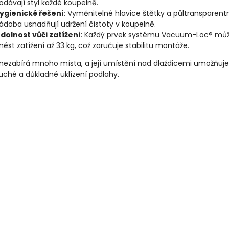
odávají styl každé koupelně.
ygienické řešení
: Vyměnitelné hlavice štětky a půltransparent
ádoba usnadňují udržení čistoty v koupelně.
dolnost vůči zatížení
: Každý prvek systému Vacuum-Loc® mů
nést zatížení až 33 kg, což zaručuje stabilitu montáže.
 nezabírá mnoho místa, a její umístění nad dlaždicemi umožňuje
ché a důkladné uklízení podlahy.