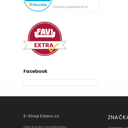
ENKO
Do košíku
749 Kč
Facebook
E-Shop Edaxo.cz
ZNAČK
Obchodní podmínky
Vrácení 