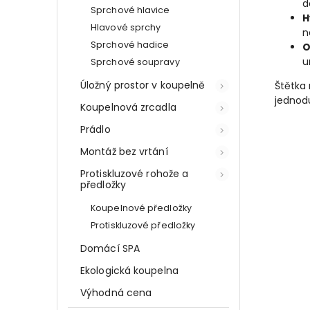
d
Sprchové hlavice
H
Hlavové sprchy
n
Sprchové hadice
O
u
Sprchové soupravy
Úložný prostor v koupelně
Štětka
jednodu
Koupelnová zrcadla
Prádlo
Montáž bez vrtání
Protiskluzové rohože a
předložky
Koupelnové předložky
Protiskluzové předložky
Domácí SPA
Ekologická koupelna
Výhodná cena