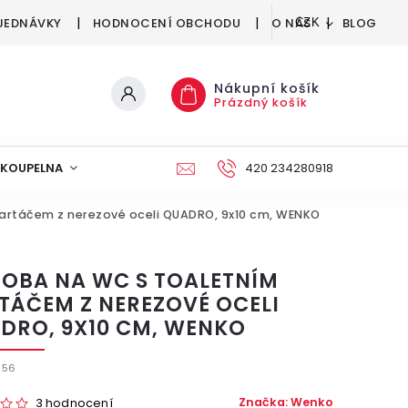
JEDNÁVKY
HODNOCENÍ OBCHODU
O NÁS
BLOG
CZK
Nákupní košík
Prázdný košík
KOUPELNA
KUCHYNĚ
DEKORACE
420 234280918
NÁBYTEK A
artáčem z nerezové oceli QUADRO, 9x10 cm, WENKO
OBA NA WC S TOALETNÍM
TÁČEM Z NEREZOVÉ OCELI
DRO, 9X10 CM, WENKO
656
Značka:
Wenko
3 hodnocení