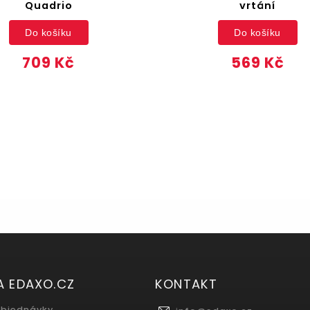
Quadrio
vrtání
Do košíku
Do košíku
709 Kč
569 Kč
A EDAXO.CZ
KONTAKT
objednávky