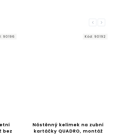
Previous
Next
d:
90196
Kód:
90192
etní
Nástěnný kelímek na zubní
Dáv
ž bez
kartáčky QUADRO, montáž
Vac