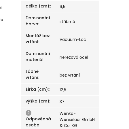
délka (cm):
:
9,5
ní
Dominantní
že
stříbrná
barva
:
Montáž bez
Vacuum-Loc
vrtání
:
Dominantní
nerezová ocel
materiál
:
žádné
bez vrtání
vrtání
:
šírka (cm):
:
12,5
výška (cm)
:
37
?
Wenko-
Odpovědná
Wenselaar GmbH
osoba
:
& Co. KG