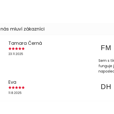
Tamara Černá
FM
23.11.2025
Sem s tí
funguje 
naposled
Eva
DH
11.8.2025