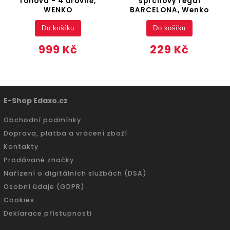
rohová - 4 úrovně,
sprchový regál
WENKO
BARCELONA, Wenko
Do košíku
Do košíku
999 Kč
229 Kč
E-Shop Edaxo.cz
Obchodní podmínky
Doprava, platba a vrácení zboží
Kontakty
Prodávané značky
Nařízení o digitálních službách (DSA)
Osobní údaje (GDPR)
Cookies
Deklarace přístupnosti