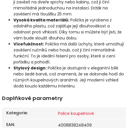
ji zavěsit na dveře sprchy nebo kabiny, což ji činí
mimořádně jednoduchou na instalaci. Držák na
zavěšení má tloušťku 25 mm.
Vysoká kvalita materiálů:
Polička je vyrobena z
odolného plastu, což zajišťuje její dlouhověkost a
odolnost proti vlhkosti. Díky tomu si můžete být jisti, že
vám bude sloužit dlouhou dobu.
Vícefukčnost:
Polička má další úchyty, které umožňují
zavěšení ručníků nebo houb, což ji činí mimořádně
funkční. To je ideální řešení pro osoby, které si cení
pořádku a pohodlí.
Stylový design:
Polička je dostupná v elegantní bílé
nebo šedé barvě, což znamená, že se dokonale hodí do
různých koupelnových aranžmá. Její moderní vzhled
dodá kouzlo každému interiéru.
Doplňkové parametry
Kategorie
:
Police koupelnové
EAN
:
4008838248409