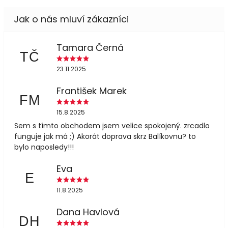
Tamara Černá
TČ
23.11.2025
František Marek
FM
15.8.2025
Sem s tímto obchodem jsem velice spokojený. zrcadlo
funguje jak má ;) Akorát doprava skrz Balíkovnu? to
bylo naposledy!!!
Eva
E
11.8.2025
Dana Havlová
DH