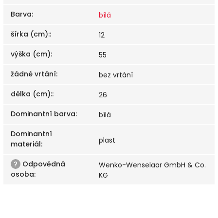
Barva
:
bílá
šírka (cm):
:
12
výška (cm)
:
55
žádné vrtání
:
bez vrtání
délka (cm):
:
26
Dominantní barva
:
bílá
Dominantní
plast
materiál
:
?
Odpovědná
Wenko-Wenselaar GmbH & Co.
osoba
:
KG