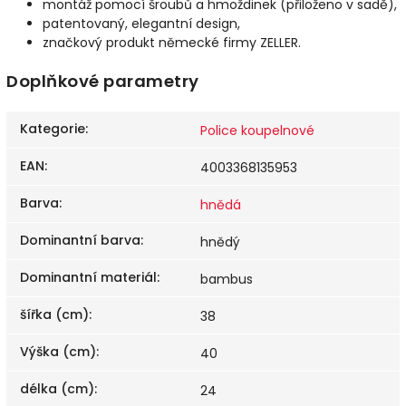
montáž pomocí šroubů a hmoždinek (přiloženo v sadě),
patentovaný, elegantní design,
značkový produkt německé firmy ZELLER.
Doplňkové parametry
Kategorie
:
Police koupelnové
EAN
:
4003368135953
Barva
:
hnědá
Dominantní barva
:
hnědý
Dominantní materiál
:
bambus
šířka (cm)
:
38
Výška (cm)
:
40
délka (cm)
:
24