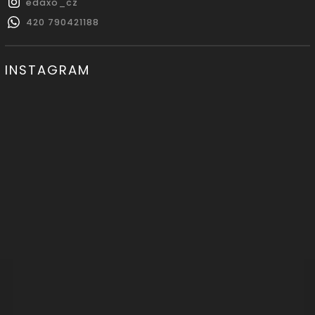
edaxo_cz
420 790421188
INSTAGRAM