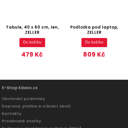
Tabule, 40 x 60 cm, len,
Podložka pod laptop,
ZELLER
ZELLER
Do košíku
Do košíku
479 Kč
809 Kč
E-Shop Edaxo.cz
Obchodní podmínky
Doprava, platba a vrácení zboží
Kontakty
Prodávané značky