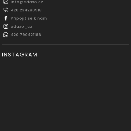
info
@
edaxo.cz
420 234280918
Připojit se k nám
edaxo_cz
420 790421188
INSTAGRAM