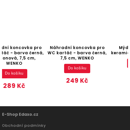
Náhradní koncovka pro
Mýdlenka, RIVARA,
WC kartáč - barva černá,
keramická, zlatá, WENKO
7,5 cm, WENKO
Do košíku
Do košíku
249 Kč
249 Kč
E-Shop Edaxo.cz
Obchodní podmínky