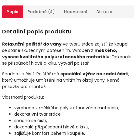
Popis
Podobné (4)
Hodnocení
Diskuze
Detailní popis produktu
Relaxační polštář do vany
ve tvaru srdce zajistí, že koupel
se stane skutečným potěšením. Vyroben z
měkkého,
vysoce kvalitního polyuretanového materiálu
. Dokonale
se přizpůsobí hlavě a krku, vytváří polštář.
Snadno se čistí. Polštář má
speciální výřez na zadní části
,
který umožňuje umístění na vnitřním okraji vany. Nemá
přísavky pro montáž.
Vlastnosti produktu:
vyrobeno z měkkého polyuretanového materiálu,
dekorativní tvar srdce,
snadno se čistí,
dokonalé přizpůsobení hlavě a krku,
zajišťuje komfort během koupele,