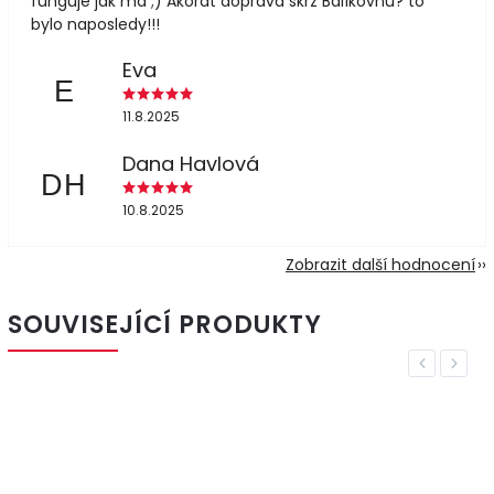
funguje jak má ;) Akorát doprava skrz Balíkovnu? to
bylo naposledy!!!
Eva
E
11.8.2025
Dana Havlová
DH
10.8.2025
Zobrazit další hodnocení
SOUVISEJÍCÍ PRODUKTY
Previous
Next