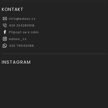
KONTAKT
info
@
edaxo.cz
420 234280918
Připojit se k nám
edaxo_cz
420 790421188
INSTAGRAM