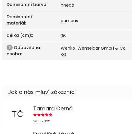
Dominantní barva
:
hnědá
Dominantní
bambus
materiál
:
délka (cm):
:
36
?
Odpovědná
Wenko-Wenselaar GmbH & Co.
osoba
:
KG
Tamara Černá
TČ
23.11.2025
František Marek