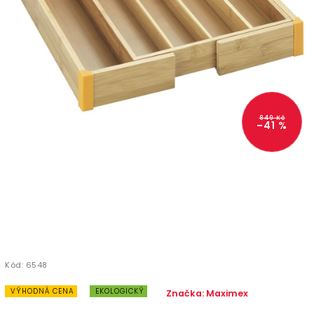
849 Kč
–41 %
Kód:
6548
VÝHODNÁ CENA
EKOLOGICKÝ
Značka:
Maximex