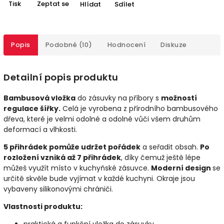
Tisk
Zeptat se
Hlídat
Sdílet
Popis
Podobné (10)
Hodnocení
Diskuze
Detailní popis produktu
Bambusová vložka
do zásuvky na příbory s
možností
regulace šířky.
Celá je vyrobena z přírodního bambusového
dřeva, které je velmi odolné a odolné vůči všem druhům
deformací a vlhkosti.
5 přihrádek pomůže udržet pořádek
a seřadit obsah.
Po
rozložení vzniká až 7 přihrádek
, díky čemuž ještě lépe
můžeš využít místo v kuchyňské zásuvce.
Moderní design
se
určitě skvěle bude vyjímat v každé kuchyni. Okraje jsou
vybaveny silikonovými chrániči.
Vlastnosti produktu: