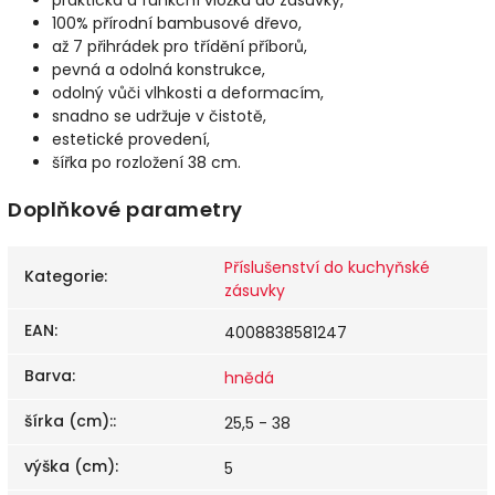
praktická a funkční vložka do zásuvky,
100% přírodní bambusové dřevo,
až 7 přihrádek pro třídění příborů,
pevná a odolná konstrukce,
odolný vůči vlhkosti a deformacím,
snadno se udržuje v čistotě,
estetické provedení,
šířka po rozložení 38 cm.
Doplňkové parametry
Příslušenství do kuchyňské
Kategorie
:
zásuvky
EAN
:
4008838581247
Barva
:
hnědá
šírka (cm):
:
25,5 - 38
výška (cm)
:
5