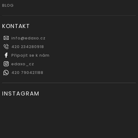
BLOG
KONTAKT
info
@
edaxo.cz
420 234280918
Připojit se k nám
edaxo_cz
420 790421188
INSTAGRAM