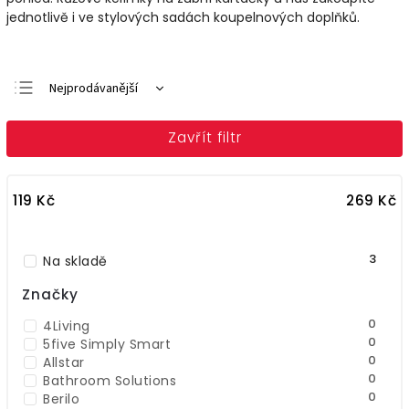
jednotlivě i ve stylových sadách koupelnových doplňků.
Nejprodávanější
Doporučujeme
Zavřít filtr
Nejlevnější
Nejdražší
119
Kč
269
Kč
Abecedně
3
Na skladě
Značky
0
4Living
0
5five Simply Smart
0
Allstar
0
Bathroom Solutions
0
Berilo