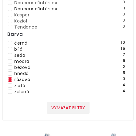
0
Douceur d'intérieur
1
Douceur d'intérieur
0
Kesper
0
Koziol
0
Tendance
0
TOM TAILOR
Barva
2
Wenko
10
černá
0
Zeller
15
bílá
7
šedá
5
modrá
2
béžová
5
hnědá
3
růžová
4
zlatá
4
zelená
VYMAZAT FILTRY