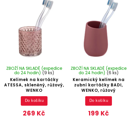
ZBOŽÍ NA SKLADĚ (expedice
ZBOŽÍ NA SKLADĚ (expedice
do 24 hodin)
(9 ks)
do 24 hodin)
(6 ks)
Kelímek na kartáčky
Keramický kelímek na
ATESSA, skleněný, růžový,
zubní kartáčky BADI,
WENKO
WENKO, růžový
Do košíku
Do košíku
269 Kč
199 Kč