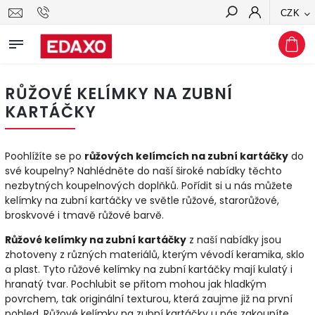
CZK
Hledat
RŮŽOVÉ KELÍMKY NA ZUBNÍ
KARTÁČKY
Poohlížíte se po
růžových kelímcích na zubní kartáčky
do
své koupelny? Nahlédněte do naší široké nabídky těchto
nezbytných koupelnových doplňků. Pořídit si u nás můžete
kelímky na zubní kartáčky ve světle růžové, starorůžové,
broskvové i tmavě růžové barvě.
Růžové kelímky na zubní kartáčky
z naší nabídky jsou
zhotoveny z různých materiálů, kterým vévodí keramika, sklo
a plast. Tyto růžové kelímky na zubní kartáčky mají kulatý i
hranatý tvar. Pochlubit se přitom mohou jak hladkým
povrchem, tak originální texturou, která zaujme již na první
pohled. Růžové kelímky na zubní kartáčky u nás zakoupíte