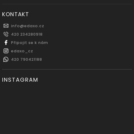
KONTAKT
info
@
edaxo.cz
420 234280918
Připojit se k nám
edaxo_cz
420 790421188
INSTAGRAM