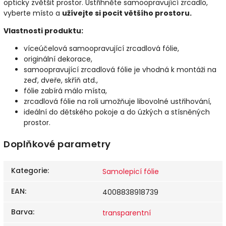
opticky zvětšit prostor. Ustřihněte samoopravující zrcadlo,
vyberte místo a
užívejte si pocit většího prostoru.
Vlastnosti produktu:
víceúčelová samoopravující zrcadlová fólie,
originální dekorace,
samoopravující zrcadlová fólie je vhodná k montáži na
zeď, dveře, skříň atd.,
fólie zabírá málo místa,
zrcadlová fólie na roli umožňuje libovolné ustřihování,
ideální do dětského pokoje a do úzkých a stísněných
prostor.
Doplňkové parametry
Kategorie
:
Samolepicí fólie
EAN
:
4008838918739
Barva
:
transparentní