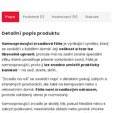
Popis
Podobné (1)
Hodnocení (5)
Diskuze
Detailní popis produktu
Samoopravující zrcadlová fólie
je vynikající vynález, který
se osvědčí v každém domě! Její
velikost a tvar lze
libovolně upravit
, protože má na zadní straně speciální
síťku, která usnadňuje přesné vyřezávání vzorů. Fólie je
samoopravující, proto ji
lze snadno umístit prakticky
kamkoli
– na zeď, dveře, skříň...
"Zrcadlo na roli" se osvědčí např. v dětském pokoji, úzkých a
stísněných prostorách, ale také na kempování nebo v
rekreačním domě.
Fólie není zrcadlovým odrazem,
protože odrážený obraz je rozmazaný.
Samoopravující zrcadlo je skvělý trik, pokud hledáte něco k
zakrytí poškození, neestetické oblasti nebo prostě chcete