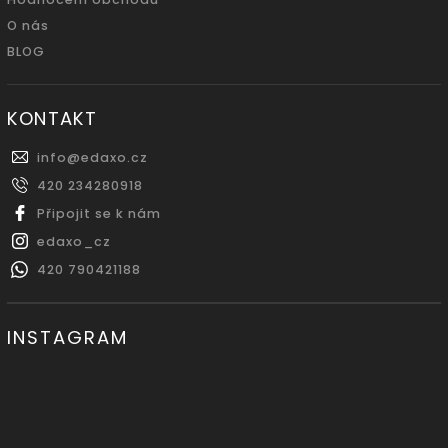
O nás
BLOG
KONTAKT
info
@
edaxo.cz
420 234280918
Připojit se k nám
edaxo_cz
420 790421188
INSTAGRAM