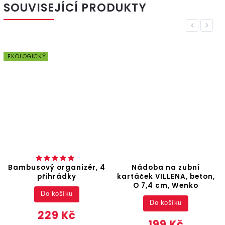
SOUVISEJÍCÍ PRODUKTY
Previous
Next
EKOLOGICKÝ
Bambusový organizér, 4
Nádoba na zubní
přihrádky
kartáček VILLENA, beton,
O 7,4 cm, Wenko
Do košíku
Do košíku
229 Kč
199 Kč