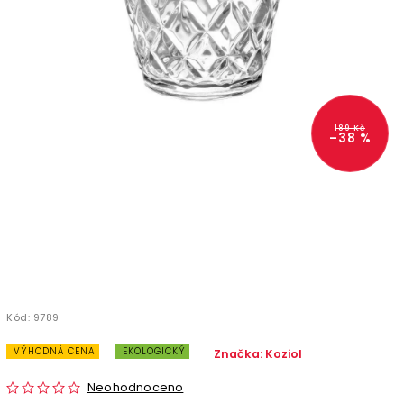
189 Kč
–38 %
Kód:
9789
VÝHODNÁ CENA
EKOLOGICKÝ
Značka:
Koziol
Neohodnoceno