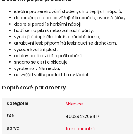
ideální pro servírování studených a teplých nápojů,
doporučuje se pro osvěžující limonádu, ovocné šťávy,
dobře si poradí s horkými nápoji,
hodí se na piknik nebo zahradní párty,
vynikající doplněk stolního nádobí doma,
atraktivní lesk připomíná lesknoucí se drahokam,
vysoce kvalitní plast,
odolný proti rozbití a poškrábání,
snadno se čistí a skladuje,
vyrobeno v Německu,
nejvyšší kvality produkt firmy Koziol.
Doplňkové parametry
Kategorie
:
Sklenice
EAN
:
4002942209417
Barva
:
transparentní