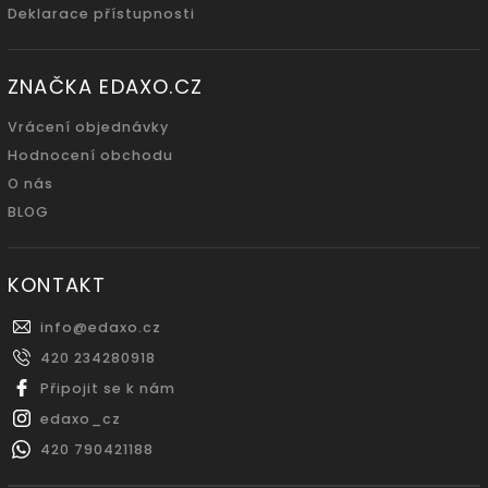
Deklarace přístupnosti
ZNAČKA EDAXO.CZ
Vrácení objednávky
Hodnocení obchodu
O nás
BLOG
KONTAKT
info
@
edaxo.cz
420 234280918
Připojit se k nám
edaxo_cz
420 790421188