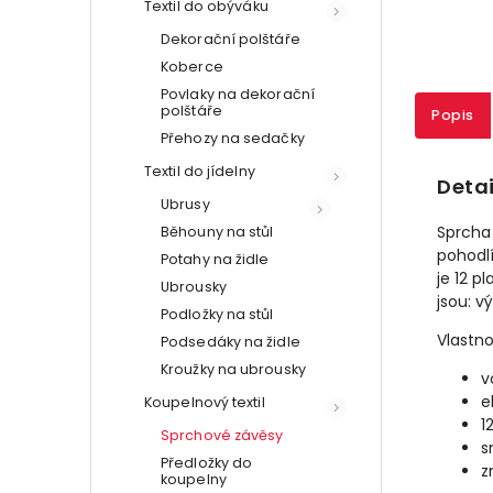
Textil do obýváku
Dekorační polštáře
Koberce
Povlaky na dekorační
polštáře
Popis
Přehozy na sedačky
Textil do jídelny
Detai
Ubrusy
Sprcha
Běhouny na stůl
pohodlí
Potahy na židle
je 12 p
Ubrousky
jsou: v
Podložky na stůl
Vlastno
Podsedáky na židle
Kroužky na ubrousky
v
e
Koupelnový textil
1
Sprchové závěsy
s
Předložky do
z
koupelny