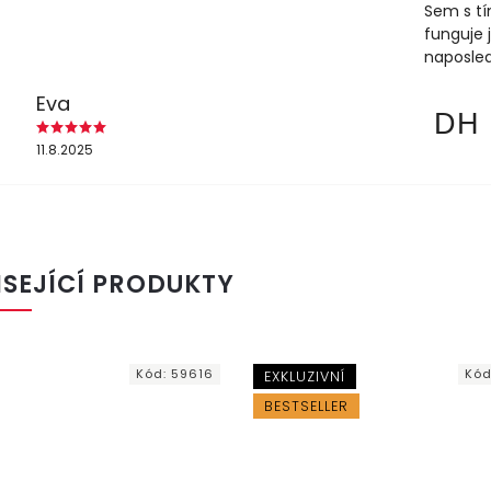
Sem s tí
funguje 
naposled
Eva
DH
11.8.2025
ISEJÍCÍ PRODUKTY
Kód:
59616
Kód
EXKLUZIVNÍ
BESTSELLER