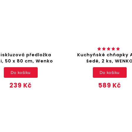
tiskluzová předložka
Kuchyňské chňapky 
i, 50 x 80 cm, Wenko
šedé, 2 ks, WENK
Do košíku
Do košíku
239 Kč
589 Kč