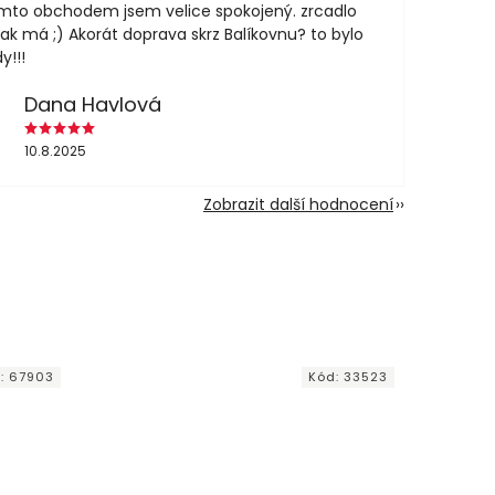
mto obchodem jsem velice spokojený. zrcadlo
jak má ;) Akorát doprava skrz Balíkovnu? to bylo
y!!!
Dana Havlová
10.8.2025
Zobrazit další hodnocení
:
67903
Kód:
33523