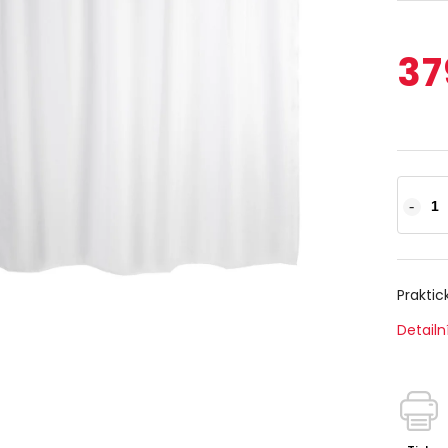
37
Praktic
Detailn