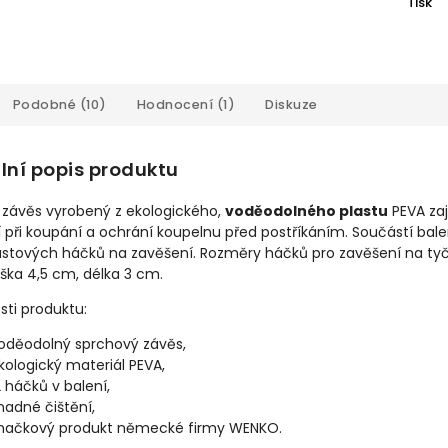
Tisk
Podobné (10)
Hodnocení (1)
Diskuze
lní popis produktu
 závěs vyrobený z ekologického,
voděodolného plastu
PEVA zaji
 při koupání a ochrání koupelnu před postříkáním. Součástí bale
lastových háčků na zavěšení. Rozměry háčků pro zavěšení na tyč
ýška 4,5 cm, délka 3 cm.
sti produktu:
oděodolný sprchový závěs,
kologický materiál PEVA,
2 háčků v balení,
nadné čištění,
načkový produkt německé firmy WENKO.