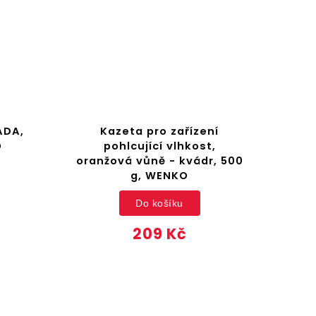
ADA,
Kazeta pro zařízení
O
pohlcující vlhkost,
oranžová vůně - kvádr, 500
g, WENKO
Do košíku
209 Kč