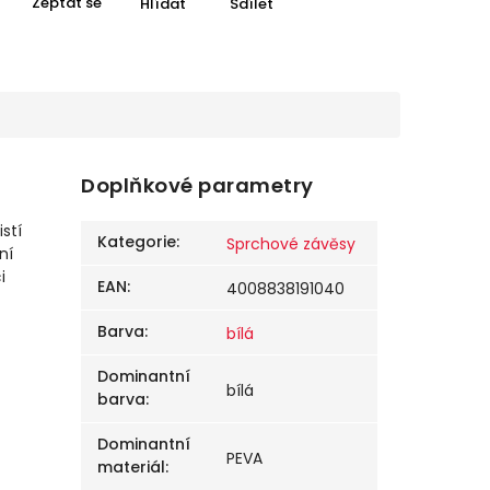
Zeptat se
Hlídat
Sdílet
Doplňkové parametry
stí
Kategorie
:
Sprchové závěsy
ní
i
EAN
:
4008838191040
Barva
:
bílá
Dominantní
bílá
barva
:
Dominantní
PEVA
materiál
: