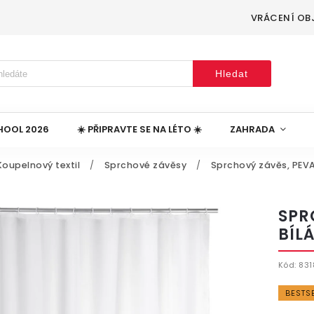
VRÁCENÍ OB
Hledat
HOOL 2026
☀️ PŘIPRAVTE SE NA LÉTO ☀️
ZAHRADA
Koupelnový textil
/
Sprchové závěsy
/
Sprchový závěs, PEVA
SPR
BÍL
Kód:
831
BESTS