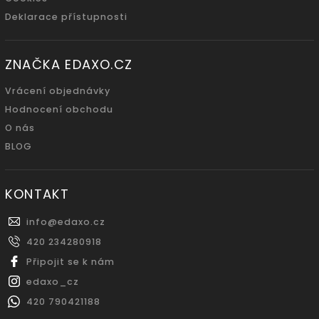
Deklarace přístupnosti
ZNAČKA EDAXO.CZ
Vrácení objednávky
Hodnocení obchodu
O nás
BLOG
KONTAKT
info
@
edaxo.cz
420 234280918
Připojit se k nám
edaxo_cz
420 790421188