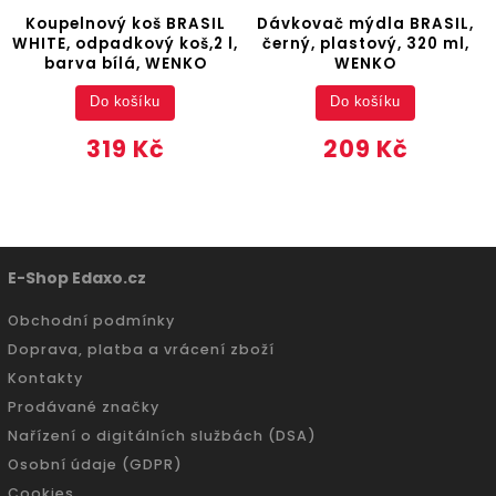
Koupelnový koš BRASIL
Dávkovač mýdla BRASIL,
WHITE, odpadkový koš,2 l,
černý, plastový, 320 ml,
barva bílá, WENKO
WENKO
Do košíku
Do košíku
319 Kč
209 Kč
E-Shop Edaxo.cz
Obchodní podmínky
Doprava, platba a vrácení zboží
Kontakty
Prodávané značky
Nařízení o digitálních službách (DSA)
Osobní údaje (GDPR)
Cookies