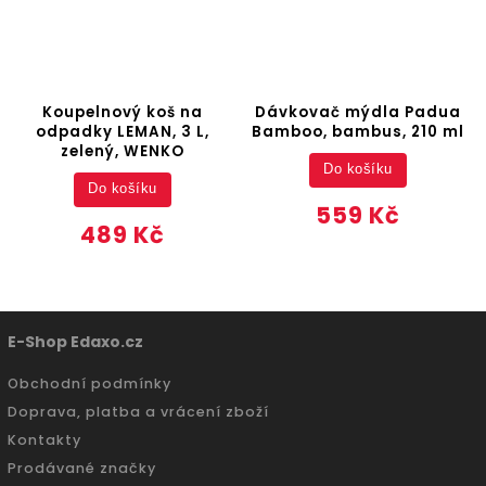
Koupelnový koš na
Dávkovač mýdla Padua
odpadky LEMAN, 3 L,
Bamboo, bambus, 210 ml
zelený, WENKO
Do košíku
Do košíku
559 Kč
489 Kč
E-Shop Edaxo.cz
Obchodní podmínky
Doprava, platba a vrácení zboží
Kontakty
Prodávané značky