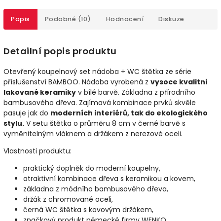
Popis
Podobné (10)
Hodnocení
Diskuze
Detailní popis produktu
Otevřený koupelnový set nádoba + WC štětka ze série
příslušenství BAMBOO. Nádoba vyrobená z
vysoce kvalitní
lakované keramiky
v bílé barvě. Základna z přírodního
bambusového dřeva. Zajímavá kombinace prvků skvěle
pasuje jak do
moderních interiérů, tak do ekologického
stylu.
V setu štětka o průměru 8 cm v černé barvě s
vyměnitelným vláknem a držákem z nerezové oceli.
Vlastnosti produktu:
praktický doplněk do moderní koupelny,
atraktivní kombinace dřeva s keramikou a kovem,
základna z módního bambusového dřeva,
držák z chromované oceli,
černá WC štětka s kovovým držákem,
značkový produkt německé firmy WENKO.