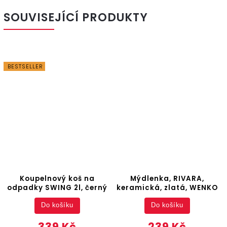
SOUVISEJÍCÍ PRODUKTY
BESTSELLER
Koupelnový koš na
Mýdlenka, RIVARA,
odpadky SWING 2l, černý
keramická, zlatá, WENKO
Do košíku
Do košíku
339 Kč
239 Kč