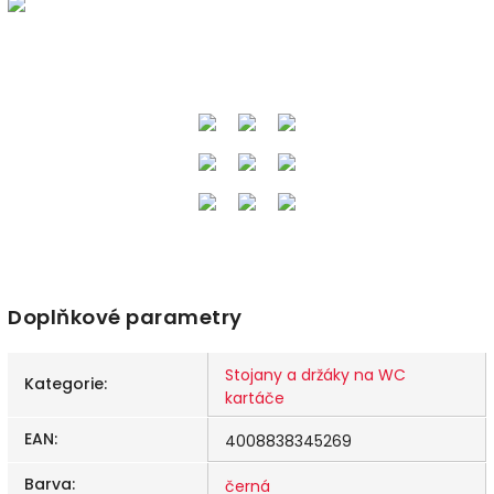
podobné
zboží
© UltraPanel
Doplňkové parametry
Stojany a držáky na WC
Kategorie
:
kartáče
EAN
:
4008838345269
Barva
:
černá