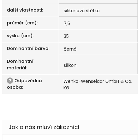
další vlastnosti
:
silikonová štětka
průměr (cm)
:
7,5
výška (cm)
:
35
Dominantní barva
:
černá
Dominantní
silikon
materiál
:
?
Odpovědná
Wenko-Wenselaar GmbH & Co.
osoba
:
KG