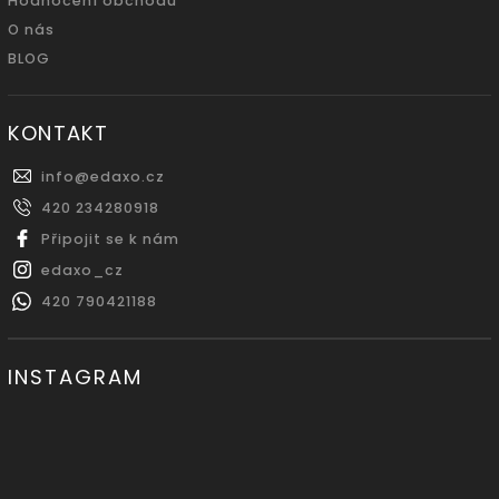
Hodnocení obchodu
O nás
BLOG
KONTAKT
info
@
edaxo.cz
420 234280918
Připojit se k nám
edaxo_cz
420 790421188
INSTAGRAM