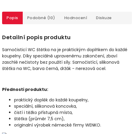
Popis
Podobné (10)
Hodnocení
Diskuze
Detailní popis produktu
Samočisticí WC štětka na je praktickým doplňkem do každé
koupelny. Díky speciálně upravenému zakončení, zbaví
zaschlé nečistoty bez použití síly. Samočistící, silikonová
štětka na WC
,
barva černá, držák -
nerezová ocel.
Přednosti produktu:
praktický doplěk do každé koupelny,
speciální, silikonová koncovka,
čistí i těžko přístupná místa,
štětka (průměr 7,5 cm),
originalní výrobek německé firmy WENKO.