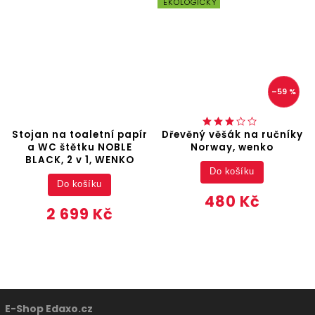
EKOLOGICKÝ
–59 %
Stojan na toaletní papír
Dřevěný věšák na ručníky
a WC štětku NOBLE
Norway, wenko
BLACK, 2 v 1, WENKO
Do košíku
Do košíku
480 Kč
2 699 Kč
E-Shop Edaxo.cz