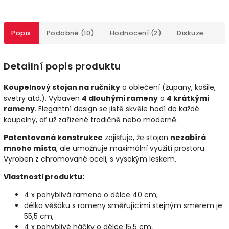
Popis
Podobné (10)
Hodnocení (2)
Diskuze
Detailní popis produktu
Koupelnový stojan na ručníky
a oblečení (župany, košile,
svetry atd.). Vybaven
4 dlouhými rameny
a
4 krátkými
rameny
. Elegantní design se jistě skvěle hodí do každé
koupelny, ať už zařízené tradičně nebo moderně.
Patentovaná konstrukce
zajišťuje, že stojan
nezabírá
mnoho místa
, ale umožňuje maximální využití prostoru.
Vyroben z chromované oceli, s vysokým leskem.
Vlastnosti produktu:
4 x pohyblivá ramena o délce 40 cm,
délka věšáku s rameny směřujícími stejným směrem je
55,5 cm,
4 x pohyblivé háčky o délce 15,5 cm,