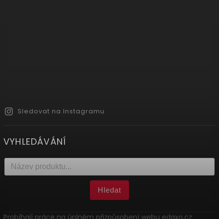
Sledovat na Instagramu
VYHLEDÁVÁNÍ
Hledat
Probíhají práce na úplném přizpůsobení webu edaxo.cz