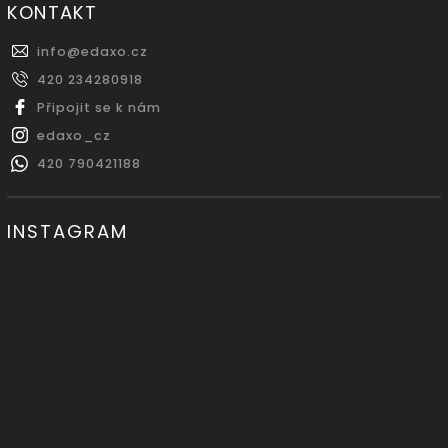
KONTAKT
info
@
edaxo.cz
420 234280918
Připojit se k nám
edaxo_cz
420 790421188
INSTAGRAM