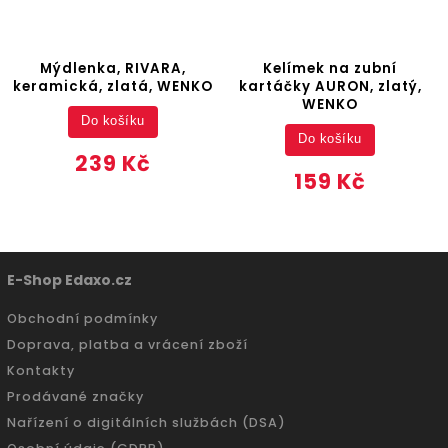
Mýdlenka, RIVARA,
Kelímek na zubní
keramická, zlatá, WENKO
kartáčky AURON, zlatý,
WENKO
Do košíku
Do košíku
239 Kč
159 Kč
E-Shop Edaxo.cz
Obchodní podmínky
Doprava, platba a vrácení zboží
Kontakty
Prodávané značky
Nařízení o digitálních službách (DSA)