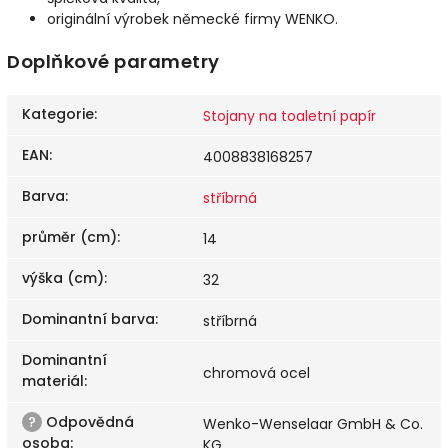
originální výrobek německé firmy WENKO.
Doplňkové parametry
Kategorie
:
Stojany na toaletní papír
EAN
:
4008838168257
Barva
:
stříbrná
průměr (cm)
:
14
výška (cm)
:
32
Dominantní barva
:
stříbrná
Dominantní
chromová ocel
materiál
:
?
Odpovědná
Wenko-Wenselaar GmbH & Co.
osoba
:
KG