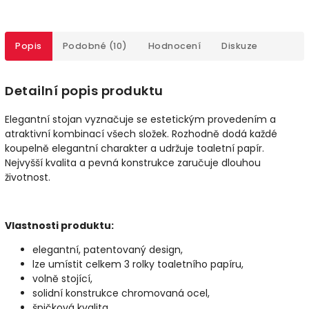
Popis
Podobné (10)
Hodnocení
Diskuze
Detailní popis produktu
Elegantní stojan vyznačuje se estetickým provedením a
atraktivní kombinací všech složek. Rozhodně dodá každé
koupelně elegantní charakter a udržuje toaletní papír.
Nejvyšší kvalita a pevná konstrukce zaručuje dlouhou
životnost.
Vlastnosti produktu:
elegantní, patentovaný design,
lze umístit celkem 3 rolky toaletního papíru,
volně stojící,
solidní konstrukce chromovaná ocel,
špičková kvalita,