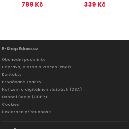
789 Kč
339 Kč
E-Shop Edaxo.cz
Obchodní podmínky
Doprava, platba a vrácení zboží
Kontakty
Prodávané značky
Nařízení o digitálních službách (DSA)
Osobní údaje (GDPR)
Cookies
Deklarace přístupnosti