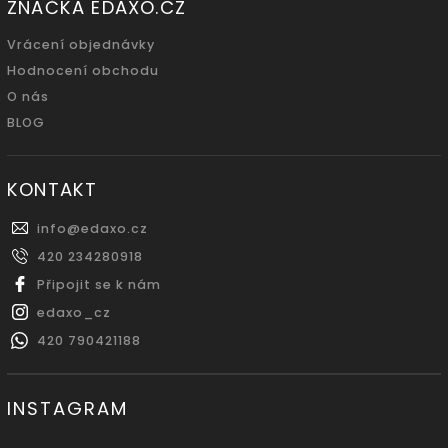
ZNAČKA EDAXO.CZ
Vrácení objednávky
Hodnocení obchodu
O nás
BLOG
KONTAKT
info
@
edaxo.cz
420 234280918
Připojit se k nám
edaxo_cz
420 790421188
INSTAGRAM