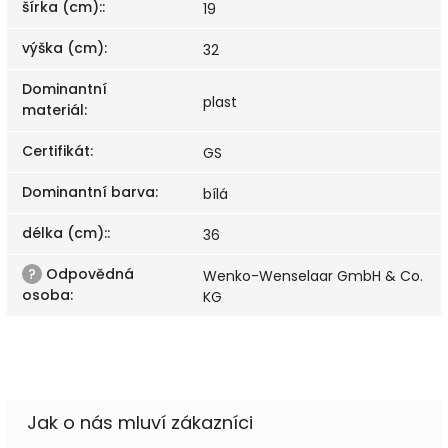
šírka (cm):
:
19
výška (cm)
:
32
Dominantní
plast
materiál
:
Certifikát
:
GS
Dominantní barva
:
bílá
délka (cm):
:
36
?
Odpovědná
Wenko-Wenselaar GmbH & Co.
osoba
:
KG