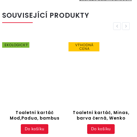
SOUVISEJÍCÍ PRODUKTY
Previous
Next
EKOLOGICKÝ
VÝHODNÁ
CENA
Toaletní kartáč
Toaletní kartáč, Minas,
Mod,Padua, bambus
barva černá, Wenko
Do košíku
Do košíku