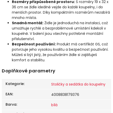
Rozměry přizpůsobené prostoru:
S rozměry 19 x 32 x
36 cm se židle ideálně vejde do každé koupelny, i do
menších prostor. Díky kompaktním rozměrům nezabírá
mnoho místa.
Snadná montáž:
Židle je jednoduchá na instalaci, což
umožňuje rychlé a bezproblémové umístění kdekoli v
koupelně. V balení jsou všechny potřebné montážní
příslušenství.
Bezpečnost používání:
Produkt má certifikát GS, což
potvrzuje jeho vysokou kvalitu a bezpečnost používání.
Můžeš si být jistý, že používáním židle si zajišťuješ
komfort a stabilitu.
Doplňkové parametry
Kategorie
:
Stoličky a sedátka do koupelny
EAN
:
4008838179376
Barva
:
bílá