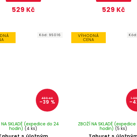
529 Kč
529 Kč
Kód:
95016
Kód
DNÁ
VÝHODNÁ
NA
CENA
489 Kč
1 0
–39 %
–4
 NA SKLADĚ (expedice do 24
ZBOŽÍ NA SKLADĚ (expedice
hodin)
(4 ks)
hodin)
(5 ks)
Taburet s úložným
Taburet s úložný