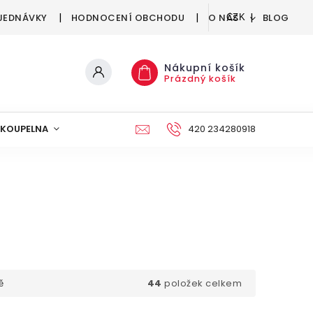
JEDNÁVKY
HODNOCENÍ OBCHODU
O NÁS
BLOG
CZK
Nákupní košík
Prázdný košík
KOUPELNA
KUCHYNĚ
DEKORACE
420 234280918
NÁBYTEK A
44
položek celkem
ě