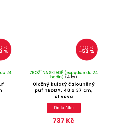
99 Kč
1 499 Kč
3 %
–50 %
 do 24
ZBOŽÍ NA SKLADĚ (expedice do 24
hodin)
(4 ks)
uf
Úložný kulatý čalouněný
m
puf TEDDY, 40 x 37 cm,
olivová
Do košíku
737 Kč