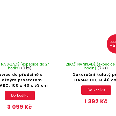
2 9
–5
 NA SKLADĚ (expedice do 24
ZBOŽÍ NA SKLADĚ (expedice
hodin)
(9 ks)
hodin)
(7 ks)
avice do předsíně s
Dekorační kulatý p
úložným prostorem
DAMASCO, Ø 40 c
ARO, 100 x 40 x 53 cm
Do košíku
Do košíku
1 392 Kč
3 099 Kč