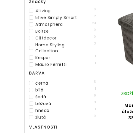
Značky
0
4Living
2
5five Simply Smart
24
Atmosphera
0
Boltze
0
Giftdecor
3
Home Styling
Collection
1
Kesper
1
Mauro Ferretti
0
STOF
BARVA
7
Storagesolutions
5
černá
0
Today
1
bílá
0
Trends 4 You
ZBOŽÍ
6
šedá
6
Wenko
3
béžová
Ma
1
hnědá
úlo
0
žlutá
3
VLASTNOSTI