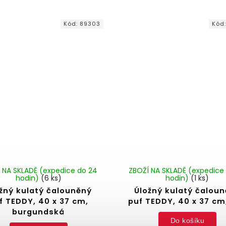
Kód:
89303
Kód
 NA SKLADĚ (expedice do 24
ZBOŽÍ NA SKLADĚ (expedice
hodin)
(6 ks)
hodin)
(1 ks)
žný kulatý čalouněný
Úložný kulatý čalou
f TEDDY, 40 x 37 cm,
puf TEDDY, 40 x 37 cm,
burgundská
Do košíku