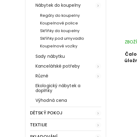
Nábytek do koupelny
Regály do koupelny
Koupelnové police
Skříňky do koupelny
Skříňky pod umyvadlo
ZBOŽÍ
Koupelnové vozíky
Čalo
Sady nábytku
úlož
Kancelářské potřeby
Různé
Ekologický nábytek a
doplňky
Výhodná cena
DĚTSKÝ POKOJ
TEXTILIE
SKLADOVÁNÍ