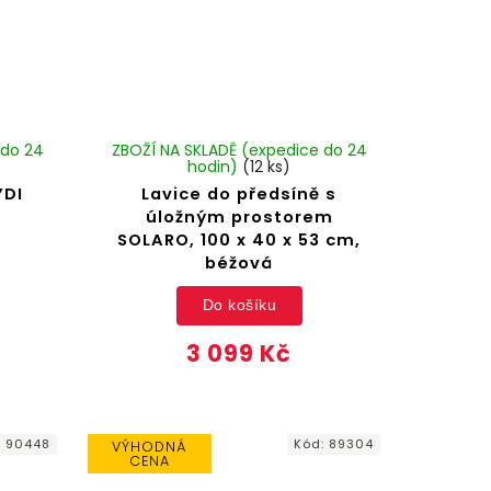
 do 24
ZBOŽÍ NA SKLADĚ (expedice do 24
hodin)
(12 ks)
YDI
Lavice do předsíně s
úložným prostorem
SOLARO, 100 x 40 x 53 cm,
béžová
Do košíku
3 099 Kč
:
90448
Kód:
89304
VÝHODNÁ
CENA