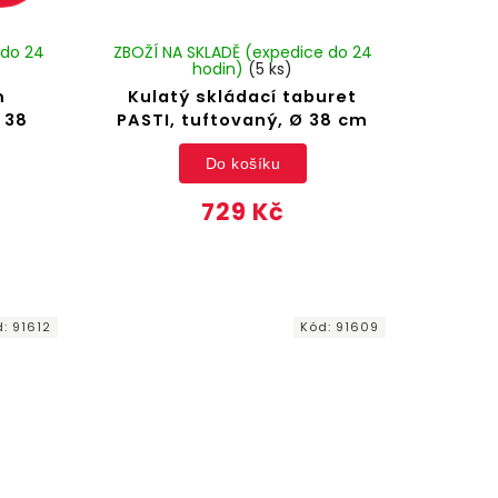
 do 24
ZBOŽÍ NA SKLADĚ (expedice do 24
hodin)
(5 ks)
m
Kulatý skládací taburet
 38
PASTI, tuftovaný, Ø 38 cm
Do košíku
729 Kč
d:
91612
Kód:
91609