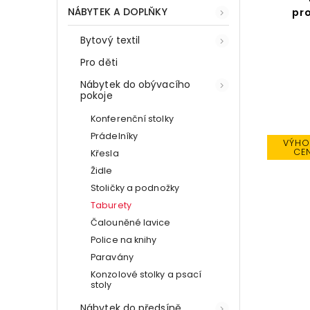
NÁBYTEK A DOPLŇKY
pr
Bytový textil
Pro děti
Nábytek do obývacího
pokoje
Konferenční stolky
Prádelníky
VÝHO
CE
Křesla
Židle
Stoličky a podnožky
Taburety
Čalouněné lavice
Police na knihy
Paravány
Konzolové stolky a psací
stoly
Nábytek do předsíně