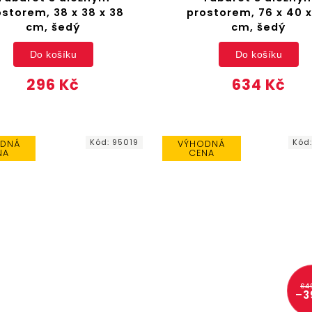
ostorem, 38 x 38 x 38
prostorem, 76 x 40 x
cm, šedý
cm, šedý
Do košíku
Do košíku
296 Kč
634 Kč
Kód:
95019
Kód
DNÁ
VÝHODNÁ
NA
CENA
64
–3