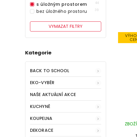
44
s úložným prostorem
39
bez úložného prostoru
VYMAZAT FILTRY
VÝHO
CE
Kategorie
BACK TO SCHOOL
EKO-VYBĚR
NAŠE AKTUÁLNÍ AKCE
KUCHYNĚ
KOUPELNA
ZBOŽÍ
DEKORACE