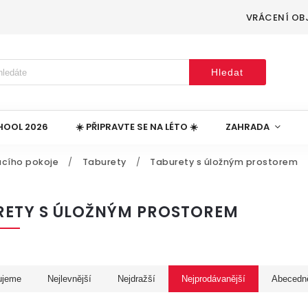
VRÁCENÍ OB
Hledat
HOOL 2026
☀️ PŘIPRAVTE SE NA LÉTO ☀️
ZAHRADA
cího pokoje
/
Taburety
/
Taburety s úložným prostorem
RETY S ÚLOŽNÝM PROSTOREM
ujeme
Nejlevnější
Nejdražší
Nejprodávanější
Abecedn