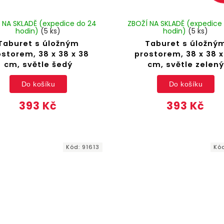
 NA SKLADĚ (expedice do 24
ZBOŽÍ NA SKLADĚ (expedice
hodin)
(5 ks)
hodin)
(5 ks)
Taburet s úložným
Taburet s úložný
ostorem, 38 x 38 x 38
prostorem, 38 x 38 x
cm, světle šedý
cm, světle zelený
Do košíku
Do košíku
393 Kč
393 Kč
Kód:
91613
Kó