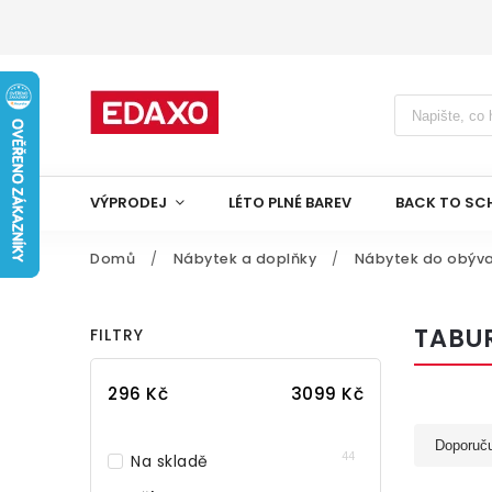
VÝPRODEJ
LÉTO PLNÉ BAREV
BACK TO SC
Domů
/
Nábytek a doplňky
/
Nábytek do obýva
TABU
FILTRY
296
Kč
3099
Kč
Doporuč
44
Na skladě