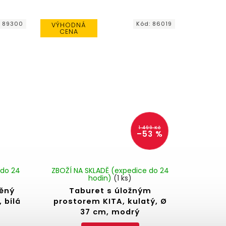
:
89300
Kód:
86019
VÝHODNÁ
CENA
1 499 Kč
–53 %
 do 24
ZBOŽÍ NA SKLADĚ (expedice do 24
hodin)
(1 ks)
něný
Taburet s úložným
 bílá
prostorem KITA, kulatý, Ø
37 cm, modrý