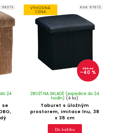
:
98373
Kód:
87672
VÝHODNÁ
CENA
589 Kč
–40 %
 do 24
ZBOŽÍ NA SKLADĚ (expedice do 24
hodin)
(4 ks)
 se
Taburet s úložným
OBO,
prostorem, imitace lnu, 38
ědý
x 38 cm
Do košíku