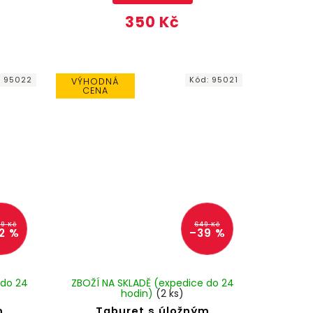
350 Kč
:
95022
Kód:
95021
VÝHODNÁ
CENA
99 Kč
649 Kč
2 %
–39 %
 do 24
ZBOŽÍ NA SKLADĚ (expedice do 24
hodin)
(2 ks)
m
Taburet s úložným