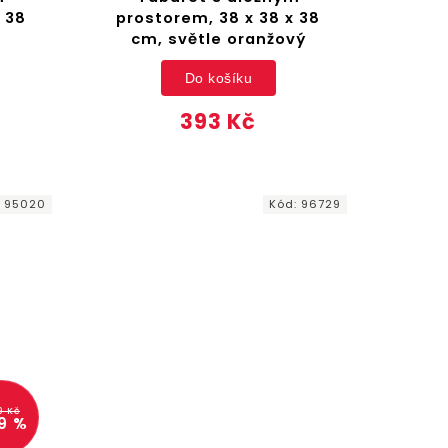
 38
prostorem, 38 x 38 x 38
cm, světle oranžový
Do košíku
393 Kč
:
95020
Kód:
96729
9 Kč
9 %