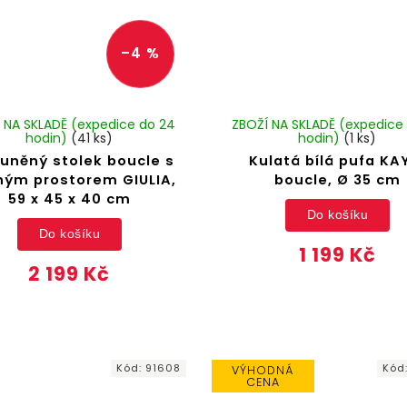
–4 %
 NA SKLADĚ (expedice do 24
ZBOŽÍ NA SKLADĚ (expedice
hodin)
(41 ks)
hodin)
(1 ks)
uněný stolek boucle s
Kulatá bílá pufa KA
ným prostorem GIULIA,
boucle, Ø 35 cm
59 x 45 x 40 cm
Do košíku
Do košíku
1 199 Kč
2 199 Kč
Kód:
91608
Kód
VÝHODNÁ
CENA