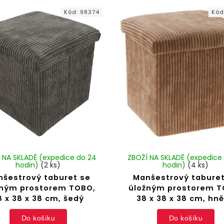
Kód:
98374
Kód
 NA SKLADĚ (expedice do 24
ZBOŽÍ NA SKLADĚ (expedice
hodin)
(2 ks)
hodin)
(4 ks)
nšestrový taburet se
Manšestrový taburet
žným prostorem TOBO,
úložným prostorem T
8 x 38 x 38 cm, šedý
38 x 38 x 38 cm, hn
Do košíku
Do košíku