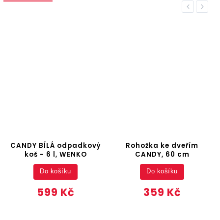
Previous
Next
CANDY BÍLÁ odpadkový
Rohožka ke dveřím
koš - 6 l, WENKO
CANDY, 60 cm
Do košíku
Do košíku
599 Kč
359 Kč