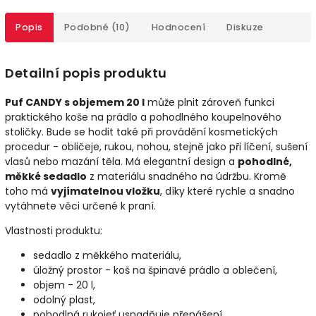
Popis
Podobné (10)
Hodnocení
Diskuze
Detailní popis produktu
Puf CANDY s objemem 20 l
může plnit zároveň funkci
praktického koše na prádlo a pohodlného koupelnového
stoličky. Bude se hodit také při provádění kosmetických
procedur - obličeje, rukou, nohou, stejně jako při líčení, sušení
vlasů nebo mazání těla. Má elegantní design a
pohodlné,
měkké sedadlo
z materiálu snadného na údržbu. Kromě
toho má
vyjímatelnou vložku
, díky které rychle a snadno
vytáhnete věci určené k praní.
Vlastnosti produktu:
sedadlo z měkkého materiálu,
úložný prostor - koš na špinavé prádlo a oblečení,
objem - 20 l,
odolný plast,
pohodlná rukojeť usnadňuje přenášení,