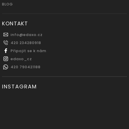
BLOG
KONTAKT
info
@
edaxo.cz
420 234280918
Připojit se k nám
edaxo_cz
420 790421188
INSTAGRAM