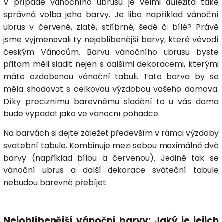
V případě vánočního ubrusu je velmi důležitá také
správná volba jeho barvy. Je libo například vánoční
ubrus v červené, zlaté, stříbrné, šedé či bílé? Právě
jsme vyjmenovali ty nejoblíbenější barvy, které vévodí
českým Vánocům. Barvu vánočního ubrusu byste
přitom měli sladit nejen s dalšími dekoracemi, kterými
máte ozdobenou vánoční tabuli. Tato barva by se
měla shodovat s celkovou výzdobou vašeho domova.
Díky preciznímu barevnému sladění to u vás doma
bude vypadat jako ve vánoční pohádce.
Na barvách si dejte záležet především v rámci výzdoby
svatební tabule. Kombinuje mezi sebou maximálně dvě
barvy (například bílou a červenou). Jedině tak se
vánoční ubrus a další dekorace sváteční tabule
nebudou barevně přebíjet.
Nejoblíbenější vánoční barvy: Jaký je jejich