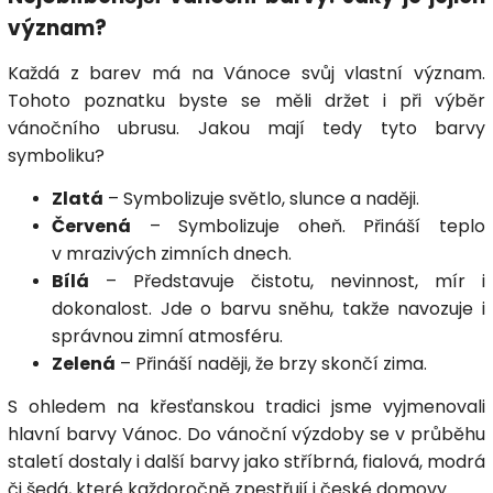
význam?
Každá z barev má na Vánoce svůj vlastní význam.
Tohoto poznatku byste se měli držet i při výběr
vánočního ubrusu. Jakou mají tedy tyto barvy
symboliku?
Zlatá
– Symbolizuje světlo, slunce a naději.
Červená
– Symbolizuje oheň. Přináší teplo
v mrazivých zimních dnech.
Bílá
– Představuje čistotu, nevinnost, mír i
dokonalost. Jde o barvu sněhu, takže navozuje i
správnou zimní atmosféru.
Zelená
– Přináší naději, že brzy skončí zima.
S ohledem na křesťanskou tradici jsme vyjmenovali
hlavní barvy Vánoc. Do vánoční výzdoby se v průběhu
staletí dostaly i další barvy jako stříbrná, fialová, modrá
či šedá, které každoročně zpestřují i české domovy.