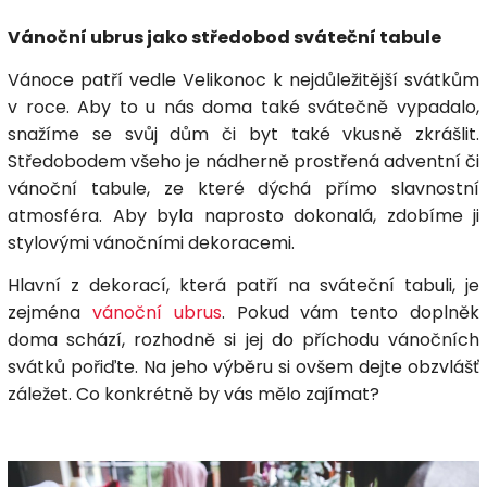
Vánoční ubrus jako středobod sváteční tabule
Vánoce patří vedle Velikonoc k nejdůležitější svátkům
v roce. Aby to u nás doma také svátečně vypadalo,
snažíme se svůj dům či byt také vkusně zkrášlit.
Středobodem všeho je nádherně prostřená adventní či
vánoční tabule, ze které dýchá přímo slavnostní
atmosféra. Aby byla naprosto dokonalá, zdobíme ji
stylovými vánočními dekoracemi.
Hlavní z dekorací, která patří na sváteční tabuli, je
zejména
vánoční ubrus
. Pokud vám tento doplněk
doma schází, rozhodně si jej do příchodu vánočních
svátků pořiďte. Na jeho výběru si ovšem dejte obzvlášť
záležet. Co konkrétně by vás mělo zajímat?