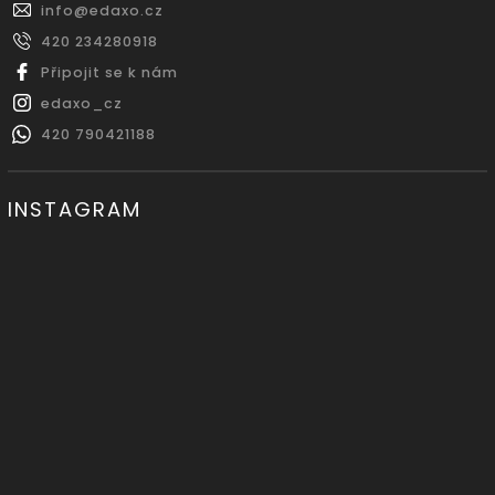
info
@
edaxo.cz
420 234280918
Připojit se k nám
edaxo_cz
420 790421188
INSTAGRAM