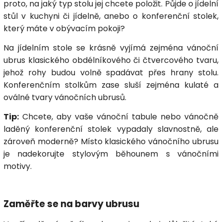
proto, na jaký typ stolu jej chcete položit. Půjde o jídelní
stůl v kuchyni či jídelně, anebo o konferenční stolek,
který máte v obývacím pokoji?
Na jídelním stole se krásně vyjímá zejména vánoční
ubrus klasického obdélníkového či čtvercového tvaru,
jehož rohy budou volně spadávat přes hrany stolu.
Konferenčním stolkům zase sluší zejména kulaté a
oválné tvary vánočních ubrusů.
Tip:
Chcete, aby vaše vánoční tabule nebo vánočně
laděný konferenční stolek vypadaly slavnostně, ale
zároveň moderně? Místo klasického vánočního ubrusu
je nadekorujte stylovým běhounem s vánočními
motivy.
Zaměřte se na barvy ubrusu