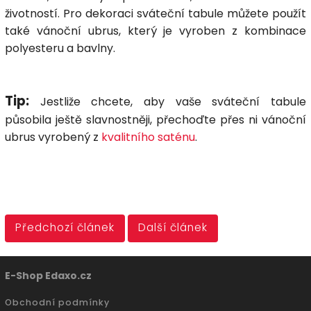
životností. Pro dekoraci sváteční tabule můžete použít
také vánoční ubrus, který je vyroben z kombinace
polyesteru a bavlny.
Tip:
Jestliže chcete, aby vaše sváteční tabule
působila ještě slavnostněji, přechoďte přes ni vánoční
ubrus vyrobený z
kvalitního saténu
.
Předchozí článek
Další článek
E-Shop Edaxo.cz
Obchodní podmínky