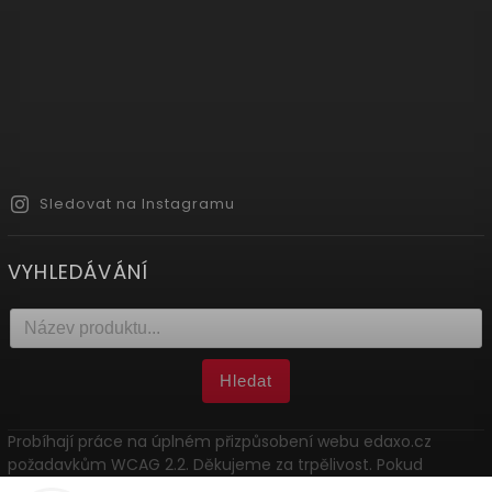
Sledovat na Instagramu
VYHLEDÁVÁNÍ
Hledat
Probíhají práce na úplném přizpůsobení webu edaxo.cz
požadavkům WCAG 2.2. Děkujeme za trpělivost. Pokud
narazíte na problém, kontaktujte nás: marketing@edaxo.cz.