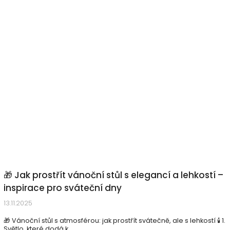
🎁 Jak prostřít vánoční stůl s elegancí a lehkostí –
inspirace pro sváteční dny
13.11.2025
🎁 Vánoční stůl s atmosférou: jak prostřít svátečně, ale s lehkostí 🕯️ 1.
Světlo, které dodá k...