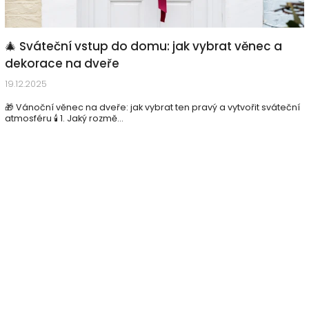
🎄 Sváteční vstup do domu: jak vybrat věnec a
dekorace na dveře
19.12.2025
🎁 Vánoční věnec na dveře: jak vybrat ten pravý a vytvořit sváteční
atmosféru 🕯️ 1. Jaký rozmě...