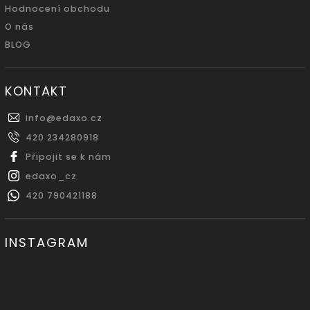
Hodnocení obchodu
O nás
BLOG
KONTAKT
info
@
edaxo.cz
420 234280918
Připojit se k nám
edaxo_cz
420 790421188
INSTAGRAM