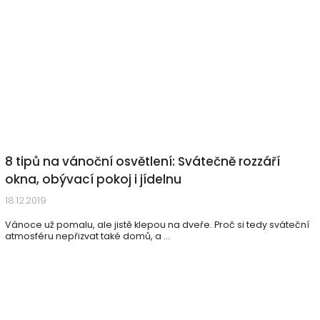
8 tipů na vánoční osvětlení: Svátečně rozzáří
okna, obývací pokoj i jídelnu
18.12.2019
Vánoce už pomalu, ale jistě klepou na dveře. Proč si tedy sváteční
atmosféru nepřizvat také domů, a ...