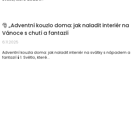
🎅 „Adventní kouzlo doma: jak naladit interiér na
Vánoce s chutí a fantazií
6.11.2025
Adventní kouzla doma: jak naladit interiér na svátky s nápadem a
fantazií 🕯️ 1. Světlo, které...