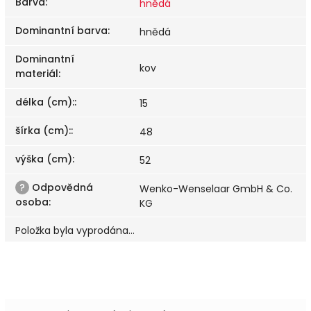
Barva
:
hnědá
Dominantní barva
:
hnědá
Dominantní
kov
materiál
:
délka (cm):
:
15
šírka (cm):
:
48
výška (cm)
:
52
?
Odpovědná
Wenko-Wenselaar GmbH & Co.
osoba
:
KG
Položka byla vyprodána…