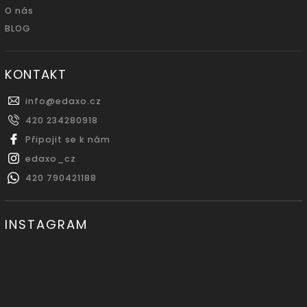
O nás
BLOG
KONTAKT
info
@
edaxo.cz
420 234280918
Připojit se k nám
edaxo_cz
420 790421188
INSTAGRAM