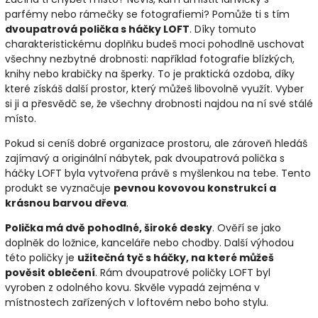
parfémy nebo rámečky se fotografiemi? Pomůže ti s tím
dvoupatrová polička s háčky LOFT
. Díky tomuto
charakteristickému doplňku budeš moci pohodlně uschovat
všechny nezbytné drobnosti: například fotografie blízkých,
knihy nebo krabičky na šperky. To je praktická ozdoba, díky
které získáš další prostor, který můžeš libovolně využít. Vyber
si ji a přesvědč se, že všechny drobnosti najdou na ní své stálé
místo.
Pokud si ceníš dobré organizace prostoru, ale zároveň hledáš
zajímavý a originální nábytek, pak dvoupatrová polička s
háčky LOFT byla vytvořena právě s myšlenkou na tebe. Tento
produkt se vyznačuje
pevnou kovovou konstrukcí a
krásnou barvou dřeva
.
Polička má dvě pohodlné, široké desky
. Ověří se jako
doplněk do ložnice, kanceláře nebo chodby. Další výhodou
této poličky je
užitečná tyč s háčky, na které můžeš
pověsit oblečení
. Rám dvoupatrové poličky LOFT byl
vyroben z odolného kovu. Skvěle vypadá zejména v
místnostech zařízených v loftovém nebo boho stylu.