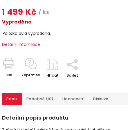
1 499 Kč
/ ks
Vyprodáno
Položka byla vyprodána…
Detailní informace
Tisk
Zeptat se
Hlídat
Sdílet
Popis
Podobné (10)
Hodnocení
Diskuze
Detailní popis produktu
Začíná ti chybět místo? Nevíš, kam umístit lahvičky s