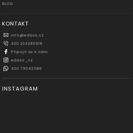
BLOG
KONTAKT
info
@
edaxo.cz
420 234280918
Připojit se k nám
edaxo_cz
420 790421188
INSTAGRAM