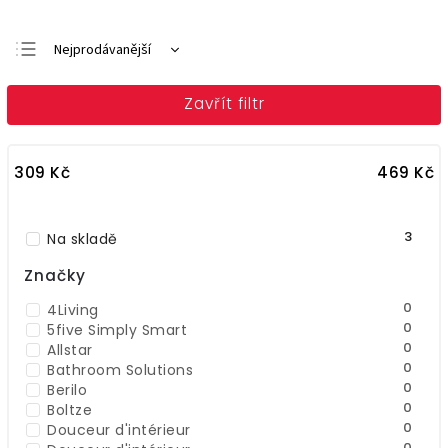
Nejprodávanější
Doporučujeme
Zavřít filtr
Nejlevnější
Nejdražší
309
Kč
469
Kč
Abecedně
3
Na skladě
Značky
0
4Living
0
5five Simply Smart
0
Allstar
0
Bathroom Solutions
0
Berilo
0
Boltze
0
Douceur d'intérieur
0