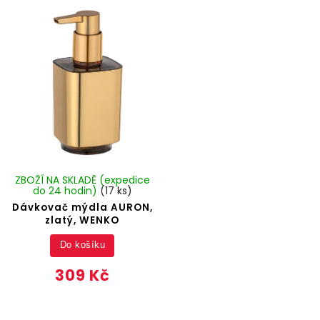
ZBOŽÍ NA SKLADĚ (expedice
do 24 hodin)
(17 ks)
Dávkovač mýdla AURON,
zlatý, WENKO
Do košíku
309 Kč