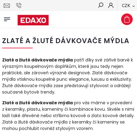
CZK
Hledat
ZLATÉ A ŽLUTÉ DÁVKOVAČE MÝDLA
Zlaté a žluté dávkovače mýdla
patří díky své zářivé barvě k
výrazným koupelnovým doplňkům, které jsou tedy nejen
praktické, ale zároveň výrazně designové. Zlaté dávkovače
mýdla vtisknou koupelně punc elegance, luxusu a exkluzivity.
Žluté dávkovače mýdla zase představují stylovost a odrážejí
současné bytové trendy.
Zlaté a žluté dávkovače mýdla
pro vás máme v provedení
z keramiky, plastu, kameniny či kombinace kovu. Skvěle s nimi
ladí také dřevěné nebo stříbrno kovové a zlato kovové detaily.
Zlaté a žluté dávkovače mýdla z keramiky či kameniny se
mohou pochlubit rovněž stylovým vzorem.