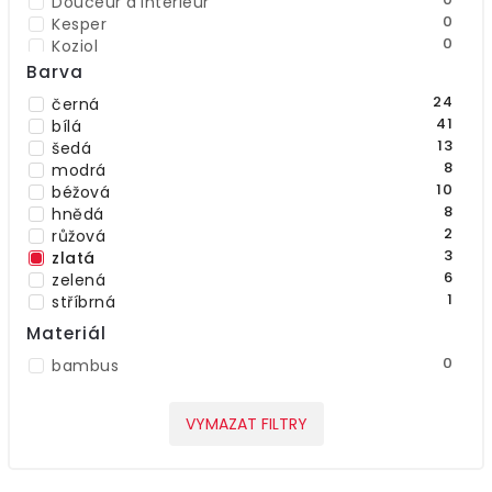
Douceur d'intérieur
0
Kesper
0
Koziol
0
Tendance
Barva
3
Wenko
24
černá
0
Zeller
41
bílá
13
šedá
8
modrá
10
béžová
8
hnědá
2
růžová
3
zlatá
6
zelená
1
stříbrná
Materiál
0
bambus
VYMAZAT FILTRY