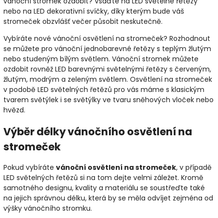
vánoční stromek ozdobit? Vsaďte na LED světelné řetězy
nebo na LED dekorativní svíčky, díky kterým bude váš
stromeček obzvlášť večer působit neskutečně.
Vybíráte nové vánoční osvětlení na stromeček? Rozhodnout
se můžete pro vánoční jednobarevné řetězy s teplým žlutým
nebo studeným bílým světlem. Vánoční stromek můžete
ozdobit rovněž LED barevnými světelnými řetězy s červeným,
žlutým, modrým a zeleným světlem. Osvětlení na stromeček
v podobě LED světelných řetězů pro vás máme s klasickým
tvarem světýlek i se světýlky ve tvaru sněhových vloček nebo
hvězd.
Výběr délky vánočního osvětlení na
stromeček
Pokud vybíráte
vánoční osvětlení na stromeček
, v případě
LED světelných řetězů si na tom dejte velmi záležet. Kromě
samotného designu, kvality a materiálu se soustřeďte také
na jejich správnou délku, která by se měla odvíjet zejména od
výšky vánočního stromku.