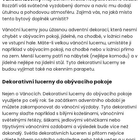
Rozzáří váš svátečně vyzdobený domov a navíc mu dodají
útulnou a pohodovou atmosféru. Zajímá vás, na jaká místa
tento bytový doplněk umístit?
Vánoční lucerny
jsou úžasnou adventní dekorací, která nesmí
chybět v obývacím pokoji, jídelně, na chodbě, v ložnici nebo
ve vstupní hale. Máte-li velkou vánoční lucernu, umístěte ji
například v obývacím pokoji, na chodbě nebo v ložnici přímo
na zem. Menší lucerny patří na nábytek (nejlépe komodu) a v
jídelně nejlépe na jídelní stůl. Tyto dekorativní lucerny se
budou vyjímat také na okenním parapetu.
Dekorativní lucerny do obývacího pokoje
Nejen o Vánocích. Dekorativní lucerny do obývacího pokoje
využijete po celý rok. Se začátkem adventního období je
můžete zakomponovat do vánoční výzdoby. Tyto dekorativní
lucerny slaďte například s bílými kožešinami, vánočními
světelnými řetězy, šiškami, jedlovými větvičkami nebo
třpytivými vánočními ozdobami a výsledek bude více než
dokonalý. Světla dekorativních luceren si přitom nejvíce
užijete během pozdního odpoledne nebo také večer a v noci.