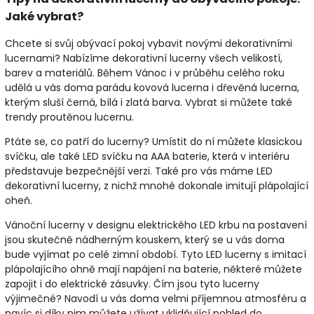
Jaké vybrat?
Chcete si svůj obývací pokoj vybavit novými dekorativními
lucernami? Nabízíme dekorativní lucerny všech velikostí,
barev a materiálů. Během Vánoc i v průběhu celého roku
udělá u vás doma parádu kovová lucerna i dřevěná lucerna,
kterým sluší černá, bílá i zlatá barva. Vybrat si můžete také
trendy proutěnou lucernu.
Ptáte se, co patří do lucerny? Umístit do ní můžete klasickou
svíčku, ale také LED svíčku na AAA baterie, která v interiéru
představuje bezpečnější verzi. Také pro vás máme LED
dekorativní lucerny, z nichž mnohé dokonale imitují plápolající
oheň.
Vánoční lucerny v designu
elektrického LED krbu
na postavení
jsou skutečně nádherným kouskem, který se u vás doma
bude vyjímat po celé zimní období. Tyto LED lucerny s imitací
plápolajícího ohně mají napájení na baterie, některé můžete
zapojit i do elektrické zásuvky. Čím jsou tyto lucerny
výjimečné? Navodí u vás doma velmi příjemnou atmosféru a
navíc si díky nim můžete užívat uklidňující pohled do