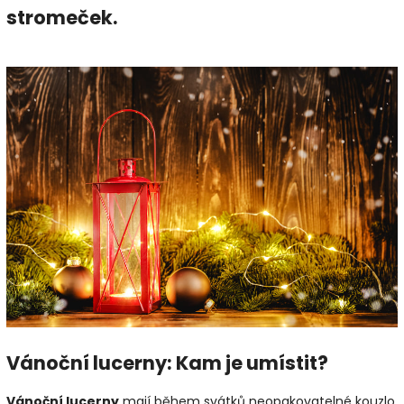
stromeček.
Vánoční lucerny: Kam je umístit?
Vánoční lucerny
mají během svátků neopakovatelné kouzlo.