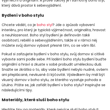
výjimeční a originální. A právě takový je i samotný boho styl,
který dává prostor k sebevyjádření.
Bydlení v boho stylu
Chcete vědět, co je
boho styl
? Jde o způsob vybavení
interiéru, pro který je typická výjimečnost, originalita, hravost
a neuhlazenost. Boho styl bydlení je definován také
osobitostí, rebélií a sebevyjádřením, takže si v rámci něj
můžete svůj domov vybavit přesně tím, co se vám líbí.
Pokud si zařizujete bydlení v boho stylu, svůj domov si citlivě
vybavte sami podle sebe. Při ladění boho stylu bydlení buďte
originální a hraví a zkuste v sobě probudit uměleckou duši.
Snažte se zkrátka o to, aby vaše bydlení nebylo nudné, ovšem
ani přeplácané, nevkusné či kýčovité. Výsledkem by měl být
vkusný domov v boho stylu, ze kterého vyzařuje pohoda a
útulno. Ptáte se, jak zařídit bydlení v boho stylu? Inspirujte se
následujícími tipy.
Materiály, které sluší boho stylu
Hledáte tipy na materiály, které nejvíce sluší boho stylu?