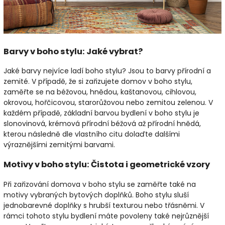
Barvy v boho stylu: Jaké vybrat?
Jaké barvy nejvíce ladí boho stylu? Jsou to barvy přírodní a
zemité. V případě, že si zařizujete domov v boho stylu,
zaměřte se na béžovou, hnědou, kaštanovou, cihlovou,
okrovou, hořčicovou, starorůžovou nebo zemitou zelenou. V
každém případě, základní barvou bydlení v boho stylu je
slonovinová, krémová přírodní béžová až přírodní hnědá,
kterou následně dle vlastního citu dolaďte dalšími
výraznějšími zemitými barvami.
Motivy v boho stylu: Čistota i geometrické vzory
Při zařizování domova v boho stylu se zaměřte také na
motivy vybraných bytových doplňků. Boho stylu sluší
jednobarevné doplňky s hrubší texturou nebo třásněmi. V
rámci tohoto stylu bydlení máte povoleny také nejrůznější