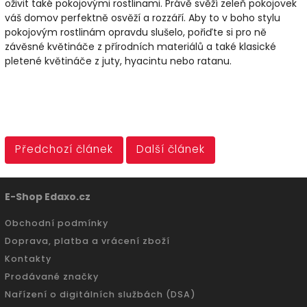
oživit také pokojovými rostlinami. Právě svěží zeleň pokojovek
váš domov perfektně osvěží a rozzáří. Aby to v boho stylu
pokojovým rostlinám opravdu slušelo, pořiďte si pro ně
závěsné květináče z přírodních materiálů a také klasické
pletené květináče z juty, hyacintu nebo ratanu.
Předchozí článek
Další článek
E-Shop Edaxo.cz
Obchodní podmínky
Doprava, platba a vrácení zboží
Kontakty
Prodávané značky
Nařízení o digitálních službách (DSA)