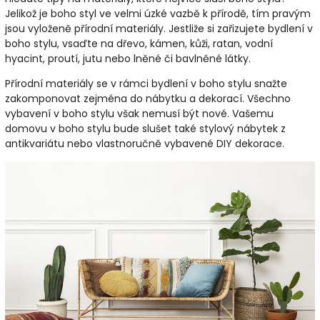
Jelikož je boho styl ve velmi úzké vazbě k přírodě, tím pravým
jsou vyloženě přírodní materiály. Jestliže si zařizujete bydlení v
boho stylu, vsaďte na dřevo, kámen, kůži, ratan, vodní
hyacint, proutí, jutu nebo lněné či bavlněné látky.
Přírodní materiály se v rámci bydlení v boho stylu snažte
zakomponovat zejména do nábytku a dekorací. Všechno
vybavení v boho stylu však nemusí být nové. Vašemu
domovu v boho stylu bude slušet také stylový nábytek z
antikvariátu nebo vlastnoručně vybavené DIY dekorace.