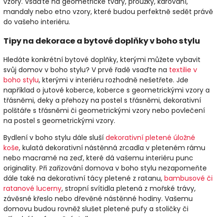
vzory. Vsaďte na geometrické tvary, proužky, kárování,
mandaly nebo etno vzory, které budou perfektně sedět právě
do vašeho interiéru.
Tipy na dekorace a bytové doplňky v boho stylu
Hledáte konkrétní bytové doplňky, kterými můžete vybavit
svůj domov v boho stylu? V prvé řadě vsaďte na
textilie v
boho stylu
, kterými v interiéru rozhodně nešetřete. Jde
například o jutové koberce, koberce s geometrickými vzory a
třásněmi, deky a přehozy na postel s třásněmi, dekorativní
polštáře s třásněmi či geometrickými vzory nebo povlečení
na postel s geometrickými vzory.
Bydlení v boho stylu dále sluší
dekorativní pletené úložné
koše
, kulatá dekorativní nástěnná zrcadla v pleteném rámu
nebo macramé na zeď, které dá vašemu interiéru punc
originality. Při zařizování domova v boho stylu nezapomeňte
dále také na dekorativní tácy pletené z ratanu,
bambusové či
ratanové lucerny
, stropní svítidla pletená z mořské trávy,
závěsné křeslo nebo dřevěné nástěnné hodiny. Vašemu
domovu budou rovněž slušet pletené pufy a stoličky či