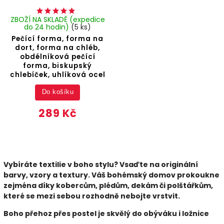
ZBOŽÍ NA SKLADĚ (expedice
do 24 hodin)
(5 ks)
Pečící forma, forma na
dort, forma na chléb,
obdélníková pečící
forma, biskupský
chlebíček, uhlíková ocel
Do košíku
289 Kč
Vybíráte textilie v boho stylu? Vsaďte na originální
barvy, vzory a textury. Váš bohémský domov prokoukne
zejména díky kobercům, plédům, dekám či polštářkům,
které se mezi sebou rozhodně nebojte vrstvit.
Boho přehoz přes postel je skvělý do obýváku i ložnice