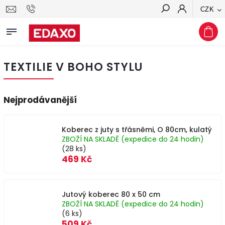
CZK
Hledat
TEXTILIE V BOHO STYLU
Nejprodávanější
Koberec z juty s třásněmi, O 80cm, kulatý
ZBOŽÍ NA SKLADĚ (expedice do 24 hodin)
(28 ks)
469 Kč
Jutový koberec 80 x 50 cm
ZBOŽÍ NA SKLADĚ (expedice do 24 hodin)
(6 ks)
509 Kč