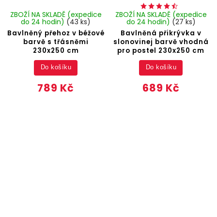
ZBOŽÍ NA SKLADĚ (expedice
ZBOŽÍ NA SKLADĚ (expedice
do 24 hodin)
(43 ks)
do 24 hodin)
(27 ks)
Bavlněný přehoz v béžové
Bavlněná přikrývka v
barvě s třásněmi
slonovinej barvě vhodná
230x250 cm
pro postel 230x250 cm
Do košíku
Do košíku
789 Kč
689 Kč