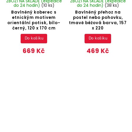
ZBOŽÍ NA SKLADĚ (expedice
ZBOŽÍ NA SKLADĚ (expedice
do 24 hodin)
(10 ks)
do 24 hodin)
(38 ks)
Bavlněný koberec s
Bavlněný přehoz na
etnickým motivem
postel nebo pohovku,
orientální potisk, bílo-
tmavě béžová barva, 157
černý, 120 x 170 cm
x 220
Do košíku
Do košíku
669 Kč
469 Kč