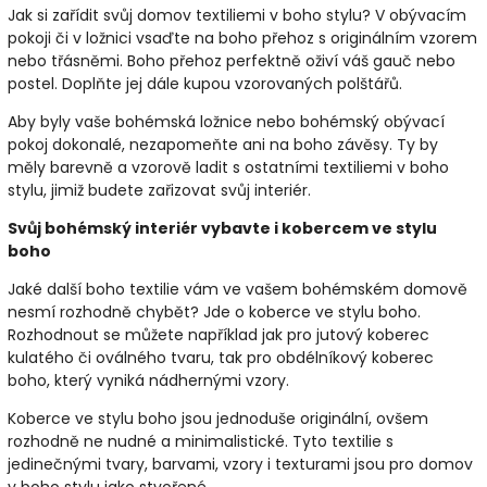
Jak si zařídit svůj domov textiliemi v boho stylu? V obývacím
pokoji či v ložnici vsaďte na boho přehoz s originálním vzorem
nebo třásněmi. Boho přehoz perfektně oživí váš gauč nebo
postel. Doplňte jej dále kupou vzorovaných polštářů.
Aby byly vaše bohémská ložnice nebo bohémský obývací
pokoj dokonalé, nezapomeňte ani na boho závěsy. Ty by
měly barevně a vzorově ladit s ostatními textiliemi v boho
stylu, jimiž budete zařizovat svůj interiér.
Svůj bohémský interiér vybavte i kobercem ve stylu
boho
Jaké další boho textilie vám ve vašem bohémském domově
nesmí rozhodně chybět? Jde o koberce ve stylu boho.
Rozhodnout se můžete například jak pro jutový koberec
kulatého či oválného tvaru, tak pro obdélníkový koberec
boho, který vyniká nádhernými vzory.
Koberce ve stylu boho jsou jednoduše originální, ovšem
rozhodně ne nudné a minimalistické. Tyto textilie s
jedinečnými tvary, barvami, vzory i texturami jsou pro domov
v boho stylu jako stvořené.