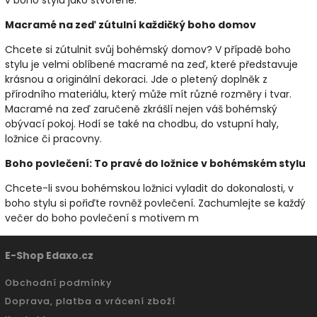
Macramé na zeď zútulní každičký boho domov
Chcete si zútulnit svůj bohémský domov? V případě boho
stylu je velmi oblíbené macramé na zeď, které představuje
krásnou a originální dekoraci. Jde o pletený doplněk z
přírodního materiálu, který může mít různé rozměry i tvar.
Macramé na zeď zaručeně zkrášlí nejen váš bohémský
obývací pokoj. Hodí se také na chodbu, do vstupní haly,
ložnice či pracovny.
Boho povlečení: To pravé do ložnice v bohémském stylu
Chcete-li svou bohémskou ložnici vyladit do dokonalosti, v
boho stylu si pořiďte rovněž povlečení. Zachumlejte se každý
večer do boho povlečení s motivem m
E-Shop Edaxo.cz
Obchodní podmínky
Doprava, platba a vrácení zboží