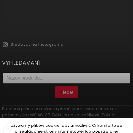
Sledovat na Instagramu
VYHLEDÁVÁNÍ
Hledat
Probíhají práce na úplném přizpůsobení webu edaxo.cz
požadavkům WCAG 2.2. Děkujeme za trpělivost. Pokud
narazíte na problém, kontaktujte nás: marketing@edaxo.cz.
Używamy plików cookie, aby umożliwić Ci komfortowe
przeglądanie strony internetowej lub poprawić jej