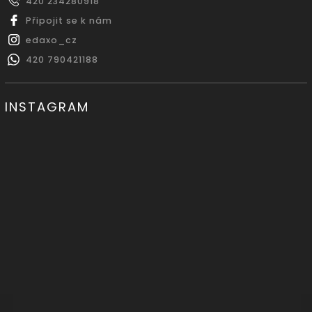
420 234280918
Připojit se k nám
edaxo_cz
420 790421188
INSTAGRAM