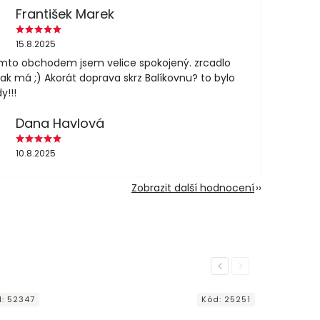
František Marek
15.8.2025
mto obchodem jsem velice spokojený. zrcadlo
jak má ;) Akorát doprava skrz Balíkovnu? to bylo
y!!!
Dana Havlová
10.8.2025
Zobrazit další hodnocení
Previous
Next
d:
52347
Kód:
25251