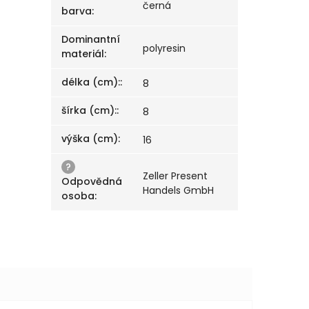
černá
barva
:
Dominantní
polyresin
materiál
:
délka (cm):
:
8
šírka (cm):
:
8
výška (cm)
:
16
?
Zeller Present
Odpovědná
Handels GmbH
osoba
: