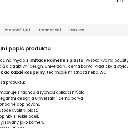
Tisk
Podobné (10)
Hodnocení
Diskuze
lní popis produktu
ač na mýdlo
z imitace kamene z plastu
. Vysoká kvalita použi
lů a atraktivní design. Univerzální, černá barva. Praktický a stylo
k do každé koupelny
, technické místnosti nebo WC.
sti produktu:
možňuje snadnou a rychlou aplikaci mýdla,
legantní design a univerzální, černá barva,
ohodlné doplňování,
ysoce kvalitní plast,
oplňky z lesklé oceli,
tylizovaný jako kámen,