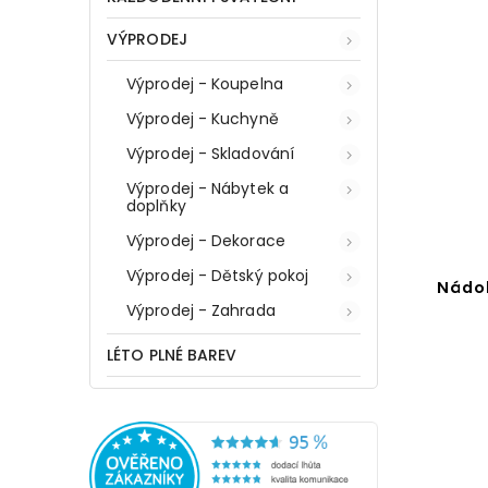
VÝPRODEJ
Výprodej - Koupelna
Výprodej - Kuchyně
Výprodej - Skladování
Výprodej - Nábytek a
doplňky
Výprodej - Dekorace
Výprodej - Dětský pokoj
Nádobka na zubní kartáčky
Nádo
Výprodej - Zahrada
SLATE ROCK, WENKO
LÉTO PLNÉ BAREV
Do košíku
319 Kč