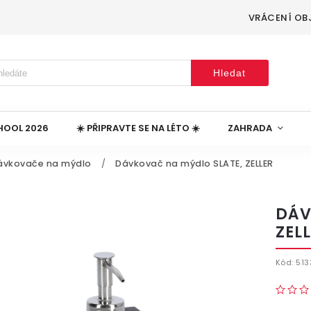
VRÁCENÍ OB
Hledat
HOOL 2026
☀️ PŘIPRAVTE SE NA LÉTO ☀️
ZAHRADA
ávkovače na mýdlo
/
Dávkovač na mýdlo SLATE, ZELLER
DÁV
ZEL
Kód:
513