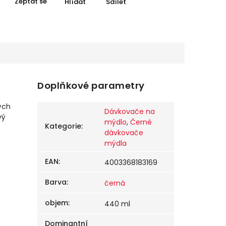
Zeptat se
Hlídat
Sdílet
Doplňkové parametry
tých
Dávkovače na
vý
mýdlo
,
Černé
Kategorie
:
dávkovače
mýdla
EAN
:
4003368183169
Barva
:
černá
objem
:
440 ml
Dominantní