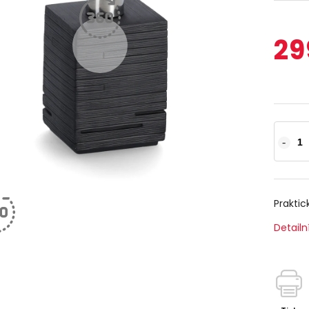
29
Praktic
Detailn