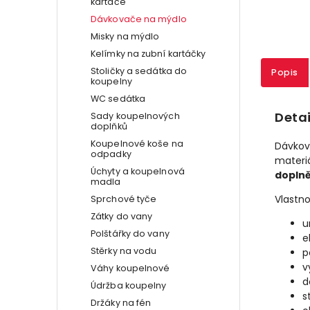
kartáče
Dávkovače na mýdlo
Misky na mýdlo
Kelímky na zubní kartáčky
Stoličky a sedátka do
Popis
koupelny
WC sedátka
Detai
Sady koupelnových
doplňků
Koupelnové koše na
Dávkov
odpadky
materiá
Úchyty a koupelnová
doplně
madla
Vlastno
Sprchové tyče
Zátky do vany
u
Polštářky do vany
e
Stěrky na vodu
p
v
Váhy koupelnové
d
Údržba koupelny
s
Držáky na fén