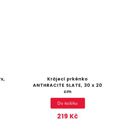
x,
Krájecí prkénko
ANTHRACITE SLATE, 30 x 20
cm
Do košíku
219 Kč