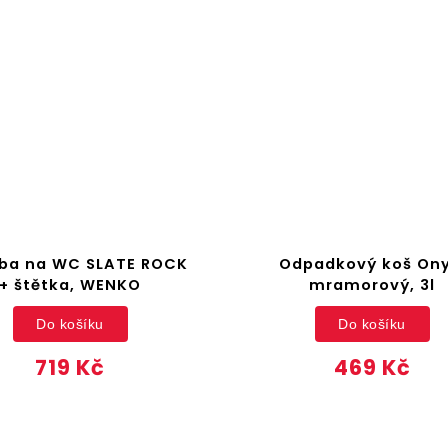
ba na WC SLATE ROCK
Odpadkový koš Ony
+ štětka, WENKO
mramorový, 3l
Do košíku
Do košíku
719 Kč
469 Kč