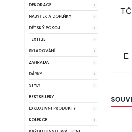
DEKORACE
TČ
NÁBYTEK A DOPLŇKY
DĚTSKÝ POKOJ
TEXTILIE
SKLADOVÁNÍ
E
ZAHRADA
DÁRKY
STYLY
BESTSELLERY
SOUV
EXKLUZIVNÍ PRODUKTY
KOLEKCE
Kód:
2011
KAŽDODENNÍ I SVÁTEČNÍ