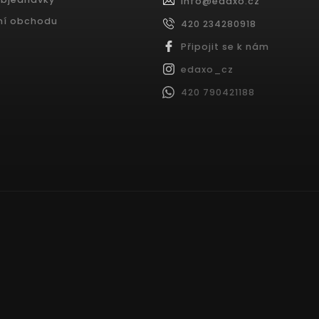
info
@
edaxo.cz
ní obchodu
420 234280918
Připojit se k nám
edaxo_cz
420 790421188