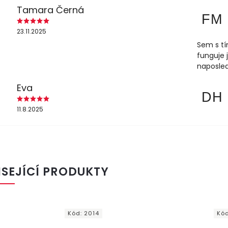
Tamara Černá
FM
23.11.2025
Sem s tí
funguje 
naposled
Eva
DH
11.8.2025
ISEJÍCÍ PRODUKTY
Kód:
2014
Kó