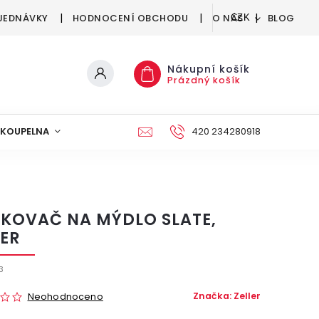
JEDNÁVKY
HODNOCENÍ OBCHODU
O NÁS
BLOG
CZK
Nákupní košík
Prázdný košík
KOUPELNA
KUCHYNĚ
DEKORACE
420 234280918
NÁBYTEK A
KOVAČ NA MÝDLO SLATE,
LER
3
Značka:
Zeller
Neohodnoceno