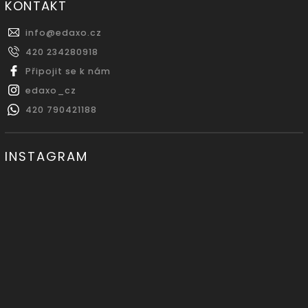
KONTAKT
info
@
edaxo.cz
420 234280918
Připojit se k nám
edaxo_cz
420 790421188
INSTAGRAM