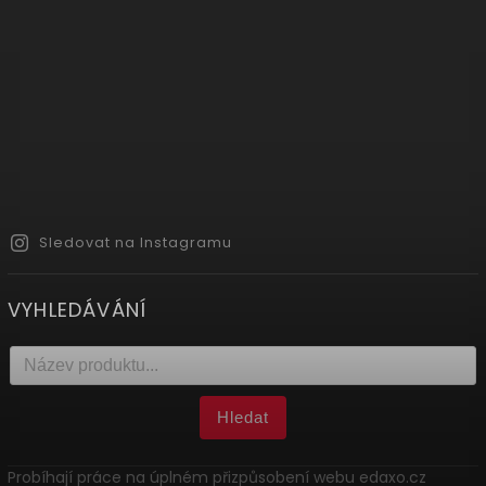
Sledovat na Instagramu
VYHLEDÁVÁNÍ
Hledat
Probíhají práce na úplném přizpůsobení webu edaxo.cz