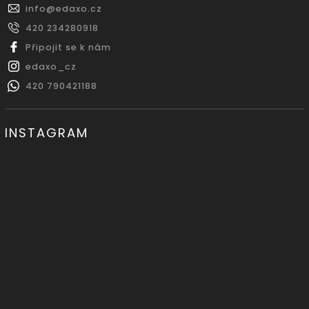
info
@
edaxo.cz
420 234280918
Připojit se k nám
edaxo_cz
420 790421188
INSTAGRAM