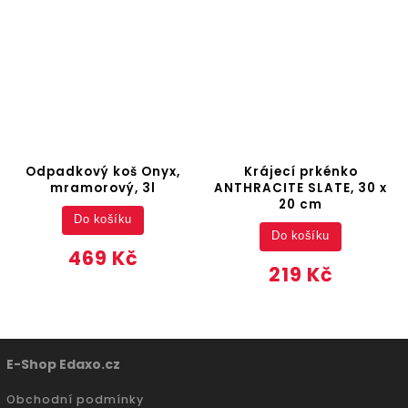
Odpadkový koš Onyx,
Krájecí prkénko
mramorový, 3l
ANTHRACITE SLATE, 30 x
20 cm
Do košíku
Do košíku
469 Kč
219 Kč
E-Shop Edaxo.cz
Obchodní podmínky