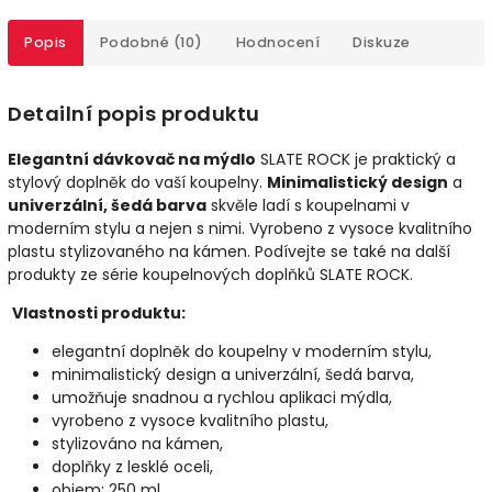
Popis
Podobné (10)
Hodnocení
Diskuze
Detailní popis produktu
Elegantní dávkovač na mýdlo
SLATE ROCK je praktický a
stylový doplněk do vaší koupelny.
Minimalistický design
a
univerzální, šedá barva
skvěle ladí s koupelnami v
moderním stylu a nejen s nimi. Vyrobeno z vysoce kvalitního
plastu stylizovaného na kámen. Podívejte se také na další
produkty ze série koupelnových doplňků SLATE ROCK.
Vlastnosti produktu:
elegantní doplněk do koupelny v moderním stylu,
minimalistický design a univerzální, šedá barva,
umožňuje snadnou a rychlou aplikaci mýdla,
vyrobeno z vysoce kvalitního plastu,
stylizováno na kámen,
doplňky z lesklé oceli,
objem: 250 ml,