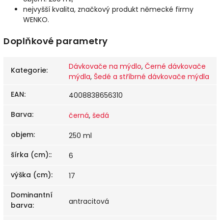
nejvyšší kvalita, značkový produkt německé firmy
WENKO.
Doplňkové parametry
Dávkovače na mýdlo
,
Černé dávkovače
Kategorie
:
mýdla
,
Šedé a stříbrné dávkovače mýdla
EAN
:
4008838656310
Barva
:
černá
,
šedá
objem
:
250 ml
šírka (cm):
:
6
výška (cm)
:
17
Dominantní
antracitová
barva
: