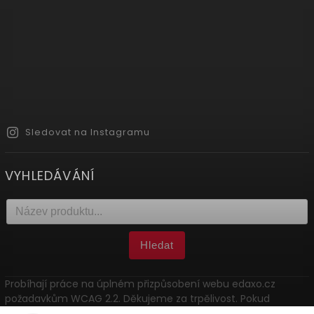
Sledovat na Instagramu
VYHLEDÁVÁNÍ
Hledat
Probíhají práce na úplném přizpůsobení webu edaxo.cz
požadavkům WCAG 2.2. Děkujeme za trpělivost. Pokud
narazíte na problém, kontaktujte nás: marketing@edaxo.cz.