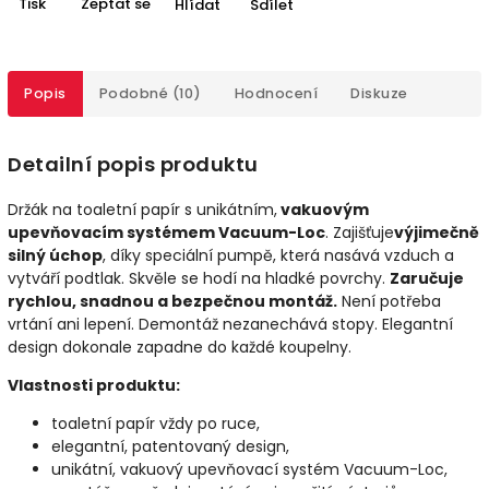
Tisk
Zeptat se
Hlídat
Sdílet
Popis
Podobné (10)
Hodnocení
Diskuze
Detailní popis produktu
Držák na toaletní papír s unikátním,
vakuovým
upevňovacím systémem Vacuum-Loc
. Zajišťuje
výjimečně
silný úchop
, díky speciální pumpě, která nasává vzduch a
vytváří podtlak. Skvěle se hodí na hladké povrchy.
Zaručuje
rychlou, snadnou a bezpečnou montáž.
Není potřeba
vrtání ani lepení. Demontáž nezanechává stopy. Elegantní
design dokonale zapadne do každé koupelny.
Vlastnosti produktu:
toaletní papír vždy po ruce,
elegantní, patentovaný design,
unikátní, vakuový upevňovací systém Vacuum-Loc,