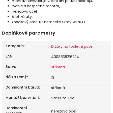
montáž nevyžaduje vrtání ani použití nástrojů,
rychlá a bezpečná montáž,
nerezová ocel,
5 let záruky,
značkový produkt německé firmy WENKO.
Doplňkové parametry
Kategorie
:
Držáky na toaletní papír
EAN
:
4008838216224
Barva
:
stříbrná
délka (cm):
:
13
Dominantní barva
:
stříbrná
Montáž bez vrtání
:
Vacuum-Loc
Dominantní
nerezová ocel