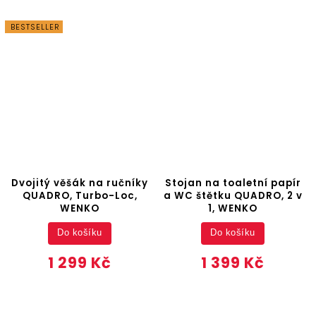
BESTSELLER
Dvojitý věšák na ručníky
Stojan na toaletní papír
QUADRO, Turbo-Loc,
a WC štětku QUADRO, 2 v
WENKO
1, WENKO
Do košíku
Do košíku
1 299 Kč
1 399 Kč