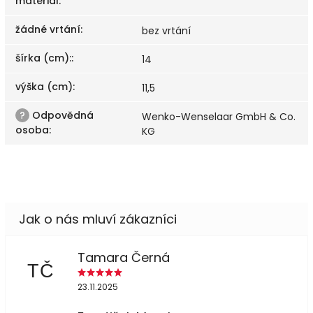
materiál
:
žádné vrtání
:
bez vrtání
šírka (cm):
:
14
výška (cm)
:
11,5
?
Odpovědná
Wenko-Wenselaar GmbH & Co.
osoba
:
KG
Tamara Černá
TČ
23.11.2025