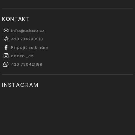
KONTAKT
info
@
edaxo.cz
420 234280918
Připojit se k nám
edaxo_cz
420 790421188
INSTAGRAM