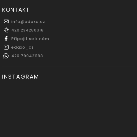
KONTAKT
info
@
edaxo.cz
420 234280918
Připojit se k nám
edaxo_cz
420 790421188
INSTAGRAM