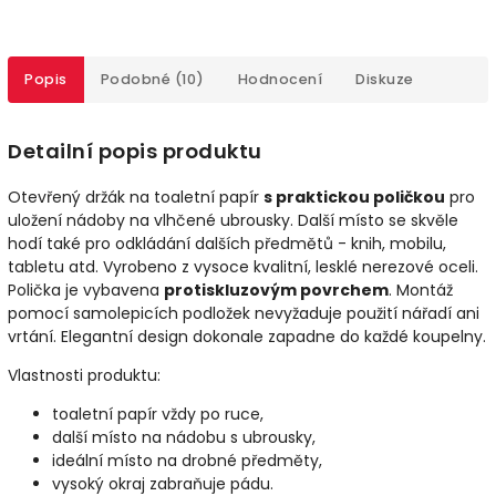
Popis
Podobné (10)
Hodnocení
Diskuze
Detailní popis produktu
Otevřený držák na toaletní papír
s praktickou poličkou
pro
uložení nádoby na vlhčené ubrousky. Další místo se skvěle
hodí také pro odkládání dalších předmětů - knih, mobilu,
tabletu atd. Vyrobeno z vysoce kvalitní, lesklé nerezové oceli.
Polička je vybavena
protiskluzovým povrchem
. Montáž
pomocí samolepicích podložek nevyžaduje použití nářadí ani
vrtání. Elegantní design dokonale zapadne do každé koupelny.
Vlastnosti produktu:
toaletní papír vždy po ruce,
další místo na nádobu s ubrousky,
ideální místo na drobné předměty,
vysoký okraj zabraňuje pádu.