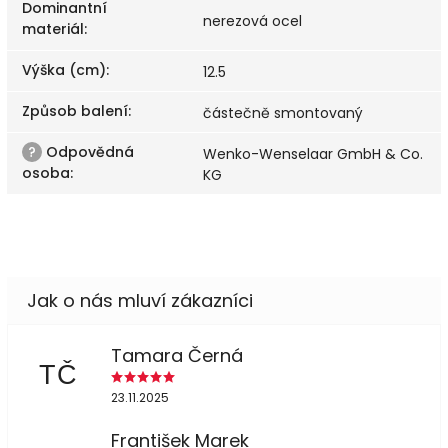
Dominantní
nerezová ocel
materiál
:
Výška (cm)
:
12.5
Způsob balení
:
částečně smontovaný
?
Odpovědná
Wenko-Wenselaar GmbH & Co.
osoba
:
KG
Tamara Černá
TČ
23.11.2025
František Marek