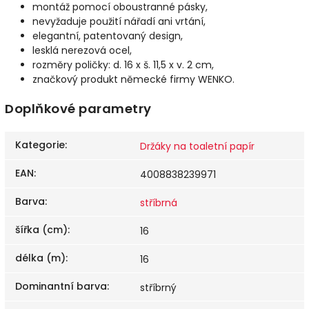
montáž pomocí oboustranné pásky,
nevyžaduje použití nářadí ani vrtání,
elegantní, patentovaný design,
lesklá nerezová ocel,
rozměry poličky: d. 16 x š. 11,5 x v. 2 cm,
značkový produkt německé firmy WENKO.
Doplňkové parametry
Kategorie
:
Držáky na toaletní papír
EAN
:
4008838239971
Barva
:
stříbrná
šířka (cm)
:
16
délka (m)
:
16
Dominantní barva
:
stříbrný