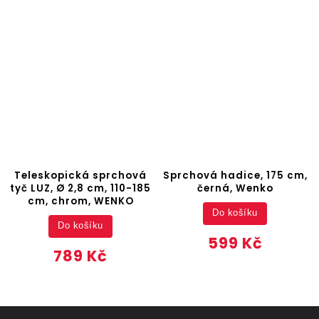
Teleskopická sprchová
Sprchová hadice, 175 cm,
tyč LUZ, Ø 2,8 cm, 110-185
černá, Wenko
cm, chrom, WENKO
Do košíku
Do košíku
599 Kč
789 Kč